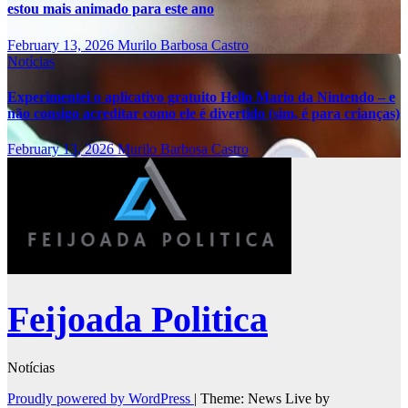
estou mais animado para este ano
February 13, 2026
Murilo Barbosa Castro
Notícias
Experimentei o aplicativo gratuito Hello Mario da Nintendo – e
não consigo acreditar como ele é divertido (sim, é para crianças)
February 13, 2026
Murilo Barbosa Castro
Feijoada Politica
Notícias
Proudly powered by WordPress
|
Theme: News Live by