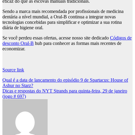
eficaz do que as escovas manuais tradicionais.
Sendo a marca mais recomendada por profissionais de medicina
dentária a nível mundial, a Oral-B continua a integrar novas
tecnologias concebidas para simplificar e optimizar a sua rotina
diária de higiene oral.
Se você perdeu essas ofertas, acesse nosso site dedicado
Códigos de
desconto Oral-B
hub para conhecer as formas mais recentes de
economizar.
Source link
Post
Qual é a data de lançamento do episódio 9 de Spartacus: House of
Ashur no Starz?
navigation
Dicas e respostas do NYT Strands para quinta-feira, 29 de janeiro
(jogo # 697)