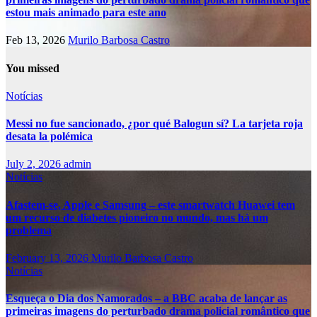
estou mais animado para este ano
Feb 13, 2026
Murilo Barbosa Castro
You missed
Notícias
Messi no fue sancionado, ¿por qué Balogun sí? La tarjeta roja
desata la polémica
July 2, 2026
admin
Notícias
Afastem-se, Apple e Samsung – este smartwatch Huawei tem
um recurso de diabetes pioneiro no mundo, mas há um
problema
February 13, 2026
Murilo Barbosa Castro
Notícias
Esqueça o Dia dos Namorados – a BBC acaba de lançar as
primeiras imagens do perturbado drama policial romântico que