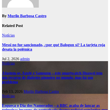
By
Murilo Barbosa Castro
Related Post
Notícias
Messi no fue sancionado, ¿por qué Balogun sí? La tarjeta roja
desata la polémica
Jul 2, 2026
admin
Notícias
Afastem-se, Apple e Samsung – este smartwatch Huawei tem
um recurso de diabetes pioneiro no mundo, mas há um
problema
Feb 13, 2026
Murilo Barbosa Castro
Notícias
Esqueça o Dia dos Namorados – a BBC acaba de lançar as
primeiras imagens do perturbado drama policial romântico que