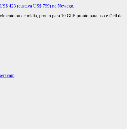
r US$ 423 (custava US$ 799) na Newegg
.
vimento ou de mídia, pronto para 10 GbE pronto para uso e fácil de
speravam