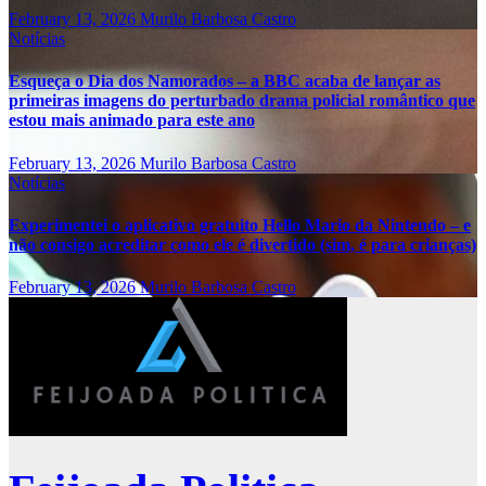
February 13, 2026
Murilo Barbosa Castro
Notícias
Esqueça o Dia dos Namorados – a BBC acaba de lançar as
primeiras imagens do perturbado drama policial romântico que
estou mais animado para este ano
February 13, 2026
Murilo Barbosa Castro
Notícias
Experimentei o aplicativo gratuito Hello Mario da Nintendo – e
não consigo acreditar como ele é divertido (sim, é para crianças)
February 13, 2026
Murilo Barbosa Castro