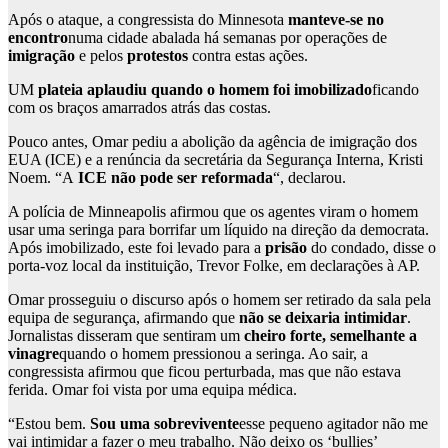
Após o ataque, a congressista do Minnesota
manteve-se
no
encontro
numa cidade abalada há semanas por operações de
imigração
e pelos
protestos
contra estas ações.
UM
plateia aplaudiu
quando o homem foi imobilizado
ficando
com os braços amarrados atrás das costas.
Pouco antes, Omar pediu a abolição da agência de imigração dos
EUA (ICE) e a renúncia da secretária da Segurança Interna, Kristi
Noem. “A
ICE não pode ser reformada
“, declarou.
A polícia de Minneapolis afirmou que os agentes viram o homem
usar uma seringa para borrifar um líquido na direção da democrata.
Após imobilizado, este foi levado para a
prisão
do condado, disse o
porta-voz local da instituição, Trevor Folke, em declarações à AP.
Omar prosseguiu o discurso após o homem ser retirado da sala pela
equipa de segurança, afirmando que
não se deixaria intimidar
.
Jornalistas disseram que sentiram um
cheiro forte, semelhante a
vinagre
quando o homem pressionou a seringa. Ao sair, a
congressista afirmou que ficou perturbada, mas que não estava
ferida. Omar foi vista por uma equipa médica.
“Estou bem.
Sou uma sobrevivente
esse pequeno agitador não me
vai intimidar a fazer o meu trabalho. Não deixo os ‘bullies’