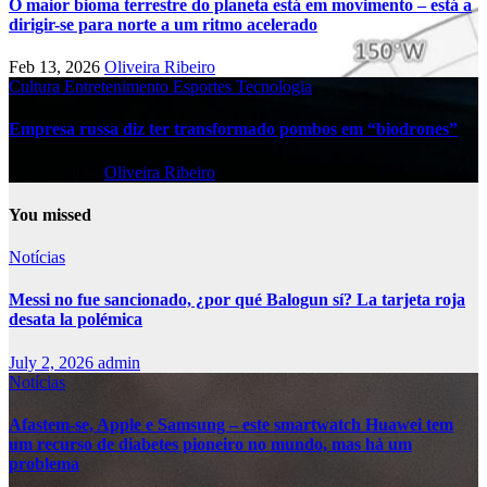
O maior bioma terrestre do planeta está em movimento – está a
dirigir-se para norte a um ritmo acelerado
Feb 13, 2026
Oliveira Ribeiro
Cultura
Entretenimento
Esportes
Tecnologia
Empresa russa diz ter transformado pombos em “biodrones”
Feb 13, 2026
Oliveira Ribeiro
You missed
Notícias
Messi no fue sancionado, ¿por qué Balogun sí? La tarjeta roja
desata la polémica
July 2, 2026
admin
Notícias
Afastem-se, Apple e Samsung – este smartwatch Huawei tem
um recurso de diabetes pioneiro no mundo, mas há um
problema