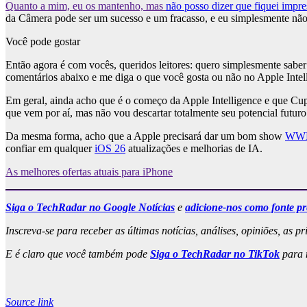
Quanto a mim, eu os mantenho, mas
não posso dizer que fiquei impr
da Câmera pode ser um sucesso e um fracasso, e eu simplesmente não 
Você pode gostar
Então agora é com vocês, queridos leitores: quero simplesmente saber
comentários abaixo e me diga o que você gosta ou não no Apple Intel
Em geral, ainda acho que é o começo da Apple Intelligence e que Cu
que vem por aí, mas não vou descartar totalmente seu potencial futuro
Da mesma forma, acho que a Apple precisará dar um bom show
WW
confiar em qualquer
iOS 26
atualizações e melhorias de IA.
As melhores ofertas atuais para iPhone
Siga o TechRadar no Google Notícias
e
adicione-nos como fonte pr
Inscreva-se para receber as últimas notícias, análises, opiniões, as pr
E é claro que você também pode
Siga o TechRadar no TikTok
para n
Source link