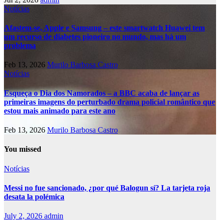
Notícias
Afastem-se, Apple e Samsung – este smartwatch Huawei tem
um recurso de diabetes pioneiro no mundo, mas há um
problema
Feb 13, 2026
Murilo Barbosa Castro
Notícias
Esqueça o Dia dos Namorados – a BBC acaba de lançar as
primeiras imagens do perturbado drama policial romântico que
estou mais animado para este ano
Feb 13, 2026
Murilo Barbosa Castro
You missed
Notícias
Messi no fue sancionado, ¿por qué Balogun sí? La tarjeta roja
desata la polémica
July 2, 2026
admin