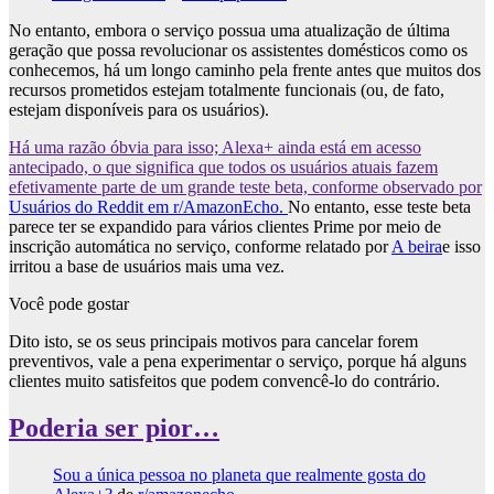
No entanto, embora o serviço possua uma atualização de última
geração que possa revolucionar os assistentes domésticos como os
conhecemos, há um longo caminho pela frente antes que muitos dos
recursos prometidos estejam totalmente funcionais (ou, de fato,
estejam disponíveis para os usuários).
Há uma razão óbvia para isso; Alexa+ ainda está em acesso
antecipado, o que significa que todos os usuários atuais fazem
efetivamente parte de um grande teste beta, conforme observado por
Usuários do Reddit em r/AmazonEcho.
No entanto, esse teste beta
parece ter se expandido para vários clientes Prime por meio de
inscrição automática no serviço, conforme relatado por
A beira
e isso
irritou a base de usuários mais uma vez.
Você pode gostar
Dito isto, se os seus principais motivos para cancelar forem
preventivos, vale a pena experimentar o serviço, porque há alguns
clientes muito satisfeitos que podem convencê-lo do contrário.
Poderia ser pior…
Sou a única pessoa no planeta que realmente gosta do