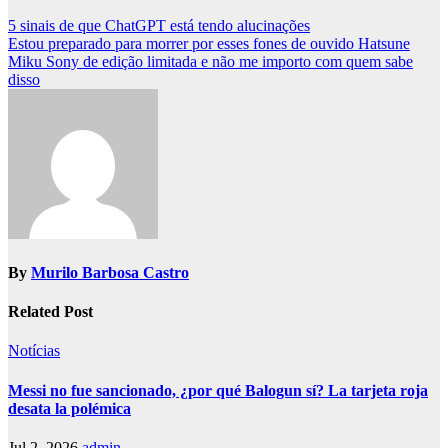
Post
5 sinais de que ChatGPT está tendo alucinações
Estou preparado para morrer por esses fones de ouvido Hatsune
navigation
Miku Sony de edição limitada e não me importo com quem sabe
disso
By
Murilo Barbosa Castro
Related Post
Notícias
Messi no fue sancionado, ¿por qué Balogun sí? La tarjeta roja
desata la polémica
Jul 2, 2026
admin