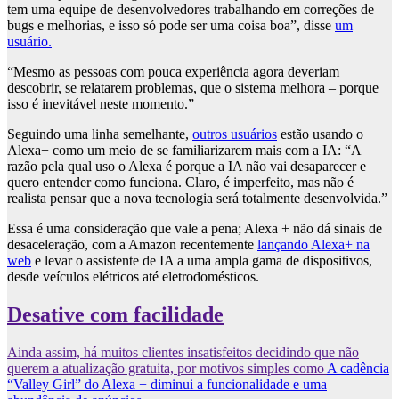
tem uma equipe de desenvolvedores trabalhando em correções de
bugs e melhorias, e isso só pode ser uma coisa boa”, disse
um
usuário.
“Mesmo as pessoas com pouca experiência agora deveriam
descobrir, se relatarem problemas, que o sistema melhora – porque
isso é inevitável neste momento.”
Seguindo uma linha semelhante,
outros usuários
estão usando o
Alexa+ como um meio de se familiarizarem mais com a IA: “A
razão pela qual uso o Alexa é porque a IA não vai desaparecer e
quero entender como funciona. Claro, é imperfeito, mas não é
realista pensar que a nova tecnologia será totalmente desenvolvida.”
Essa é uma consideração que vale a pena; Alexa + não dá sinais de
desaceleração, com a Amazon recentemente
lançando Alexa+ na
web
e levar o assistente de IA a uma ampla gama de dispositivos,
desde veículos elétricos até eletrodomésticos.
Desative com facilidade
Ainda assim, há muitos clientes insatisfeitos decidindo que não
querem a atualização gratuita, por motivos simples como
A cadência
“Valley Girl” do Alexa + diminui a funcionalidade e uma