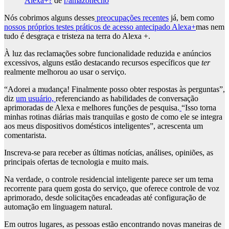
Alexa+?
de
r/amazonecho
Nós cobrimos alguns desses
preocupações recentes
já, bem como
nossos próprios testes práticos de acesso antecipado Alexa+
mas nem
tudo é desgraça e tristeza na terra do Alexa +.
À luz das reclamações sobre funcionalidade reduzida e anúncios
excessivos, alguns estão destacando recursos específicos que
ter
realmente melhorou ao usar o serviço.
“Adorei a mudança! Finalmente posso obter respostas às perguntas”,
diz
um usuário,
referenciando as habilidades de conversação
aprimoradas de Alexa e melhores funções de pesquisa.
“Isso torna
minhas rotinas diárias mais tranquilas e gosto de como ele se integra
aos meus dispositivos domésticos inteligentes”, acrescenta um
comentarista.
Inscreva-se para receber as últimas notícias, análises, opiniões, as
principais ofertas de tecnologia e muito mais.
Na verdade, o controle residencial inteligente parece ser um tema
recorrente para quem gosta do serviço, que oferece controle de voz
aprimorado, desde solicitações encadeadas até configuração de
automação em linguagem natural.
Em outros lugares, as pessoas estão encontrando novas maneiras de