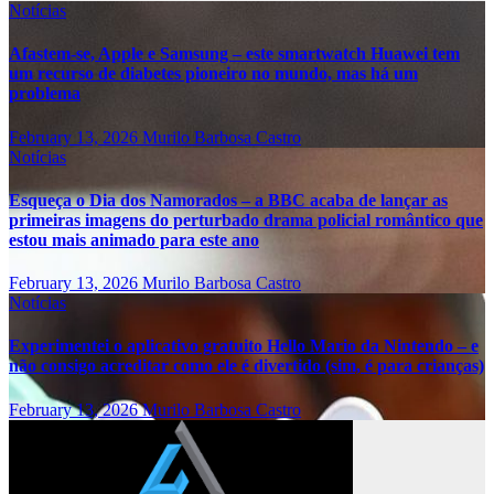
Notícias
Afastem-se, Apple e Samsung – este smartwatch Huawei tem
um recurso de diabetes pioneiro no mundo, mas há um
problema
February 13, 2026
Murilo Barbosa Castro
Notícias
Esqueça o Dia dos Namorados – a BBC acaba de lançar as
primeiras imagens do perturbado drama policial romântico que
estou mais animado para este ano
February 13, 2026
Murilo Barbosa Castro
Notícias
Experimentei o aplicativo gratuito Hello Mario da Nintendo – e
não consigo acreditar como ele é divertido (sim, é para crianças)
February 13, 2026
Murilo Barbosa Castro