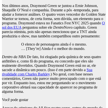
Nos últimos anos, Draymond Green se juntou a Ernie Johnson,
Shaquille O’Neal e companhia. Durante a pós -temporada, para
ajudar a fornecer análises. O quatro vezes vencedor do Golden State
Warrior se tornou, de certa forma, sem dúvida, um elemento para o
programa. Draymond estava no Fanatics Fest NYC 2025 quando
O
sol dos EUA
perguntou sobre ele
Dentro
Novo capítulo. Green
parecia otimista, pois não apenas mencionou que a TNT ainda
produziria o show, mas também compartilhou outro pensamento:
O elenco de personagens ainda é o mesmo.
… [They’re] Ainda é o melhor do mundo.
Dentro da NBA
De fato, foi elogiado pela química de seus quatro
anfitriões e, como fã do programa, eu concordo que eles são
realmente divertidos. Quando Draymond Green está no ar, ele
sacode a dinâmica um pouco. (Isso é em parte devido a
Sua
rivalidade com Charles Barkley
.) No geral, com base nesses
comentários, Green não parece muito preocupado com o que está
por vir. Enquanto isso, estou me perguntando se o movimento
corporativo afetará sua capacidade de aparecer no programa de
alguma forma.
Você pode gostar
Apesar do otimismo do All-Star quatro vezes, outros do mundo da