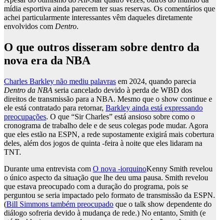
mídia esportiva ainda parecem ter suas reservas. Os comentários que
achei particularmente interessantes vêm daqueles diretamente
envolvidos com
Dentro
.
O que outros disseram sobre dentro da
nova era da NBA
Charles Barkley não mediu palavras
em 2024, quando parecia
Dentro da NBA
seria cancelado devido à perda de WBD dos
direitos de transmissão para a NBA. Mesmo que o show continue e
ele está contratado para retornar,
Barkley ainda está expressando
preocupações
. O que “Sir Charles” está ansioso sobre como o
cronograma de trabalho dele e de seus colegas pode mudar. Agora
que eles estão na ESPN, a rede supostamente exigirá mais cobertura
deles, além dos jogos de quinta -feira à noite que eles lidaram na
TNT.
Durante uma entrevista com
O nova -iorquino
Kenny Smith revelou
o único aspecto da situação que lhe deu uma pausa. Smith revelou
que estava preocupado com a duração do programa, pois se
perguntou se seria impactado pelo formato de transmissão da ESPN.
(
Bill Simmons também preocupado
que o talk show dependente do
diálogo sofreria devido à mudança de rede.) No entanto, Smith (e