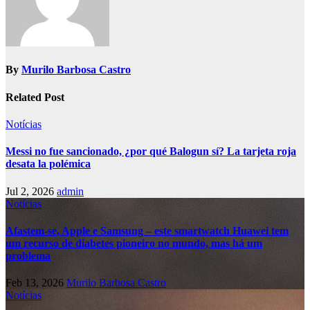
By
Murilo Barbosa Castro
Related Post
Notícias
Messi no fue sancionado, ¿por qué Balogun sí? La tarjeta roja
desata la polémica
Jul 2, 2026
admin
Notícias
Afastem-se, Apple e Samsung – este smartwatch Huawei tem
um recurso de diabetes pioneiro no mundo, mas há um
problema
Feb 13, 2026
Murilo Barbosa Castro
Notícias