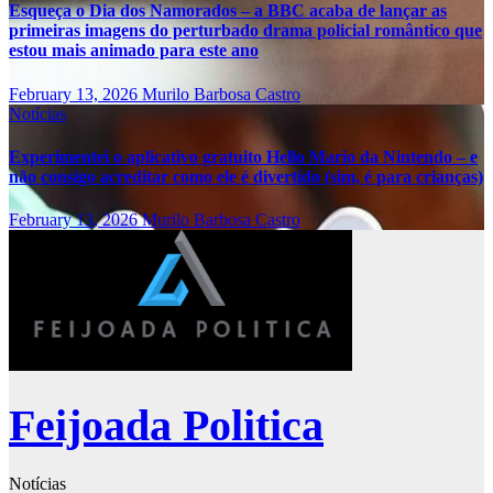
Esqueça o Dia dos Namorados – a BBC acaba de lançar as
primeiras imagens do perturbado drama policial romântico que
estou mais animado para este ano
February 13, 2026
Murilo Barbosa Castro
Notícias
Experimentei o aplicativo gratuito Hello Mario da Nintendo – e
não consigo acreditar como ele é divertido (sim, é para crianças)
February 13, 2026
Murilo Barbosa Castro
Feijoada Politica
Notícias