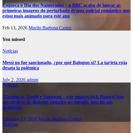
Esqueça o Dia dos Namorados – a BBC acaba de lançar as
primeiras imagens do perturbado drama policial romântico que
estou mais animado para este ano
Feb 13, 2026
Murilo Barbosa Castro
You missed
Notícias
Messi no fue sancionado, ¿por qué Balogun sí? La tarjeta roja
desata la polémica
July 2, 2026
admin
Notícias
Afastem-se, Apple e Samsung – este smartwatch Huawei tem
um recurso de diabetes pioneiro no mundo, mas há um
problema
February 13, 2026
Murilo Barbosa Castro
Notícias