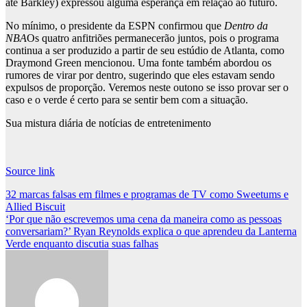
até Barkley) expressou alguma esperança em relação ao futuro.
No mínimo, o presidente da ESPN confirmou que
Dentro da
NBA
Os quatro anfitriões permanecerão juntos, pois o programa
continua a ser produzido a partir de seu estúdio de Atlanta, como
Draymond Green mencionou. Uma fonte também abordou os
rumores de virar por dentro, sugerindo que eles estavam sendo
expulsos de proporção. Veremos neste outono se isso provar ser o
caso e o verde é certo para se sentir bem com a situação.
Sua mistura diária de notícias de entretenimento
Source link
Post
32 marcas falsas em filmes e programas de TV como Sweetums e
Allied Biscuit
navigation
‘Por que não escrevemos uma cena da maneira como as pessoas
conversariam?’ Ryan Reynolds explica o que aprendeu da Lanterna
Verde enquanto discutia suas falhas