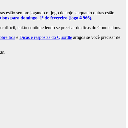
as estão sempre jogando o ‘jogo de hoje’ enquanto outras estão
ons para domingo, 1º de fevereiro (jogo # 966)
.
 difícil, então continue lendo se precisar de dicas do Connections.
obre fios
e
Dicas e respostas do Quordle
artigos se você precisar de
as.