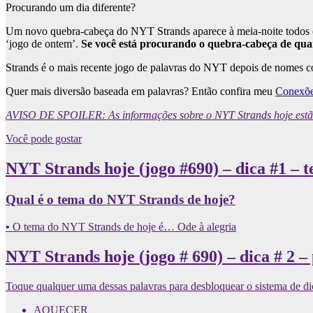
Procurando um dia diferente?
Um novo quebra-cabeça do NYT Strands aparece à meia-noite todos os 
‘jogo de ontem’.
Se você está procurando o quebra-cabeça de quar
Strands é o mais recente jogo de palavras do NYT depois de nomes
Quer mais diversão baseada em palavras? Então confira meu
Conexõ
AVISO DE SPOILER: As informações sobre o NYT Strands hoje estão a
Você pode gostar
NYT Strands hoje (jogo #690) – dica #1 – 
Qual é o tema do NYT Strands de hoje?
•
O tema do NYT Strands de hoje é… Ode à alegria
NYT Strands hoje (jogo # 690) – dica # 2 –
Toque qualquer uma dessas palavras para desbloquear o sistema de di
AQUECER