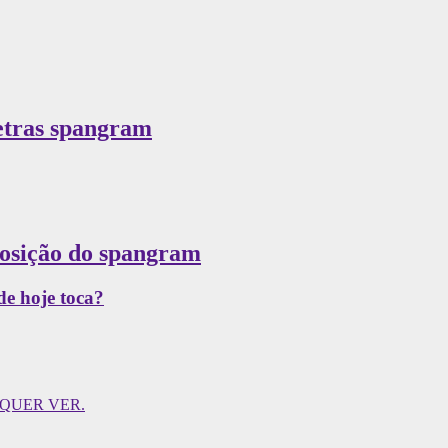
letras spangram
posição do spangram
de hoje toca?
ÃO QUER VER.