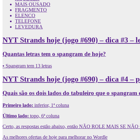
MAIS OUSADO
FRAGMENTO
ELENCO
TELEFONE
LEVEDURA
NYT Strands hoje (jogo #690) – dica #3 – 
Quantas letras tem o spangram de hoje?
•
Spangram tem 13 letras
NYT Strands hoje (jogo #690) – dica #4 – 
Quais são os dois lados do tabuleiro que o spangram 
Primeiro lado:
inferior, 1ª coluna
Último lado:
topo, 6ª coluna
Certo, as respostas estão abaixo, então NÃO ROLE MAIS SE N
As melhores ofertas de hoje para melhorar no Wordle