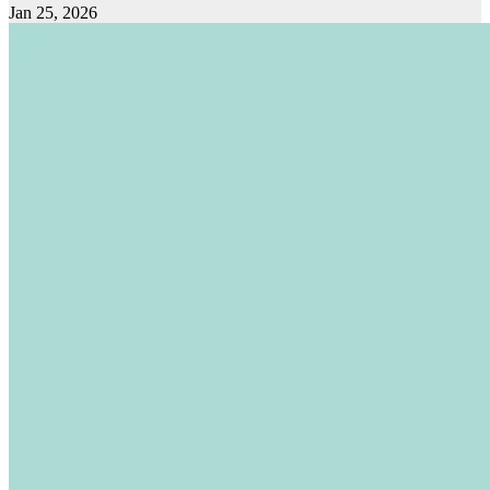
Jan 25, 2026