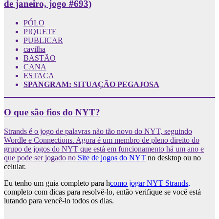
de janeiro, jogo #693)
PÓLO
PIQUETE
PUBLICAR
cavilha
BASTÃO
CANA
ESTACA
SPANGRAM: SITUAÇÃO PEGAJOSA
O que são fios do NYT?
Strands é o jogo de palavras não tão novo do NYT, seguindo
Wordle e Connections. Agora é um membro de pleno direito do
grupo de jogos do NYT que está em funcionamento há um ano e
que pode ser jogado no
Site de jogos do NYT
no desktop ou no
celular.
Eu tenho um guia completo para h
como jogar NYT Strands,
completo com dicas para resolvê-lo, então verifique se você está
lutando para vencê-lo todos os dias.