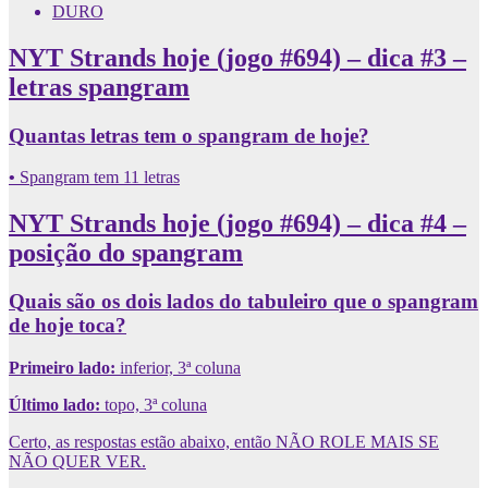
DURO
NYT Strands hoje (jogo #694) – dica #3 –
letras spangram
Quantas letras tem o spangram de hoje?
•
Spangram tem 11 letras
NYT Strands hoje (jogo #694) – dica #4 –
posição do spangram
Quais são os dois lados do tabuleiro que o spangram
de hoje toca?
Primeiro lado:
inferior, 3ª coluna
Último lado:
topo, 3ª coluna
Certo, as respostas estão abaixo, então NÃO ROLE MAIS SE
NÃO QUER VER.