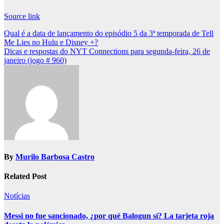
Source link
Post
Qual é a data de lançamento do episódio 5 da 3ª temporada de Tell
Me Lies no Hulu e Disney +?
navigation
Dicas e respostas do NYT Connections para segunda-feira, 26 de
janeiro (jogo # 960)
By
Murilo Barbosa Castro
Related Post
Notícias
Messi no fue sancionado, ¿por qué Balogun sí? La tarjeta roja