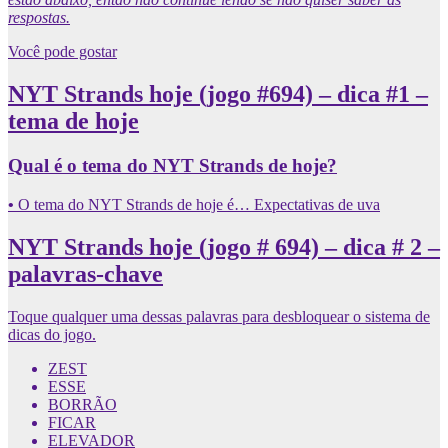
respostas.
Você pode gostar
NYT Strands hoje (jogo #694) – dica #1 –
tema de hoje
Qual é o tema do NYT Strands de hoje?
•
O tema do NYT Strands de hoje é… Expectativas de uva
NYT Strands hoje (jogo # 694) – dica # 2 –
palavras-chave
Toque qualquer uma dessas palavras para desbloquear o sistema de
dicas do jogo.
ZEST
ESSE
BORRÃO
FICAR
ELEVADOR