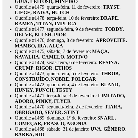
GUIA, LEITOSO, MINEIRO
Quordle #1479, quarta-feira, 11 de fevereiro:
TRYST,
LIEGE, RAIVA, HUTCH
Quordle #1478, terça-feira, 10 de fevereiro:
DRAPE,
RAMEN, TITAN, IMPLICA
Quordle #1477, segunda-feira, 9 de fevereiro:
TODDY,
DELVE, BLUSH, PIOR
Quordle #1476, domingo, 8 de fevereiro:
APROVEITE,
MAMBO, IRA, ALÇA
Quordle #1475, sábado, 7 de fevereiro:
MAÇÃ,
NAVALHA, CAMELO, MOTIVO
Quordle #1474, sexta-feira, 6 de fevereiro:
RESINA,
CRUMP, RIGOR, ETHOS
Quordle #1473, quinta-feira, 5 de fevereiro:
THROB,
CONSTRUÍDO, NOBRE, POLEGAR
Quordle #1472, quarta-feira, 4 de fevereiro:
BLAND,
HUNKY, PUNCH, TESTY
Quordle #1471, terça-feira, 3 de fevereiro:
LIMITADO,
ADORO, PINKY, FLYER
Quordle #1470, segunda-feira, 2 de fevereiro:
TIARA,
OBRIGADO, SEVER, STINT
Quordle #1469, domingo, 1º de fevereiro:
SNARL,
COMEÇAR, FRASCO, AGONIA
Quordle #1468, sábado, 31 de janeiro:
UVA, GÊNERO,
BARBA, RIO