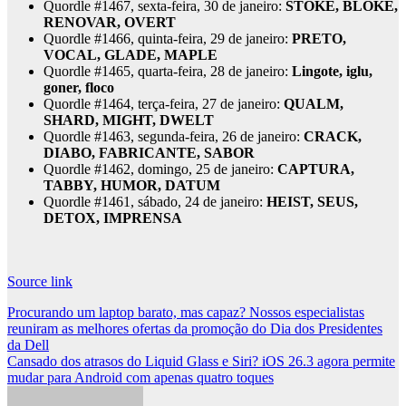
Quordle #1467, sexta-feira, 30 de janeiro:
STOKE, BLOKE,
RENOVAR, OVERT
Quordle #1466, quinta-feira, 29 de janeiro:
PRETO,
VOCAL, GLADE, MAPLE
Quordle #1465, quarta-feira, 28 de janeiro:
Lingote, iglu,
goner, floco
Quordle #1464, terça-feira, 27 de janeiro:
QUALM,
SHARD, MIGHT, DWELT
Quordle #1463, segunda-feira, 26 de janeiro:
CRACK,
DIABO, FABRICANTE, SABOR
Quordle #1462, domingo, 25 de janeiro:
CAPTURA,
TABBY, HUMOR, DATUM
Quordle #1461, sábado, 24 de janeiro:
HEIST, SEUS,
DETOX, IMPRENSA
Source link
Post
Procurando um laptop barato, mas capaz? Nossos especialistas
reuniram as melhores ofertas da promoção do Dia dos Presidentes
navigation
da Dell
Cansado dos atrasos do Liquid Glass e Siri? iOS 26.3 agora permite
mudar para Android com apenas quatro toques