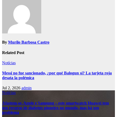
By
Murilo Barbosa Castro
Related Post
Notícias
Messi no fue sancionado, ¿por qué Balogun sí? La tarjeta roja
desata la polémica
Jul 2, 2026
admin
Notícias
Afastem-se, Apple e Samsung – este smartwatch Huawei tem
um recurso de diabetes pioneiro no mundo, mas há um
problema