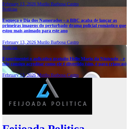
February 13, 2026
Murilo Barbosa Castro
Notícias
Esqueça o Dia dos Namorados – a BBC acaba de lançar as
primeiras imagens do perturbado drama policial romântico que
estou mais animado para este ano
February 13, 2026
Murilo Barbosa Castro
Notícias
Experimentei o aplicativo gratuito Hello Mario da Nintendo – e
não consigo acreditar como ele é divertido (sim, é para crianças)
February 13, 2026
Murilo Barbosa Castro
Feijoada Politica