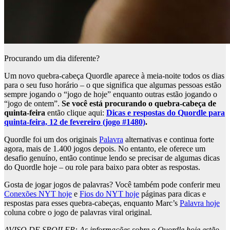
Procurando um dia diferente?
Um novo quebra-cabeça Quordle aparece à meia-noite todos os dias
para o seu fuso horário – o que significa que algumas pessoas estão
sempre jogando o “jogo de hoje” enquanto outras estão jogando o
“jogo de ontem”.
Se você está procurando o quebra-cabeça de
quinta-feira
então clique aqui:
Dicas e respostas do Quordle para
quinta-feira, 12 de fevereiro (jogo #1480)
.
Quordle foi um dos originais
Palavra
alternativas e continua forte
agora, mais de 1.400 jogos depois. No entanto, ele oferece um
desafio genuíno, então continue lendo se precisar de algumas dicas
do Quordle hoje – ou role para baixo para obter as respostas.
Gosta de jogar jogos de palavras? Você também pode conferir meu
Conexões NYT hoje
e
Fios do NYT hoje
páginas para dicas e
respostas para esses quebra-cabeças, enquanto Marc’s
Palavra hoje
coluna cobre o jogo de palavras viral original.
AVISO DE SPOILER: As informações sobre o Quordle hoje estão