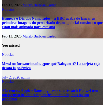
Feb 13, 2026
Murilo Barbosa Castro
Notícias
Esqueça o Dia dos Namorados – a BBC acaba de lançar as
primeiras imagens do perturbado drama policial romântico que
estou mais animado para este ano
Feb 13, 2026
Murilo Barbosa Castro
You missed
Notícias
Messi no fue sancionado, ¿por qué Balogun sí? La tarjeta roja
desata la polémica
July 2, 2026
admin
Notícias
Afastem-se, Apple e Samsung – este smartwatch Huawei tem
um recurso de diabetes pioneiro no mundo, mas há um
problema