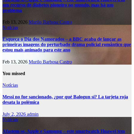
um recurso de diabetes pioneiro no mundo, mas há um
problema
Feb 13, 2026
Murilo Barbosa Castro
Notícias
Esqueça o Dia dos Namorados – a BBC acaba de lançar as
primeiras imagens do perturbado drama policial romântico que
estou mais animado para este ano
Feb 13, 2026
Murilo Barbosa Castro
You missed
Notícias
Messi no fue sancionado, ¿por qué Balogun sí? La tarjeta roja
desata la polémica
July 2, 2026
admin
Notícias
Afastem-se, Apple e Samsung – este smartwatch Huawei tem