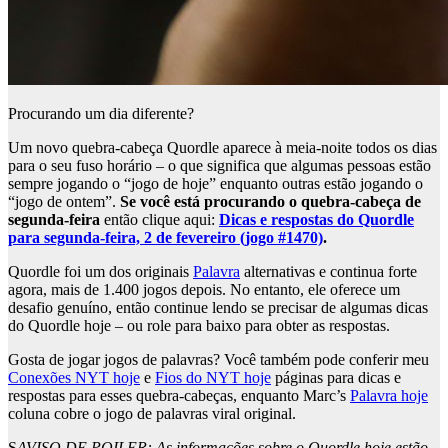
Procurando um dia diferente?
Um novo quebra-cabeça Quordle aparece à meia-noite todos os dias
para o seu fuso horário – o que significa que algumas pessoas estão
sempre jogando o “jogo de hoje” enquanto outras estão jogando o
“jogo de ontem”.
Se você está procurando o quebra-cabeça de
segunda-feira
então clique aqui:
Dicas e respostas do Quordle
para segunda-feira, 2 de fevereiro (jogo #1470)
.
Quordle foi um dos originais
Palavra
alternativas e continua forte
agora, mais de 1.400 jogos depois. No entanto, ele oferece um
desafio genuíno, então continue lendo se precisar de algumas dicas
do Quordle hoje – ou role para baixo para obter as respostas.
Gosta de jogar jogos de palavras? Você também pode conferir meu
Conexões NYT hoje
e
Fios do NYT hoje
páginas para dicas e
respostas para esses quebra-cabeças, enquanto Marc’s
Palavra hoje
coluna cobre o jogo de palavras viral original.
S
AVISO DE POILER: As informações sobre o Quordle hoje estão