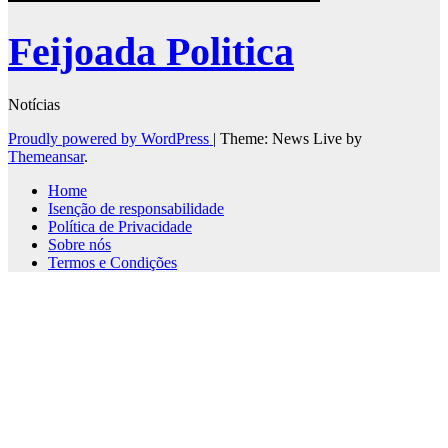
Feijoada Politica
Notícias
Proudly powered by WordPress
|
Theme: News Live by
Themeansar
.
Home
Isenção de responsabilidade
Política de Privacidade
Sobre nós
Termos e Condições