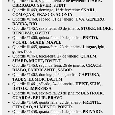
Quordle #1470, segunda-feira, 2 de fevereiro:
TIARA,
OBRIGADO, SEVER, STINT
Quordle #1469, domingo, 1º de fevereiro:
SNARL,
COMEÇAR, FRASCO, AGONIA
Quordle #1468, sábado, 31 de janeiro:
UVA, GÊNERO,
BARBA, RIO
Quordle #1467, sexta-feira, 30 de janeiro:
STOKE, BLOKE,
RENOVAR, OVERT
Quordle #1466, quinta-feira, 29 de janeiro:
PRETO,
VOCAL, GLADE, MAPLE
Quordle #1465, quarta-feira, 28 de janeiro:
Lingote, iglu,
goner, floco
Quordle #1464, terça-feira, 27 de janeiro:
QUALM,
SHARD, MIGHT, DWELT
Quordle #1463, segunda-feira, 26 de janeiro:
CRACK,
DIABO, FABRICANTE, SABOR
Quordle #1462, domingo, 25 de janeiro:
CAPTURA,
TABBY, HUMOR, DATUM
Quordle #1461, sábado, 24 de janeiro:
HEIST, SEUS,
DETOX, IMPRENSA
Quordle #1460, sexta-feira, 23 de janeiro:
DESTRUIR,
GUARDA, BELIE, BRAVO
Quordle #1459, quinta-feira, 22 de janeiro:
FRENTE,
CITAÇÃO, AUMENTO, POKER
Quordle #1458, quarta-feira, 21 de janeiro:
PRIVADO,