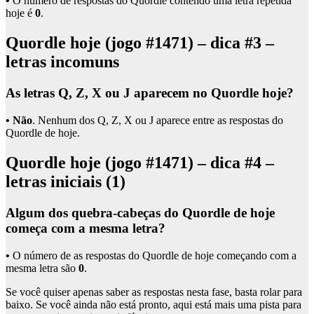
•
O número de respostas do Quordle contendo uma letra repetida
hoje é
0
.
Quordle hoje (jogo #1471) – dica #3 –
letras incomuns
As letras Q, Z, X ou J aparecem no Quordle hoje?
• Não
. Nenhum dos Q, Z, X ou J aparece entre as respostas do
Quordle de hoje.
Quordle hoje (jogo #1471) – dica #4 –
letras iniciais (1)
Algum dos quebra-cabeças do Quordle de hoje
começa com a mesma letra?
•
O número de
as respostas do Quordle de hoje começando com a
mesma letra são
0
.
Se você quiser apenas saber as respostas nesta fase, basta rolar para
baixo. Se você ainda não está pronto, aqui está mais uma pista para