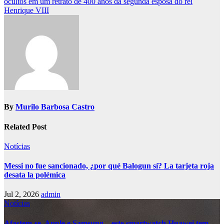
ocultos em um retrato de 400 anos da segunda esposa do rei
Henrique VIII
By
Murilo Barbosa Castro
Related Post
Notícias
Messi no fue sancionado, ¿por qué Balogun sí? La tarjeta roja
desata la polémica
Jul 2, 2026
admin
Notícias
Afastem-se, Apple e Samsung – este smartwatch Huawei tem