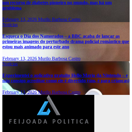
um recurso de diabetes pioneiro no mundo, mas há um
problema
February 13, 2026
Murilo Barbosa Castro
Notícias
Esqueça o Dia dos Namorados – a BBC acaba de lançar as
primeiras imagens do perturbado drama policial romântico que
estou mais animado para este ano
February 13, 2026
Murilo Barbosa Castro
Notícias
Experimentei o aplicativo gratuito Hello Mario da Nintendo – e
não consigo acreditar como ele é divertido (sim, é para crianças)
February 13, 2026
Murilo Barbosa Castro