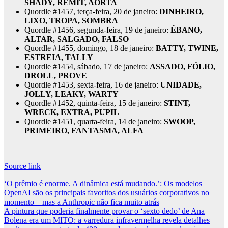
SHADY, REMIT, AORTA
Quordle #1457, terça-feira, 20 de janeiro:
DINHEIRO,
LIXO, TROPA, SOMBRA
Quordle #1456, segunda-feira, 19 de janeiro:
ÉBANO,
ALTAR, SALGADO, FALSO
Quordle #1455, domingo, 18 de janeiro:
BATTY, TWINE,
ESTREIA, TALLY
Quordle #1454, sábado, 17 de janeiro:
ASSADO, FÓLIO,
DROLL, PROVE
Quordle #1453, sexta-feira, 16 de janeiro:
UNIDADE,
JOLLY, LEAKY, WARTY
Quordle #1452, quinta-feira, 15 de janeiro:
STINT,
WRECK, EXTRA, PUPIL
Quordle #1451, quarta-feira, 14 de janeiro:
SWOOP,
PRIMEIRO, FANTASMA, ALFA
Source link
Post
‘O prêmio é enorme. A dinâmica está mudando.’: Os modelos
OpenAI são os principais favoritos dos usuários corporativos no
navigation
momento – mas a Anthropic não fica muito atrás
A pintura que poderia finalmente provar o ‘sexto dedo’ de Ana
Bolena era um MITO: a varredura infravermelha revela detalhes