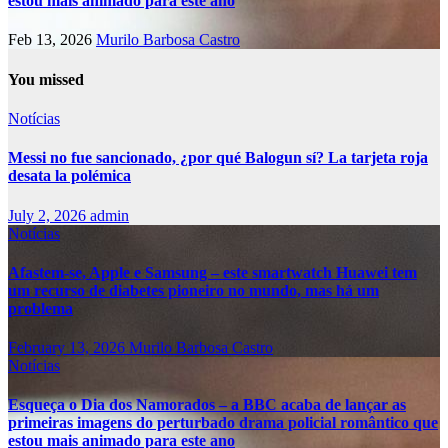
estou mais animado para este ano
Feb 13, 2026
Murilo Barbosa Castro
You missed
Notícias
Messi no fue sancionado, ¿por qué Balogun sí? La tarjeta roja
desata la polémica
July 2, 2026
admin
Notícias
Afastem-se, Apple e Samsung – este smartwatch Huawei tem
um recurso de diabetes pioneiro no mundo, mas há um
problema
February 13, 2026
Murilo Barbosa Castro
Notícias
Esqueça o Dia dos Namorados – a BBC acaba de lançar as
primeiras imagens do perturbado drama policial romântico que
estou mais animado para este ano