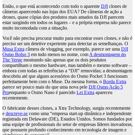
Então, o que está acontecendo com todo o aparente
DJI
clones de
câmeras aparecendo nas lojas dos EUA? De câmeras de ação a
drones, quase cópias dos produtos mais amados da DJI parecem
estar surgindo em todos os lugares – e a própria empresa não parece
muito incomodada com a situação.
Você não precisa procurar muito para encontrar esses clones, e não é
preciso ser um detetive experiente para detectar as semelhanças. O
Musa Extra
câmera de vlogging, por exemplo, parece ser uma
DJI
Osmo Bolso 3
em tudo menos no nome, com
A desmontagem do
The Verge
mostrando não apenas que os dois produtos
compartilham o mesmo hardware, mas também o mesmo software –
embora com todas as referências a “DJI” removidas; a desmontagem
descobriu até que alguns acessórios do Osmo Pocket 3 funcionam
perfeitamente bem com o Muse. Da mesma forma, o
Borda Extra
parece ser pouco mais do que uma nova pele
DJI Osmo Ação 5
Pro
enquanto o Osmo Nano é parecido
Lei Extra
apareceu
recentemente.
O fabricante desses clones, a Xtra Technology, surgiu recentemente
e
descreve-se
como uma “empresa start-up dinâmica e independente
registrada em Delaware (DE), Estados Unidos. Somos fundados por
uma equipe de profissionais do setor de empresas líderes inovadoras,
que possuem profundo conhecimento em tecnologia de imagem e