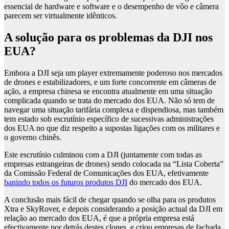
essencial de hardware e software e o desempenho de vôo e câmera
parecem ser virtualmente idênticos.
A solução para os problemas da DJI nos
EUA?
Embora a DJI seja um player extremamente poderoso nos mercados
de drones e estabilizadores, e um forte concorrente em câmeras de
ação, a empresa chinesa se encontra atualmente em uma situação
complicada quando se trata do mercado dos EUA. Não só tem de
navegar uma situação tarifária complexa e dispendiosa, mas também
tem estado sob escrutínio específico de sucessivas administrações
dos EUA no que diz respeito a supostas ligações com os militares e
o governo chinês.
Este escrutínio culminou com a DJI (juntamente com todas as
empresas estrangeiras de drones) sendo colocada na “Lista Coberta”
da Comissão Federal de Comunicações dos EUA, efetivamente
banindo todos os futuros produtos DJI
do mercado dos EUA.
A conclusão mais fácil de chegar quando se olha para os produtos
Xtra e SkyRover, e depois considerando a posição actual da DJI em
relação ao mercado dos EUA, é que a própria empresa está
efectivamente por detrás destes clones, e criou empresas de fachada