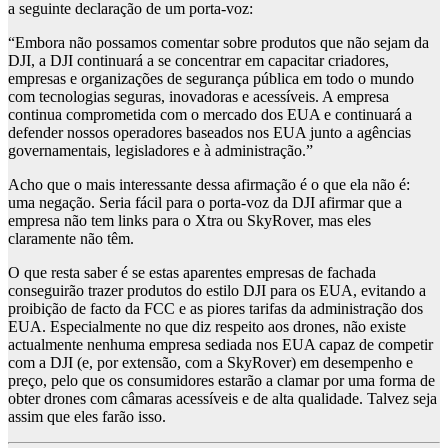
a seguinte declaração de um porta-voz:
“Embora não possamos comentar sobre produtos que não sejam da
DJI, a DJI continuará a se concentrar em capacitar criadores,
empresas e organizações de segurança pública em todo o mundo
com tecnologias seguras, inovadoras e acessíveis. A empresa
continua comprometida com o mercado dos EUA e continuará a
defender nossos operadores baseados nos EUA junto a agências
governamentais, legisladores e à administração.”
Acho que o mais interessante dessa afirmação é o que ela não é:
uma negação. Seria fácil para o porta-voz da DJI afirmar que a
empresa não tem links para o Xtra ou SkyRover, mas eles
claramente não têm.
O que resta saber é se estas aparentes empresas de fachada
conseguirão trazer produtos do estilo DJI para os EUA, evitando a
proibição de facto da FCC e as piores tarifas da administração dos
EUA. Especialmente no que diz respeito aos drones, não existe
actualmente nenhuma empresa sediada nos EUA capaz de competir
com a DJI (e, por extensão, com a SkyRover) em desempenho e
preço, pelo que os consumidores estarão a clamar por uma forma de
obter drones com câmaras acessíveis e de alta qualidade. Talvez seja
assim que eles farão isso.