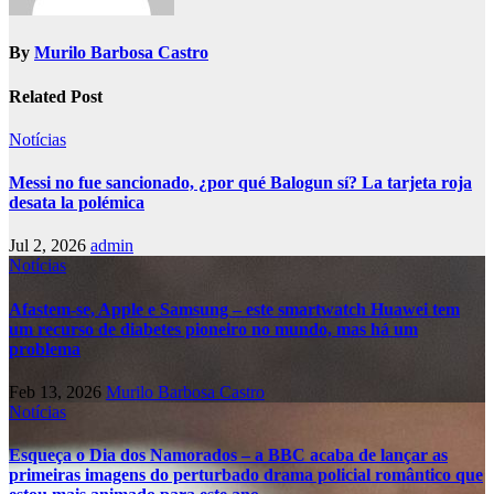
By
Murilo Barbosa Castro
Related Post
Notícias
Messi no fue sancionado, ¿por qué Balogun sí? La tarjeta roja
desata la polémica
Jul 2, 2026
admin
Notícias
Afastem-se, Apple e Samsung – este smartwatch Huawei tem
um recurso de diabetes pioneiro no mundo, mas há um
problema
Feb 13, 2026
Murilo Barbosa Castro
Notícias
Esqueça o Dia dos Namorados – a BBC acaba de lançar as
primeiras imagens do perturbado drama policial romântico que