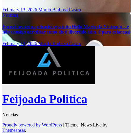
February 13, 2026
Murilo Barbosa Castro
Notícias
Experimentei o aplicativo gratuito Hello Mario da Nintendo – e
não consigo acreditar como ele é divertido (sim, é para crianças)
February 13, 2026
Murilo Barbosa Castro
Feijoada Politica
Notícias
Proudly powered by WordPress
|
Theme: News Live by
Themeansar
.