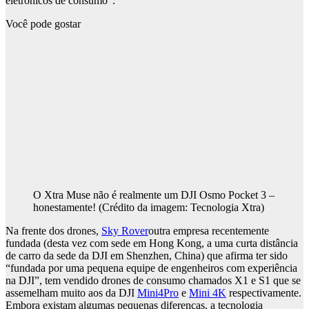
eletrônicos de consumo”.
Você pode gostar
O Xtra Muse não é realmente um DJI Osmo Pocket 3 –
honestamente!
(Crédito da imagem: Tecnologia Xtra)
Na frente dos drones,
Sky Rover
outra empresa recentemente
fundada (desta vez com sede em Hong Kong, a uma curta distância
de carro da sede da DJI em Shenzhen, China) que afirma ter sido
“fundada por uma pequena equipe de engenheiros com experiência
na DJI”, tem vendido drones de consumo chamados X1 e S1 que se
assemelham muito aos da DJI
Mini4Pro
e
Mini 4K
respectivamente.
Embora existam algumas pequenas diferenças, a tecnologia