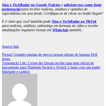
Siga o TechRadar no Google Notícias
e
adicione-nos como fonte
preferencial
para receber notícias, análises e opiniões de
especialistas em seus feeds. Certifique-se de clicar no botão Seguir!
E é claro que você também pode
Siga o TechRadar no TikTok
para notícias, análises, unboxings em formato de vídeo e receba
atualizações regulares nossas em
WhatsApp
também.
Source link
Post
Pressa! Grandes quedas de preços nessas ofertas de laptops Dell
agora
navigation
Tomodachi Life: Living the Dream recebe uma data oficial de
lançamento para Nintendo Switch e Switch 2 junto com um trailer
hilariante e caótico