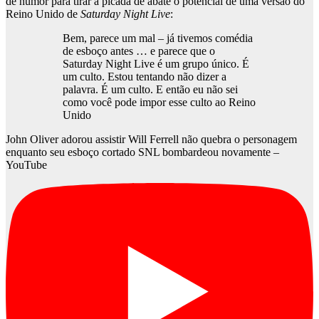
de humor para tirar a picada de abate o potencial de uma versão do
Reino Unido de
Saturday Night Live
:
Bem, parece um mal – já tivemos comédia
de esboço antes … e parece que o
Saturday Night Live é um grupo único. É
um culto. Estou tentando não dizer a
palavra. É um culto. E então eu não sei
como você pode impor esse culto ao Reino
Unido
John Oliver adorou assistir Will Ferrell não quebra o personagem
enquanto seu esboço cortado SNL bombardeou novamente –
YouTube