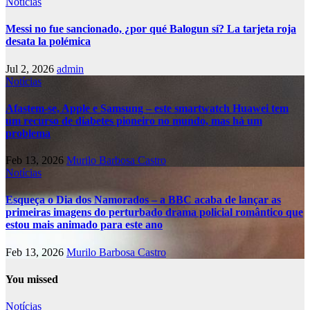
Notícias
Messi no fue sancionado, ¿por qué Balogun sí? La tarjeta roja
desata la polémica
Jul 2, 2026
admin
Notícias
Afastem-se, Apple e Samsung – este smartwatch Huawei tem
um recurso de diabetes pioneiro no mundo, mas há um
problema
Feb 13, 2026
Murilo Barbosa Castro
Notícias
Esqueça o Dia dos Namorados – a BBC acaba de lançar as
primeiras imagens do perturbado drama policial romântico que
estou mais animado para este ano
Feb 13, 2026
Murilo Barbosa Castro
You missed
Notícias