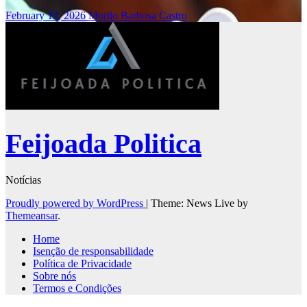
February 13, 2026
Murilo Barbosa Castro
Feijoada Politica
Notícias
Proudly powered by WordPress
|
Theme: News Live by
Themeansar
.
Home
Isenção de responsabilidade
Política de Privacidade
Sobre nós
Termos e Condições