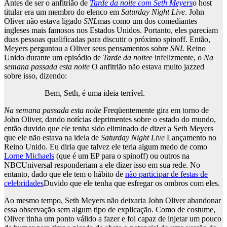
Antes de ser o anfitrião de
Tarde da noite com Seth Meyers
o host
titular era um membro do elenco em
Saturday Night Live
. John
Oliver não estava ligado
SNL
mas como um dos comediantes
ingleses mais famosos nos Estados Unidos. Portanto, eles pareciam
duas pessoas qualificadas para discutir o próximo spinoff. Então,
Meyers perguntou a Oliver seus pensamentos sobre
SNL
Reino
Unido durante um episódio de
Tarde da noite
e infelizmente, o
Na
semana passada esta noite
O anfitrião não estava muito jazzed
sobre isso, dizendo:
Bem, Seth, é uma ideia terrível.
Na semana passada esta noite
Freqüentemente gira em torno de
John Oliver, dando notícias deprimentes sobre o estado do mundo,
então duvido que ele tenha sido eliminado de dizer a Seth Meyers
que ele não estava na ideia de
Saturday Night Live
Lançamento no
Reino Unido. Eu diria que talvez ele teria algum medo de como
Lorne Michaels
(que é um EP para o spinoff) ou outros na
NBCUniversal responderiam a ele dizer isso em sua rede. No
entanto, dado que ele tem o hábito de
não participar de festas de
celebridades
Duvido que ele tenha que esfregar os ombros com eles.
Ao mesmo tempo, Seth Meyers não deixaria John Oliver abandonar
essa observação sem algum tipo de explicação. Como de costume,
Oliver tinha um ponto válido a fazer e foi capaz de injetar um pouco