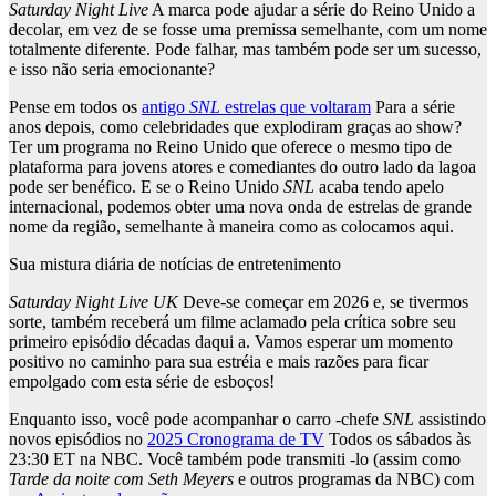
Saturday Night Live
A marca pode ajudar a série do Reino Unido a
decolar, em vez de se fosse uma premissa semelhante, com um nome
totalmente diferente. Pode falhar, mas também pode ser um sucesso,
e isso não seria emocionante?
Pense em todos os
antigo
SNL
estrelas que voltaram
Para a série
anos depois, como celebridades que explodiram graças ao show?
Ter um programa no Reino Unido que oferece o mesmo tipo de
plataforma para jovens atores e comediantes do outro lado da lagoa
pode ser benéfico. E se o Reino Unido
SNL
acaba tendo apelo
internacional, podemos obter uma nova onda de estrelas de grande
nome da região, semelhante à maneira como as colocamos aqui.
Sua mistura diária de notícias de entretenimento
Saturday Night Live UK
Deve-se começar em 2026 e, se tivermos
sorte, também receberá um filme aclamado pela crítica sobre seu
primeiro episódio décadas daqui a. Vamos esperar um momento
positivo no caminho para sua estréia e mais razões para ficar
empolgado com esta série de esboços!
Enquanto isso, você pode acompanhar o carro -chefe
SNL
assistindo
novos episódios no
2025 Cronograma de TV
Todos os sábados às
23:30 ET na NBC. Você também pode transmiti -lo (assim como
Tarde da noite com Seth Meyers
e outros programas da NBC) com