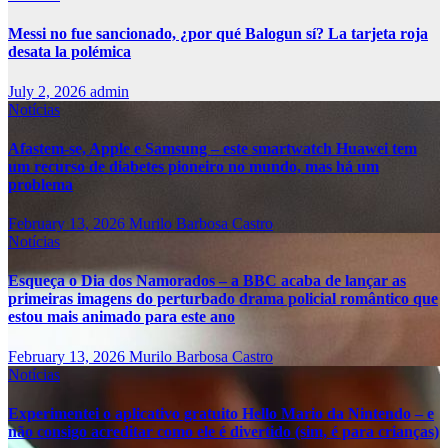
Messi no fue sancionado, ¿por qué Balogun sí? La tarjeta roja
desata la polémica
July 2, 2026
admin
Notícias
Afastem-se, Apple e Samsung – este smartwatch Huawei tem
um recurso de diabetes pioneiro no mundo, mas há um
problema
February 13, 2026
Murilo Barbosa Castro
Notícias
Esqueça o Dia dos Namorados – a BBC acaba de lançar as
primeiras imagens do perturbado drama policial romântico que
estou mais animado para este ano
February 13, 2026
Murilo Barbosa Castro
Notícias
Experimentei o aplicativo gratuito Hello Mario da Nintendo – e
não consigo acreditar como ele é divertido (sim, é para crianças)