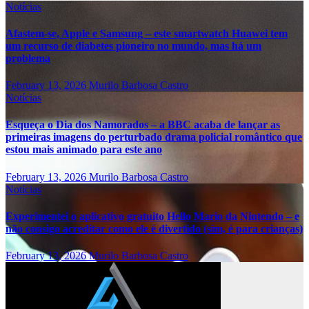
Notícias
Afastem-se, Apple e Samsung – este smartwatch Huawei tem
um recurso de diabetes pioneiro no mundo, mas há um
problema
February 13, 2026
Murilo Barbosa Castro
Notícias
Esqueça o Dia dos Namorados – a BBC acaba de lançar as
primeiras imagens do perturbado drama policial romântico que
estou mais animado para este ano
February 13, 2026
Murilo Barbosa Castro
Notícias
Experimentei o aplicativo gratuito Hello Mario da Nintendo – e
não consigo acreditar como ele é divertido (sim, é para crianças)
February 13, 2026
Murilo Barbosa Castro