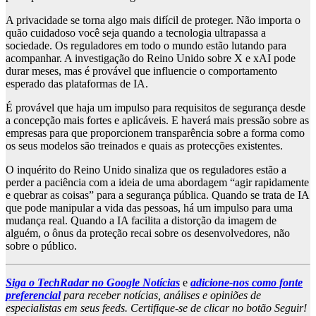
A privacidade se torna algo mais difícil de proteger. Não importa o
quão cuidadoso você seja quando a tecnologia ultrapassa a
sociedade. Os reguladores em todo o mundo estão lutando para
acompanhar. A investigação do Reino Unido sobre X e xAI pode
durar meses, mas é provável que influencie o comportamento
esperado das plataformas de IA.
É provável que haja um impulso para requisitos de segurança desde
a concepção mais fortes e aplicáveis. E haverá mais pressão sobre as
empresas para que proporcionem transparência sobre a forma como
os seus modelos são treinados e quais as protecções existentes.
O inquérito do Reino Unido sinaliza que os reguladores estão a
perder a paciência com a ideia de uma abordagem “agir rapidamente
e quebrar as coisas” para a segurança pública. Quando se trata de IA
que pode manipular a vida das pessoas, há um impulso para uma
mudança real. Quando a IA facilita a distorção da imagem de
alguém, o ônus da proteção recai sobre os desenvolvedores, não
sobre o público.
Siga o TechRadar no Google Notícias
e
adicione-nos como fonte
preferencial
para receber notícias, análises e opiniões de
especialistas em seus feeds. Certifique-se de clicar no botão Seguir!