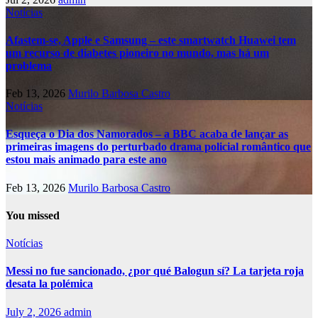
Notícias
Afastem-se, Apple e Samsung – este smartwatch Huawei tem
um recurso de diabetes pioneiro no mundo, mas há um
problema
Feb 13, 2026
Murilo Barbosa Castro
Notícias
Esqueça o Dia dos Namorados – a BBC acaba de lançar as
primeiras imagens do perturbado drama policial romântico que
estou mais animado para este ano
Feb 13, 2026
Murilo Barbosa Castro
You missed
Notícias
Messi no fue sancionado, ¿por qué Balogun sí? La tarjeta roja
desata la polémica
July 2, 2026
admin