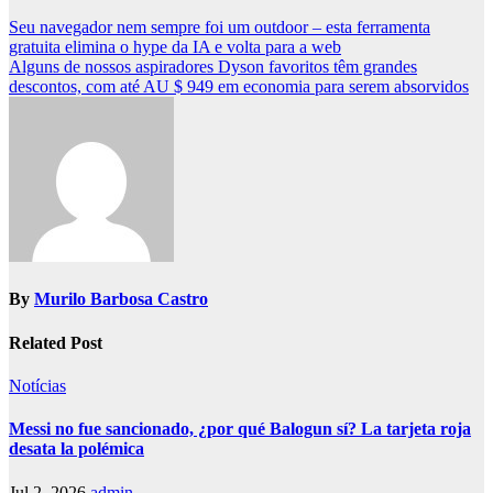
Post
Seu navegador nem sempre foi um outdoor – esta ferramenta
gratuita elimina o hype da IA ​​e volta para a web
navigation
Alguns de nossos aspiradores Dyson favoritos têm grandes
descontos, com até AU $ 949 em economia para serem absorvidos
By
Murilo Barbosa Castro
Related Post
Notícias
Messi no fue sancionado, ¿por qué Balogun sí? La tarjeta roja
desata la polémica
Jul 2, 2026
admin