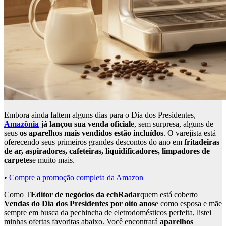
Embora ainda faltem alguns dias para o Dia dos Presidentes,
Amazônia
já lançou sua venda oficial
e, sem surpresa, alguns de
seus
os aparelhos mais vendidos estão incluídos
. O varejista está
oferecendo seus primeiros grandes descontos do ano em
fritadeiras
de ar, aspiradores, cafeteiras, liquidificadores, limpadores de
carpetes
e muito mais.
•
Compre a promoção completa da Amazon
Como T
Editor de negócios da echRadar
quem está coberto
Vendas do Dia dos Presidentes por oito anos
e como esposa e mãe
sempre em busca da pechincha de eletrodomésticos perfeita, listei
minhas ofertas favoritas abaixo. Você encontrará
aparelhos