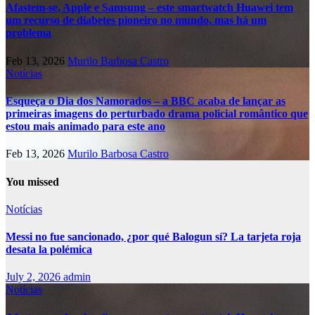
Afastem-se, Apple e Samsung – este smartwatch Huawei tem
um recurso de diabetes pioneiro no mundo, mas há um
problema
Feb 13, 2026
Murilo Barbosa Castro
Notícias
Esqueça o Dia dos Namorados – a BBC acaba de lançar as
primeiras imagens do perturbado drama policial romântico que
estou mais animado para este ano
Feb 13, 2026
Murilo Barbosa Castro
You missed
Notícias
Messi no fue sancionado, ¿por qué Balogun sí? La tarjeta roja
desata la polémica
July 2, 2026
admin
Notícias