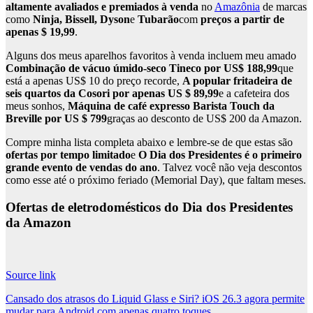
altamente avaliados e premiados à venda
no
Amazônia
de marcas
como
Ninja, Bissell, Dyson
e
Tubarão
com
preços a partir de
apenas $ 19,99
.
Alguns dos meus aparelhos favoritos à venda incluem meu amado
Combinação de vácuo úmido-seco Tineco por US$ 188,99
que
está a apenas US$ 10 do preço recorde,
A popular fritadeira de
seis quartos da Cosori por apenas US $ 89,99
e a cafeteira dos
meus sonhos,
Máquina de café expresso Barista Touch da
Breville por US $ 799
graças ao desconto de US$ 200 da Amazon.
Compre minha lista completa abaixo e lembre-se de que estas são
ofertas por tempo limitado
e
O Dia dos Presidentes é o primeiro
grande evento de vendas do ano
. Talvez você não veja descontos
como esse até o próximo feriado (Memorial Day), que faltam meses.
Ofertas de eletrodomésticos do Dia dos Presidentes
da Amazon
Source link
Post
Cansado dos atrasos do Liquid Glass e Siri? iOS 26.3 agora permite
mudar para Android com apenas quatro toques