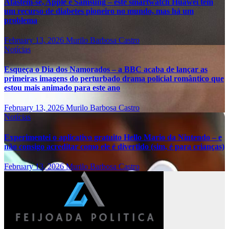
Afastem-se, Apple e Samsung – este smartwatch Huawei tem
um recurso de diabetes pioneiro no mundo, mas há um
problema
February 13, 2026
Murilo Barbosa Castro
Notícias
Esqueça o Dia dos Namorados – a BBC acaba de lançar as
primeiras imagens do perturbado drama policial romântico que
estou mais animado para este ano
February 13, 2026
Murilo Barbosa Castro
Notícias
Experimentei o aplicativo gratuito Hello Mario da Nintendo – e
não consigo acreditar como ele é divertido (sim, é para crianças)
February 13, 2026
Murilo Barbosa Castro