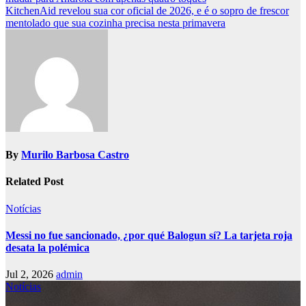
navigation
KitchenAid revelou sua cor oficial de 2026, e é o sopro de frescor
mentolado que sua cozinha precisa nesta primavera
By
Murilo Barbosa Castro
Related Post
Notícias
Messi no fue sancionado, ¿por qué Balogun sí? La tarjeta roja
desata la polémica
Jul 2, 2026
admin
Notícias