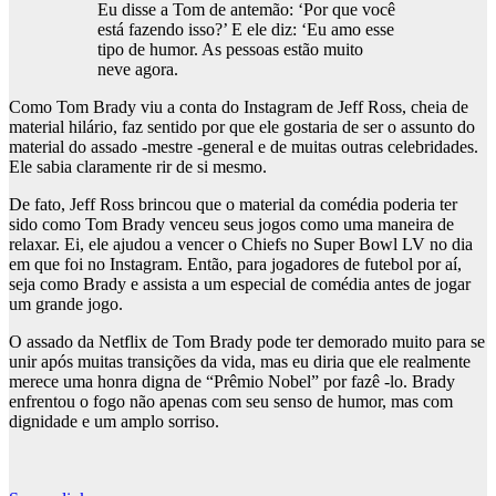
Eu disse a Tom de antemão: ‘Por que você
está fazendo isso?’ E ele diz: ‘Eu amo esse
tipo de humor. As pessoas estão muito
neve agora.
Como Tom Brady viu a conta do Instagram de Jeff Ross, cheia de
material hilário, faz sentido por que ele gostaria de ser o assunto do
material do assado -mestre -general e de muitas outras celebridades.
Ele sabia claramente rir de si mesmo.
De fato, Jeff Ross brincou que o material da comédia poderia ter
sido como Tom Brady venceu seus jogos como uma maneira de
relaxar. Ei, ele ajudou a vencer o Chiefs no Super Bowl LV no dia
em que foi no Instagram. Então, para jogadores de futebol por aí,
seja como Brady e assista a um especial de comédia antes de jogar
um grande jogo.
O assado da Netflix de Tom Brady pode ter demorado muito para se
unir após muitas transições da vida, mas eu diria que ele realmente
merece uma honra digna de “Prêmio Nobel” por fazê -lo. Brady
enfrentou o fogo não apenas com seu senso de humor, mas com
dignidade e um amplo sorriso.