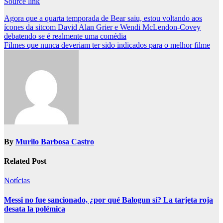
Source link
Post
Agora que a quarta temporada de Bear saiu, estou voltando aos
ícones da sitcom David Alan Grier e Wendi McLendon-Covey
navigation
debatendo se é realmente uma comédia
Filmes que nunca deveriam ter sido indicados para o melhor filme
By
Murilo Barbosa Castro
Related Post
Notícias
Messi no fue sancionado, ¿por qué Balogun sí? La tarjeta roja
desata la polémica