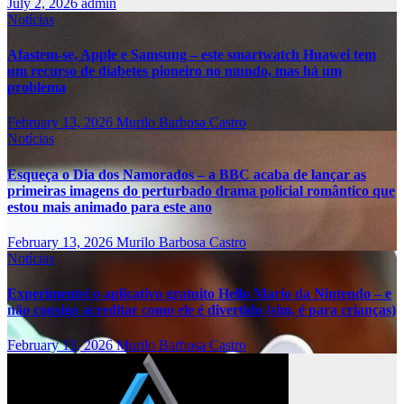
July 2, 2026
admin
Notícias
Afastem-se, Apple e Samsung – este smartwatch Huawei tem
um recurso de diabetes pioneiro no mundo, mas há um
problema
February 13, 2026
Murilo Barbosa Castro
Notícias
Esqueça o Dia dos Namorados – a BBC acaba de lançar as
primeiras imagens do perturbado drama policial romântico que
estou mais animado para este ano
February 13, 2026
Murilo Barbosa Castro
Notícias
Experimentei o aplicativo gratuito Hello Mario da Nintendo – e
não consigo acreditar como ele é divertido (sim, é para crianças)
February 13, 2026
Murilo Barbosa Castro