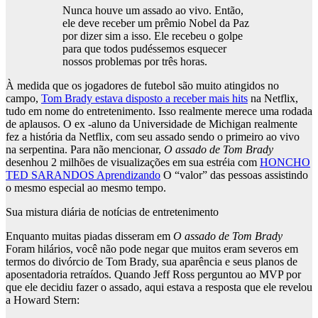
Nunca houve um assado ao vivo. Então,
ele deve receber um prêmio Nobel da Paz
por dizer sim a isso. Ele recebeu o golpe
para que todos pudéssemos esquecer
nossos problemas por três horas.
À medida que os jogadores de futebol são muito atingidos no
campo,
Tom Brady estava disposto a receber mais hits
na Netflix,
tudo em nome do entretenimento. Isso realmente merece uma rodada
de aplausos. O ex -aluno da Universidade de Michigan realmente
fez a história da Netflix, com seu assado sendo o primeiro ao vivo
na serpentina. Para não mencionar,
O assado de Tom Brady
desenhou 2 milhões de visualizações em sua estréia com
HONCHO
TED SARANDOS Aprendizando
O “valor” das pessoas assistindo
o mesmo especial ao mesmo tempo.
Sua mistura diária de notícias de entretenimento
Enquanto muitas piadas disseram em
O assado de Tom Brady
Foram hilários, você não pode negar que muitos eram severos em
termos do divórcio de Tom Brady, sua aparência e seus planos de
aposentadoria retraídos. Quando Jeff Ross perguntou ao MVP por
que ele decidiu fazer o assado, aqui estava a resposta que ele revelou
a Howard Stern: