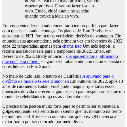
nosso festival é em maio próximo, vamos
esperar por isso. E vamos fazer isso ao
vivo. Então, ele já estava no gancho
quando trouxe a ideia ao vivo.
Eu posso entender tentando encontrar o tempo perfeito para fazer
com que este assado aconteça. Os planos de Tom Brady de se
aposentar da NFL foram uma verdadeira decisão de vantagem. Ele
anunciou sua aposentadoria pela primeira vez em fevereiro de 2022
após 22 temporadas, apenas para
chame isso
Um mês depois, e
retorne aos Buccaneers para a temporada de 2022. Então, em
fevereiro de 2023, Brady anunciou
sua aposentadoria, afirmando
que era “para o bem”
e agora está trabalhando como comentarista de
cores líderes na Fox Sports.
No meio de tudo isso, o nativo da Califórnia
Arquivado para o
divórcio da modelo Gisele Bündchen
Em outubro de 2022, após 13
anos de casamento. Então, você pode imaginar que todas essas
transições de vida merecem algum espaço para respirar antes que um
monte de celebridades traga os assados ​​sobre elas.
É preciso uma pessoa muito forte para se permitir ser submetida a
golpes enquanto está sentada no assento quente, morando na frente
de milhões. Jeff Ross e eu concordamos que o ex-QB merecia a
maior honra por ser colocado por meio disso: