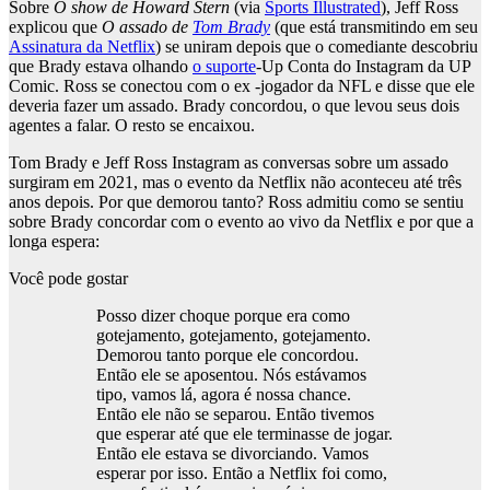
Sobre
O show de Howard Stern
(via
Sports Illustrated
), Jeff Ross
explicou que
O assado de
Tom Brady
(que está transmitindo em seu
Assinatura da Netflix
) se uniram depois que o comediante descobriu
que Brady estava olhando
o suporte
-Up Conta do Instagram da UP
Comic. Ross se conectou com o ex -jogador da NFL e disse que ele
deveria fazer um assado. Brady concordou, o que levou seus dois
agentes a falar. O resto se encaixou.
Tom Brady e Jeff Ross Instagram as conversas sobre um assado
surgiram em 2021, mas o evento da Netflix não aconteceu até três
anos depois. Por que demorou tanto? Ross admitiu como se sentiu
sobre Brady concordar com o evento ao vivo da Netflix e por que a
longa espera:
Você pode gostar
Posso dizer choque porque era como
gotejamento, gotejamento, gotejamento.
Demorou tanto porque ele concordou.
Então ele se aposentou. Nós estávamos
tipo, vamos lá, agora é nossa chance.
Então ele não se separou. Então tivemos
que esperar até que ele terminasse de jogar.
Então ele estava se divorciando. Vamos
esperar por isso. Então a Netflix foi como,