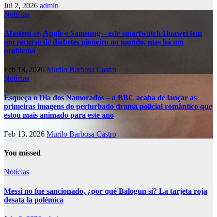
Jul 2, 2026
admin
Notícias
Afastem-se, Apple e Samsung – este smartwatch Huawei tem
um recurso de diabetes pioneiro no mundo, mas há um
problema
Feb 13, 2026
Murilo Barbosa Castro
Notícias
Esqueça o Dia dos Namorados – a BBC acaba de lançar as
primeiras imagens do perturbado drama policial romântico que
estou mais animado para este ano
Feb 13, 2026
Murilo Barbosa Castro
You missed
Notícias
Messi no fue sancionado, ¿por qué Balogun sí? La tarjeta roja
desata la polémica