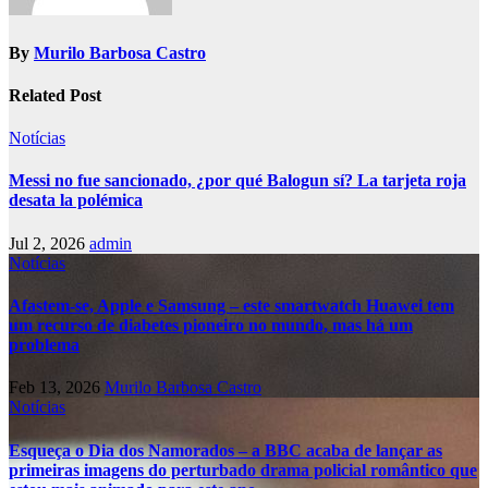
By
Murilo Barbosa Castro
Related Post
Notícias
Messi no fue sancionado, ¿por qué Balogun sí? La tarjeta roja
desata la polémica
Jul 2, 2026
admin
Notícias
Afastem-se, Apple e Samsung – este smartwatch Huawei tem
um recurso de diabetes pioneiro no mundo, mas há um
problema
Feb 13, 2026
Murilo Barbosa Castro
Notícias
Esqueça o Dia dos Namorados – a BBC acaba de lançar as
primeiras imagens do perturbado drama policial romântico que