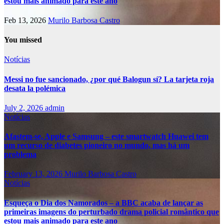
estou mais animado para este ano
Feb 13, 2026
Murilo Barbosa Castro
You missed
Notícias
Messi no fue sancionado, ¿por qué Balogun sí? La tarjeta roja
desata la polémica
July 2, 2026
admin
Notícias
Afastem-se, Apple e Samsung – este smartwatch Huawei tem
um recurso de diabetes pioneiro no mundo, mas há um
problema
February 13, 2026
Murilo Barbosa Castro
Notícias
Esqueça o Dia dos Namorados – a BBC acaba de lançar as
primeiras imagens do perturbado drama policial romântico que
estou mais animado para este ano