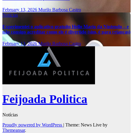
February 13, 2026
Murilo Barbosa Castro
Notícias
Experimentei o aplicativo gratuito Hello Mario da Nintendo – e
não consigo acreditar como ele é divertido (sim, é para crianças)
February 13, 2026
Murilo Barbosa Castro
Feijoada Politica
Notícias
Proudly powered by WordPress
|
Theme: News Live by
Themeansar
.