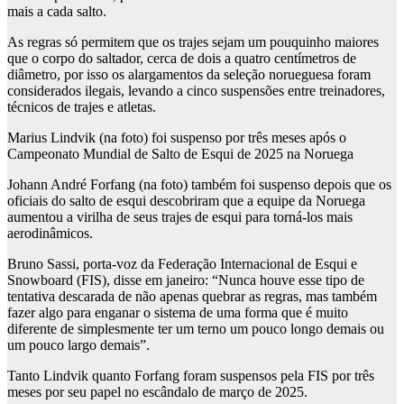
mais a cada salto.
As regras só permitem que os trajes sejam um pouquinho maiores
que o corpo do saltador, cerca de dois a quatro centímetros de
diâmetro, por isso os alargamentos da seleção norueguesa foram
considerados ilegais, levando a cinco suspensões entre treinadores,
técnicos de trajes e atletas.
Marius Lindvik (na foto) foi suspenso por três meses após o
Campeonato Mundial de Salto de Esqui de 2025 na Noruega
Johann André Forfang (na foto) também foi suspenso depois que os
oficiais do salto de esqui descobriram que a equipe da Noruega
aumentou a virilha de seus trajes de esqui para torná-los mais
aerodinâmicos.
Bruno Sassi, porta-voz da Federação Internacional de Esqui e
Snowboard (FIS), disse em janeiro: “Nunca houve esse tipo de
tentativa descarada de não apenas quebrar as regras, mas também
fazer algo para enganar o sistema de uma forma que é muito
diferente de simplesmente ter um terno um pouco longo demais ou
um pouco largo demais”.
Tanto Lindvik quanto Forfang foram suspensos pela FIS por três
meses por seu papel no escândalo de março de 2025.