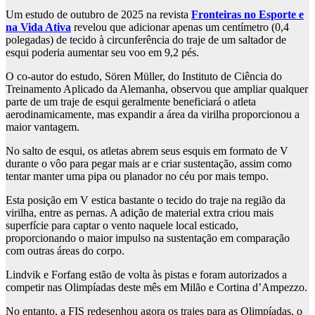
Um estudo de outubro de 2025 na revista
Fronteiras no Esporte e
na Vida Ativa
revelou que adicionar apenas um centímetro (0,4
polegadas) de tecido à circunferência do traje de um saltador de
esqui poderia aumentar seu voo em 9,2 pés.
O co-autor do estudo, Sören Müller, do Instituto de Ciência do
Treinamento Aplicado da Alemanha, observou que ampliar qualquer
parte de um traje de esqui geralmente beneficiará o atleta
aerodinamicamente, mas expandir a área da virilha proporcionou a
maior vantagem.
No salto de esqui, os atletas abrem seus esquis em formato de V
durante o vôo para pegar mais ar e criar sustentação, assim como
tentar manter uma pipa ou planador no céu por mais tempo.
Esta posição em V estica bastante o tecido do traje na região da
virilha, entre as pernas. A adição de material extra criou mais
superfície para captar o vento naquele local esticado,
proporcionando o maior impulso na sustentação em comparação
com outras áreas do corpo.
Lindvik e Forfang estão de volta às pistas e foram autorizados a
competir nas Olimpíadas deste mês em Milão e Cortina d’Ampezzo.
No entanto, a FIS redesenhou agora os trajes para as Olimpíadas, o