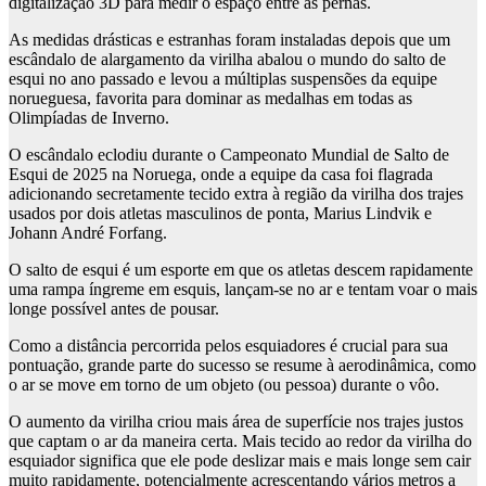
digitalização 3D para medir o espaço entre as pernas.
As medidas drásticas e estranhas foram instaladas depois que um
escândalo de alargamento da virilha abalou o mundo do salto de
esqui no ano passado e levou a múltiplas suspensões da equipe
norueguesa, favorita para dominar as medalhas em todas as
Olimpíadas de Inverno.
O escândalo eclodiu durante o Campeonato Mundial de Salto de
Esqui de 2025 na Noruega, onde a equipe da casa foi flagrada
adicionando secretamente tecido extra à região da virilha dos trajes
usados ​​por dois atletas masculinos de ponta, Marius Lindvik e
Johann André Forfang.
O salto de esqui é um esporte em que os atletas descem rapidamente
uma rampa íngreme em esquis, lançam-se no ar e tentam voar o mais
longe possível antes de pousar.
Como a distância percorrida pelos esquiadores é crucial para sua
pontuação, grande parte do sucesso se resume à aerodinâmica, como
o ar se move em torno de um objeto (ou pessoa) durante o vôo.
O aumento da virilha criou mais área de superfície nos trajes justos
que captam o ar da maneira certa. Mais tecido ao redor da virilha do
esquiador significa que ele pode deslizar mais e mais longe sem cair
muito rapidamente, potencialmente acrescentando vários metros a