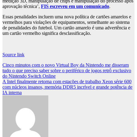
medição 3D, manipulação de chips e manipulação do processo após
aprovação técnica’,
FIS escreveu em um comunicado
.
Essas penalidades incluem uma nova política de cartões amarelos e
vermelhos para violações de equipamentos, semelhante ao sistema
de penalidades do futebol. Um cartão amarelo é uma advertência e
um cartão vermelho significa desclassificação.
Source link
Post
Cinco minutos com o novo Virtual Boy da Nintendo me disseram
tudo o que preciso saber sobre o periférico de jogos retrô exclusivo
navigation
do Nintendo Switch Online
A Intel finalmente retorna com estações de trabalho Xeon série 600
com núcleos insanos, memória DDR5 incrível e grande potência de
IA interna