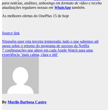
para notícias, análises, unboxings em formato de vídeo e receba
atualizações regulares nossas em
WhatsApp
também.
As melhores ofertas do OnePlus 15 de hoje
Source link
Post
Ninguém quer esta terceira temporada: tudo o que sabemos até
agora sobre o retorno do programa de sucesso da Netflix
navigation
7 configurações que altero em cada Apple Watch para uma
experiência ‘mais calma, clara e útil’
By
Murilo Barbosa Castro