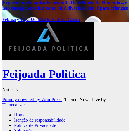
Experimentei o aplicativo gratuito Hello Mario da Nintendo – e
não consigo acreditar como ele é divertido (sim, é para crianças)
February 13, 2026
Murilo Barbosa Castro
Feijoada Politica
Notícias
Proudly powered by WordPress
|
Theme: News Live by
Themeansar
.
Home
Isenção de responsabilidade
Política de Privacidade
Sobre nós