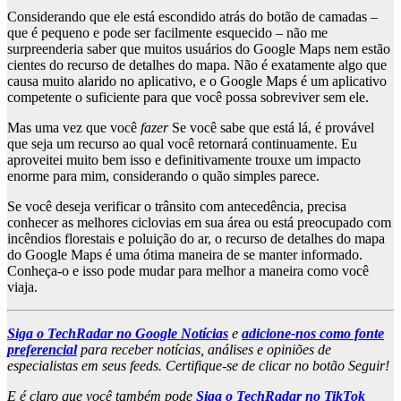
Considerando que ele está escondido atrás do botão de camadas –
que é pequeno e pode ser facilmente esquecido – não me
surpreenderia saber que muitos usuários do Google Maps nem estão
cientes do recurso de detalhes do mapa. Não é exatamente algo que
causa muito alarido no aplicativo, e o Google Maps é um aplicativo
competente o suficiente para que você possa sobreviver sem ele.
Mas uma vez que você
fazer
Se você sabe que está lá, é provável
que seja um recurso ao qual você retornará continuamente. Eu
aproveitei muito bem isso e definitivamente trouxe um impacto
enorme para mim, considerando o quão simples parece.
Se você deseja verificar o trânsito com antecedência, precisa
conhecer as melhores ciclovias em sua área ou está preocupado com
incêndios florestais e poluição do ar, o recurso de detalhes do mapa
do Google Maps é uma ótima maneira de se manter informado.
Conheça-o e isso pode mudar para melhor a maneira como você
viaja.
Siga o TechRadar no Google Notícias
e
adicione-nos como fonte
preferencial
para receber notícias, análises e opiniões de
especialistas em seus feeds. Certifique-se de clicar no botão Seguir!
E é claro que você também pode
Siga o TechRadar no TikTok