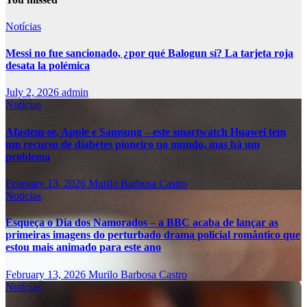
Notícias
Messi no fue sancionado, ¿por qué Balogun sí? La tarjeta roja
desata la polémica
July 2, 2026
admin
Notícias
Afastem-se, Apple e Samsung – este smartwatch Huawei tem
um recurso de diabetes pioneiro no mundo, mas há um
problema
February 13, 2026
Murilo Barbosa Castro
Notícias
Esqueça o Dia dos Namorados – a BBC acaba de lançar as
primeiras imagens do perturbado drama policial romântico que
estou mais animado para este ano
February 13, 2026
Murilo Barbosa Castro
Notícias