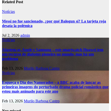
Related Post
Notícias
Messi no fue sancionado, ¿por qué Balogun sí? La tarjeta roja
desata la polémica
Jul 2, 2026
admin
Notícias
Afastem-se, Apple e Samsung – este smartwatch Huawei tem
um recurso de diabetes pioneiro no mundo, mas há um
problema
Feb 13, 2026
Murilo Barbosa Castro
Notícias
Esqueça o Dia dos Namorados – a BBC acaba de lançar as
primeiras imagens do perturbado drama policial romântico que
estou mais animado para este ano
Feb 13, 2026
Murilo Barbosa Castro
You missed