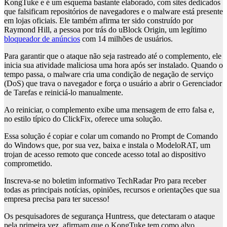
KongTuke e é um esquema bastante elaborado, com sites dedicados
que falsificam repositórios de navegadores e o malware está presente
em lojas oficiais. Ele também afirma ter sido construído por
Raymond Hill, a pessoa por trás do uBlock Origin, um legítimo
bloqueador de anúncios
com 14 milhões de usuários.
Para garantir que o ataque não seja rastreado até o complemento, ele
inicia sua atividade maliciosa uma hora após ser instalado. Quando o
tempo passa, o malware cria uma condição de negação de serviço
(DoS) que trava o navegador e força o usuário a abrir o Gerenciador
de Tarefas e reiniciá-lo manualmente.
Ao reiniciar, o complemento exibe uma mensagem de erro falsa e,
no estilo típico do ClickFix, oferece uma solução.
Essa solução é copiar e colar um comando no Prompt de Comando
do Windows que, por sua vez, baixa e instala o ModeloRAT, um
trojan de acesso remoto que concede acesso total ao dispositivo
comprometido.
Inscreva-se no boletim informativo TechRadar Pro para receber
todas as principais notícias, opiniões, recursos e orientações que sua
empresa precisa para ter sucesso!
Os pesquisadores de segurança Huntress, que detectaram o ataque
pela primeira vez, afirmam que o KongTuke tem como alvo