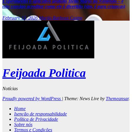
Experimentei o aplicativo gratuito Hello Mario da Nintendo – e
não consigo acreditar como ele é divertido (sim, é para crianças)
February 13, 2026
Murilo Barbosa Castro
Feijoada Politica
Notícias
Proudly powered by WordPress
|
Theme: News Live by
Themeansar
.
Home
Isenção de responsabilidade
Política de Privacidade
Sobre nós
Termos e Condições