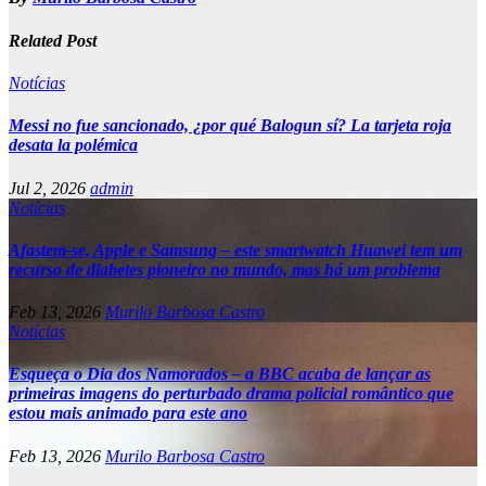
Related Post
Notícias
Messi no fue sancionado, ¿por qué Balogun sí? La tarjeta roja
desata la polémica
Jul 2, 2026
admin
Notícias
Afastem-se, Apple e Samsung – este smartwatch Huawei tem um
recurso de diabetes pioneiro no mundo, mas há um problema
Feb 13, 2026
Murilo Barbosa Castro
Notícias
Esqueça o Dia dos Namorados – a BBC acaba de lançar as
primeiras imagens do perturbado drama policial romântico que
estou mais animado para este ano
Feb 13, 2026
Murilo Barbosa Castro