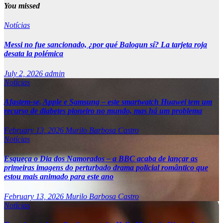
You missed
Notícias
Messi no fue sancionado, ¿por qué Balogun sí? La tarjeta roja
desata la polémica
July 2, 2026
admin
Notícias
Afastem-se, Apple e Samsung – este smartwatch Huawei tem um
recurso de diabetes pioneiro no mundo, mas há um problema
February 13, 2026
Murilo Barbosa Castro
Notícias
Esqueça o Dia dos Namorados – a BBC acaba de lançar as
primeiras imagens do perturbado drama policial romântico que
estou mais animado para este ano
February 13, 2026
Murilo Barbosa Castro
Notícias