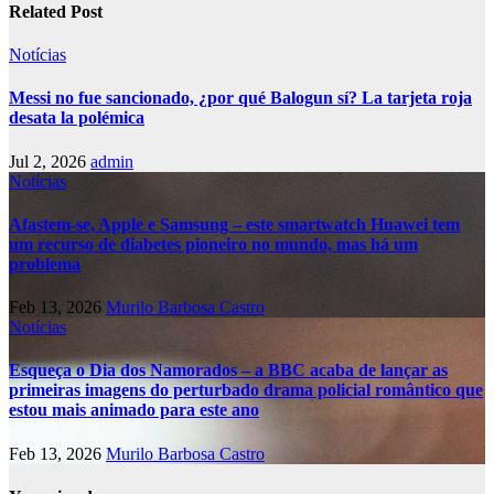
Related Post
Notícias
Messi no fue sancionado, ¿por qué Balogun sí? La tarjeta roja
desata la polémica
Jul 2, 2026
admin
Notícias
Afastem-se, Apple e Samsung – este smartwatch Huawei tem
um recurso de diabetes pioneiro no mundo, mas há um
problema
Feb 13, 2026
Murilo Barbosa Castro
Notícias
Esqueça o Dia dos Namorados – a BBC acaba de lançar as
primeiras imagens do perturbado drama policial romântico que
estou mais animado para este ano
Feb 13, 2026
Murilo Barbosa Castro