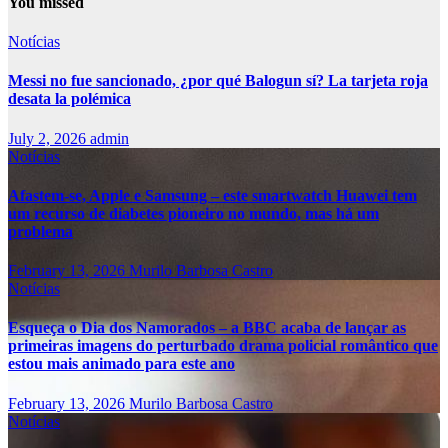
You missed
Notícias
Messi no fue sancionado, ¿por qué Balogun sí? La tarjeta roja
desata la polémica
July 2, 2026
admin
Notícias
Afastem-se, Apple e Samsung – este smartwatch Huawei tem
um recurso de diabetes pioneiro no mundo, mas há um
problema
February 13, 2026
Murilo Barbosa Castro
Notícias
Esqueça o Dia dos Namorados – a BBC acaba de lançar as
primeiras imagens do perturbado drama policial romântico que
estou mais animado para este ano
February 13, 2026
Murilo Barbosa Castro
Notícias