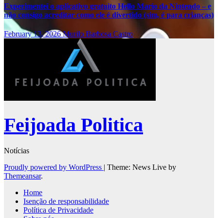
Experimentei o aplicativo gratuito Hello Mario da Nintendo – e
não consigo acreditar como ele é divertido (sim, é para crianças)
February 13, 2026
Murilo Barbosa Castro
Feijoada Politica
Notícias
Proudly powered by WordPress
|
Theme: News Live by
Themeansar
.
Home
Isenção de responsabilidade
Política de Privacidade