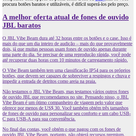
procura botões baratos e utilizáveis, é difícil superá-los pelo preço.
A melhor oferta atual de fones de ouvido
JBL baratos
O JBL Vibe Beam dura até 32 horas entre os botões e o case. Isso é
mais do que um dia inteiro de audição – mais do que provavelmente
dois, já que muitas pessoas usam fones de ouvido apenas durante
uma parte do dia. Se precisar de uma reprodução rápida, você pode
até recuperar duas horas com 10 minutos de carregamento rápido.
O Vibe Beam também tem uma classificação IP54 para os próprios
botões, que devem ser capazes de sobreviver a respingos e chuva e
impedir a entrada de detritos como areia na praia.
Não testamos o JBL Vibe Beam, mas testamos vários outros fones
de ouvido JBL que recomendamos no site. Pensando nisso, o JBL
Vibe Beam é um ótimo companheiro de viagem pelo valor que
oferece por menos de US$ 30. Você também obtém três tamanhos
de fones de ouvido para personalizar seu conforto e um cabo USB-
C para USB-A para sua conveniência.
No final das contas, você obtém o que pagou com os fones de
ouvido JBL Vibe Beam, portanto, não obterá recursos premium,