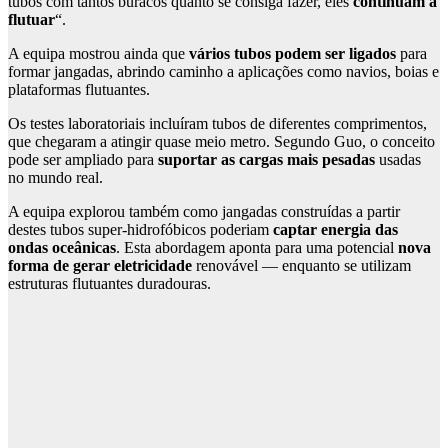
tubos com tantos buracos quanto se consiga fazer, eles
continuam a
flutuar
“.
A equipa mostrou ainda que
vários tubos podem ser ligados
para
formar jangadas, abrindo caminho a aplicações como navios, boias e
plataformas flutuantes.
Os testes laboratoriais incluíram tubos de diferentes comprimentos,
que chegaram a atingir quase meio metro. Segundo Guo, o conceito
pode ser ampliado para
suportar as cargas mais pesadas
usadas
no mundo real.
A equipa explorou também como jangadas construídas a partir
destes tubos super-hidrofóbicos poderiam
captar energia das
ondas oceânicas
. Esta abordagem aponta para uma potencial
nova
forma de gerar eletricidade
renovável — enquanto se utilizam
estruturas flutuantes duradouras.