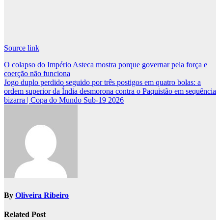
Source link
Post
O colapso do Império Asteca mostra porque governar pela força e
coerção não funciona
navigation
Jogo duplo perdido seguido por três postigos em quatro bolas: a
ordem superior da Índia desmorona contra o Paquistão em sequência
bizarra | Copa do Mundo Sub-19 2026
By
Oliveira Ribeiro
Related Post