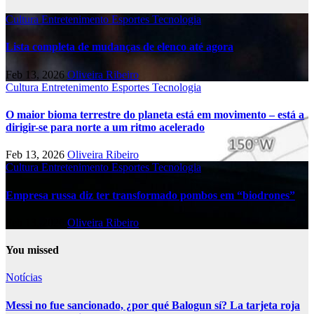
Cultura
Entretenimento
Esportes
Tecnologia
Lista completa de mudanças de elenco até agora
Feb 13, 2026
Oliveira Ribeiro
Cultura
Entretenimento
Esportes
Tecnologia
O maior bioma terrestre do planeta está em movimento – está a
dirigir-se para norte a um ritmo acelerado
Feb 13, 2026
Oliveira Ribeiro
Cultura
Entretenimento
Esportes
Tecnologia
Empresa russa diz ter transformado pombos em “biodrones”
Feb 13, 2026
Oliveira Ribeiro
You missed
Notícias
Messi no fue sancionado, ¿por qué Balogun sí? La tarjeta roja