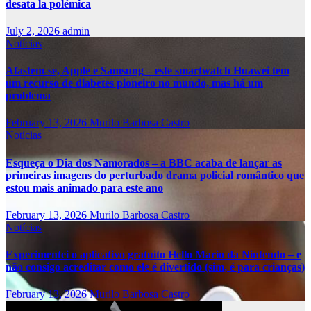
desata la polémica
July 2, 2026
admin
Notícias
Afastem-se, Apple e Samsung – este smartwatch Huawei tem
um recurso de diabetes pioneiro no mundo, mas há um
problema
February 13, 2026
Murilo Barbosa Castro
Notícias
Esqueça o Dia dos Namorados – a BBC acaba de lançar as
primeiras imagens do perturbado drama policial romântico que
estou mais animado para este ano
February 13, 2026
Murilo Barbosa Castro
Notícias
Experimentei o aplicativo gratuito Hello Mario da Nintendo – e
não consigo acreditar como ele é divertido (sim, é para crianças)
February 13, 2026
Murilo Barbosa Castro