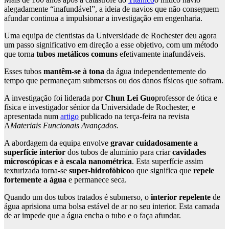
alegadamente “inafundável”, a ideia de navios que não conseguem
afundar continua a impulsionar a investigação em engenharia.
Uma equipa de cientistas da Universidade de Rochester deu agora
um passo significativo em direção a esse objetivo, com um método
que torna
tubos metálicos comuns
efetivamente inafundáveis.
Esses tubos
mantêm-se à tona
da água independentemente do
tempo que permaneçam submersos ou dos danos físicos que sofram.
A investigação foi liderada por
Chun Lei Guo
professor de ótica e
física e investigador sénior da Universidade de Rochester, e
apresentada num
artigo
publicado na terça-feira na revista
A
Materiais Funcionais Avançados
.
A abordagem da equipa envolve
gravar cuidadosamente a
superfície interior
dos tubos de alumínio para criar
cavidades
microscópicas e à escala nanométrica
. Esta superfície assim
texturizada torna-se
super-hidrofóbico
o que significa que
repele
fortemente a água
e permanece seca.
Quando um dos tubos tratados é submerso, o
interior repelente
de
água aprisiona uma bolsa estável de ar no seu interior. Esta camada
de ar impede que a água encha o tubo e o faça afundar.