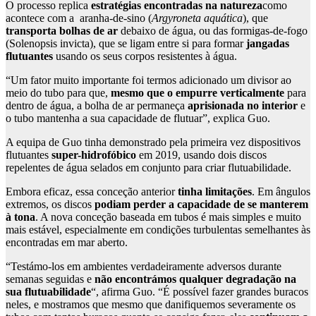
O processo replica
estratégias encontradas na natureza
como
acontece com a aranha-de-sino (
Argyroneta aquática
), que
transporta bolhas de ar
debaixo de água, ou das formigas-de-fogo
(Solenopsis invicta), que se ligam entre si para formar
jangadas
flutuantes
usando os seus corpos resistentes à água.
“Um fator muito importante foi termos adicionado um divisor ao
meio do tubo para que,
mesmo que o empurre verticalmente
para
dentro de água, a bolha de ar permaneça
aprisionada no interior
e
o tubo mantenha a sua capacidade de flutuar”, explica Guo.
A equipa de Guo tinha demonstrado pela primeira vez dispositivos
flutuantes
super-hidrofóbico
em 2019, usando dois discos
repelentes de água selados em conjunto para criar flutuabilidade.
Embora eficaz, essa conceção anterior
tinha limitações
. Em ângulos
extremos, os discos
podiam perder a capacidade de se manterem
à tona
. A nova conceção baseada em tubos é mais simples e muito
mais estável, especialmente em condições turbulentas semelhantes às
encontradas em mar aberto.
“Testámo-los em ambientes verdadeiramente adversos durante
semanas seguidas e
não encontrámos qualquer degradação na
sua flutuabilidade
“, afirma Guo. “É possível fazer grandes buracos
neles, e mostramos que mesmo que danifiquemos severamente os