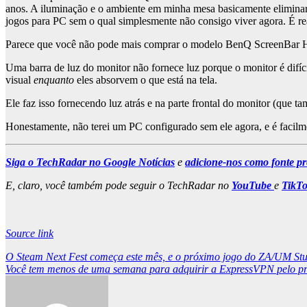
anos. A iluminação e o ambiente em minha mesa basicamente eliminara
jogos para PC sem o qual simplesmente não consigo viver agora. É r
Parece que você não pode mais comprar o modelo BenQ ScreenBar Halo 
Uma barra de luz do monitor não fornece luz porque o monitor é difí
visual
enquanto
eles absorvem o que está na tela.
Ele faz isso fornecendo luz atrás e na parte frontal do monitor (que ta
Honestamente, não terei um PC configurado sem ele agora, e é facil
Siga o TechRadar no Google Notícias
e
adicione-nos como fonte pr
E, claro, você também pode seguir o TechRadar no
YouTube
e
TikT
Source link
Post
O Steam Next Fest começa este mês, e o próximo jogo do ZA/UM Stu
Você tem menos de uma semana para adquirir a ExpressVPN pelo preç
navigation