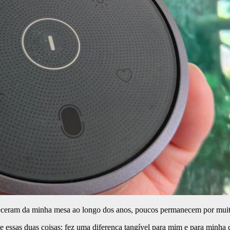
eceram da minha mesa ao longo dos anos, poucos permanecem por muito
ssas duas coisas: fez uma diferença tangível para mim e para minha 