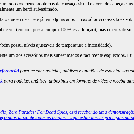
m todos os meus problemas de cansaço visual e dores de cabeça causada
ealmente um herói subestimado.
que eu uso – ele já tem alguns anos – mas só ouvi coisas boas sobre 
cil de ver (embora possa cumprir 100% essa função), mas em vez disso 
mbém possui níveis ajustáveis ​​de temperatura e intensidade).
mente um dos acessórios mais subestimados e facilmente esquecidos. E
eferencial
para receber notícias, análises e opiniões de especialistas e
ok
para notícias, análises, unboxings em formato de vídeo e receba atu
dio, Zero Parades: For Dead Spies, está recebendo uma demonstração
o mais baixo de todos os tempos – aqui estão nossas principais man