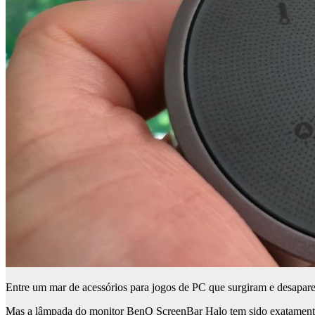
Entre um mar de acessórios para jogos de PC que surgiram e desapar
Mas a lâmpada do monitor BenQ ScreenBar Halo tem sido exatamente e