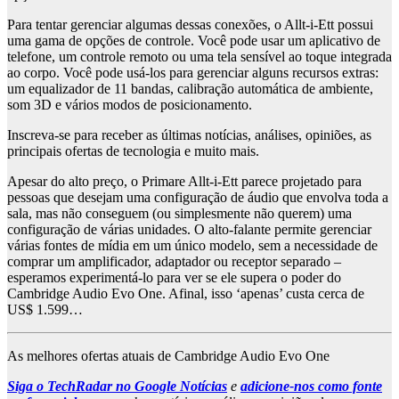
Para tentar gerenciar algumas dessas conexões, o Allt-i-Ett possui
uma gama de opções de controle. Você pode usar um aplicativo de
telefone, um controle remoto ou uma tela sensível ao toque integrada
ao corpo. Você pode usá-los para gerenciar alguns recursos extras:
um equalizador de 11 bandas, calibração automática de ambiente,
som 3D e vários modos de posicionamento.
Inscreva-se para receber as últimas notícias, análises, opiniões, as
principais ofertas de tecnologia e muito mais.
Apesar do alto preço, o Primare Allt-i-Ett parece projetado para
pessoas que desejam uma configuração de áudio que envolva toda a
sala, mas não conseguem (ou simplesmente não querem) uma
configuração de várias unidades. O alto-falante permite gerenciar
várias fontes de mídia em um único modelo, sem a necessidade de
comprar um amplificador, adaptador ou receptor separado –
esperamos experimentá-lo para ver se ele supera o poder do
Cambridge Audio Evo One. Afinal, isso ‘apenas’ custa cerca de
US$ 1.599…
As melhores ofertas atuais de Cambridge Audio Evo One
Siga o TechRadar no Google Notícias
e
adicione-nos como fonte