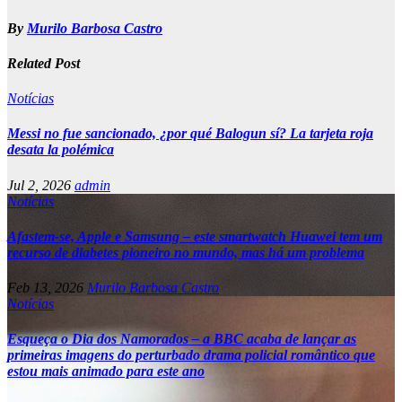
By
Murilo Barbosa Castro
Related Post
Notícias
Messi no fue sancionado, ¿por qué Balogun sí? La tarjeta roja
desata la polémica
Jul 2, 2026
admin
Notícias
Afastem-se, Apple e Samsung – este smartwatch Huawei tem um
recurso de diabetes pioneiro no mundo, mas há um problema
Feb 13, 2026
Murilo Barbosa Castro
Notícias
Esqueça o Dia dos Namorados – a BBC acaba de lançar as
primeiras imagens do perturbado drama policial romântico que
estou mais animado para este ano