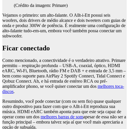
(Crédito da imagem: Primare)
Vejamos o primeiro: um alto-falante. O Allt-i-Ett possui seis
woofers, dois drivers de médio alcance e dois tweeters com guias de
onda e produz 300W de potência. É realmente uma configuração de
alto-falante tudo-em-um, embora você também possa conectar um
subwoofer.
Ficar conectado
Como mencionado, a conectividade é o verdadeiro atrativo. Primare
permitiu – respiração profunda – USB-A, coaxial, óptico, HDMI
eARC, Wi-Fi, Bluetooth, rádio FM e DAB + e entrada de 3,5 mm –
bem como suporte para AirPlay 2 Spotify Connect, Tidal Connect e
Qobuz Connect. Ah, e há entrada de estéreo RCA ou pré-
amplificador phono, se você quiser conectar um dos
melhores toca-
discos
.
Resumindo, você pode conectar (com ou sem fio) quase qualquer
outro dispositivo para fazer com que o Allt-i-Ett reproduza sua
música. HDMI eARC também aponta para que este seja capaz de
operar como um dos
melhores barras de som
apesar de essa não ser a
função principal – embora talvez seja aí que você mais apreciaria a
opção de subsaída.