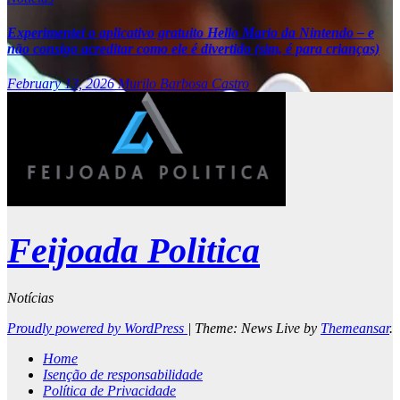
Experimentei o aplicativo gratuito Hello Mario da Nintendo – e
não consigo acreditar como ele é divertido (sim, é para crianças)
February 13, 2026
Murilo Barbosa Castro
Feijoada Politica
Notícias
Proudly powered by WordPress
|
Theme: News Live by
Themeansar
.
Home
Isenção de responsabilidade
Política de Privacidade