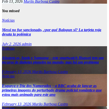
Feb 13, 2026
Murilo Barbosa Castro
You missed
Notícias
Messi no fue sancionado, ¿por qué Balogun sí? La tarjeta roja
desata la polémica
July 2, 2026
admin
Notícias
Afastem-se, Apple e Samsung – este smartwatch Huawei tem um
recurso de diabetes pioneiro no mundo, mas há um problema
February 13, 2026
Murilo Barbosa Castro
Notícias
Esqueça o Dia dos Namorados – a BBC acaba de lançar as
primeiras imagens do perturbado drama policial romântico que
estou mais animado para este ano
February 13, 2026
Murilo Barbosa Castro
Notícias