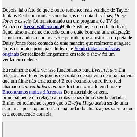
Depois, há o fato de que o outro romance mais vendido de Taylor
Jenkins Reid com muitas semelhanças de contar histórias,
Daisy
Jones e os seis,
foi transformado em um programa de TV da
Amazon e
Reese Witherspoon
Hello Sushine, e como fã do livro,
fiquei absolutamente chocado com o quão bom era uma adaptação.
Transformando -o em uma série permitiu que a história completa de
Daisy Jones fosse contada de uma maneira que realmente atingisse
todos os pontos principais do livro, e
Vendo todas as músicas
originais
Ser realizado longamente em todo o show foi um
verdadeiro deleite.
Eu realmente podia ver isso funcionando para
Evelyn Hugo
Em
relação aos diferentes pontos de contato de sua vida de uma maneira
que um filme não teria tempo! E por exemplo, outro livro reid
chamado
Um verdadeiro amores
foi transformado em filme, e
Encontramos muitas diferenças
Do material de origem,
principalmente em relação a muitas cenas ótimas sendo cortadas.
Enfim, eu realmente espero que o
Evelyn Hugo
acaba sendo uma
série, mas por enquanto estarei aguardando atualizações sobre o que
está acontecendo com ela.