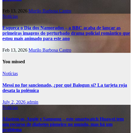
Feb 13, 2026
Murilo Barbosa Castro
Notícias
Esqueça o Dia dos Namorados – a BBC acaba de lançar as
primeiras imagens do perturbado drama policial romântico que
estou mais animado para este ano
Feb 13, 2026
Murilo Barbosa Castro
You missed
Notícias
Messi no fue sancionado, ¿por qué Balogun sí? La tarjeta roja
desata la polémica
July 2, 2026
admin
Notícias
Afastem-se, Apple e Samsung – este smartwatch Huawei tem
um recurso de diabetes pioneiro no mundo, mas há um
problema