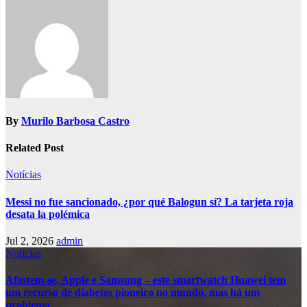
By
Murilo Barbosa Castro
Related Post
Notícias
Messi no fue sancionado, ¿por qué Balogun sí? La tarjeta roja
desata la polémica
Jul 2, 2026
admin
Notícias
Afastem-se, Apple e Samsung – este smartwatch Huawei tem
um recurso de diabetes pioneiro no mundo, mas há um
problema