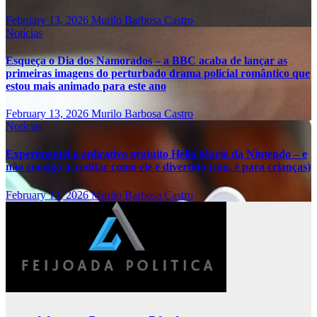
February 13, 2026
Murilo Barbosa Castro
Notícias
Esqueça o Dia dos Namorados – a BBC acaba de lançar as
primeiras imagens do perturbado drama policial romântico que
estou mais animado para este ano
February 13, 2026
Murilo Barbosa Castro
Notícias
Experimentei o aplicativo gratuito Hello Mario da Nintendo – e
não consigo acreditar como ele é divertido (sim, é para crianças)
February 13, 2026
Murilo Barbosa Castro