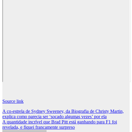
Source link
Post
A co-estrela de Sydney Sweeney, da Biografia de Christy Martin,
explica como parecia ser ‘socado algumas vezes’ por ela
navigation
A quantidade incrível que Brad Pitt está ganhando para F1 foi
revelada, e fiquei francamente surpreso