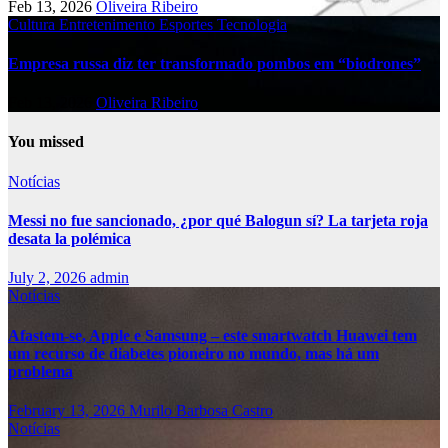
Feb 13, 2026
Oliveira Ribeiro
Cultura
Entretenimento
Esportes
Tecnologia
Empresa russa diz ter transformado pombos em “biodrones”
Feb 13, 2026
Oliveira Ribeiro
You missed
Notícias
Messi no fue sancionado, ¿por qué Balogun sí? La tarjeta roja
desata la polémica
July 2, 2026
admin
Notícias
Afastem-se, Apple e Samsung – este smartwatch Huawei tem
um recurso de diabetes pioneiro no mundo, mas há um
problema
February 13, 2026
Murilo Barbosa Castro
Notícias