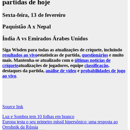
partidas de hoje
Sexta-feira, 13 de fevereiro
Paquistão A x Nepal
Índia A vs Emirados Árabes Unidos
Siga Wisden para todas as atualizações de críquete, incluindo
resultados ao vivo
estatísticas de partida,
questionários
e muito
mais. Mantenha-se atualizado com o
últimas notícias de
críquete
atualizações de jogadores, equipe
classificação,
destaques da partida,
análise de vídeo
e
probabilidades de jogo
ao vivo
.
Source link
Post
Luz e Sombra tem 10 folhas em branco
Europa testa o seu primeiro míssil hipersónico: uma resposta ao
navigation
Oreshnik da Rússia