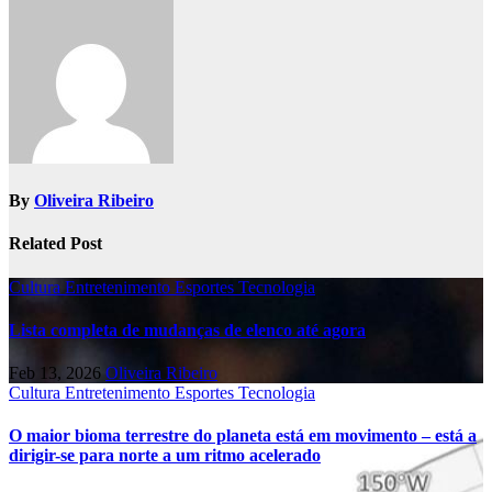
By
Oliveira Ribeiro
Related Post
Cultura
Entretenimento
Esportes
Tecnologia
Lista completa de mudanças de elenco até agora
Feb 13, 2026
Oliveira Ribeiro
Cultura
Entretenimento
Esportes
Tecnologia
O maior bioma terrestre do planeta está em movimento – está a
dirigir-se para norte a um ritmo acelerado