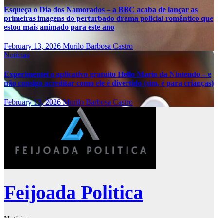
Esqueça o Dia dos Namorados – a BBC acaba de lançar as
primeiras imagens do perturbado drama policial romântico que
estou mais animado para este ano
February 13, 2026
Murilo Barbosa Castro
Notícias
Experimentei o aplicativo gratuito Hello Mario da Nintendo – e
não consigo acreditar como ele é divertido (sim, é para crianças)
February 13, 2026
Murilo Barbosa Castro
Feijoada Politica