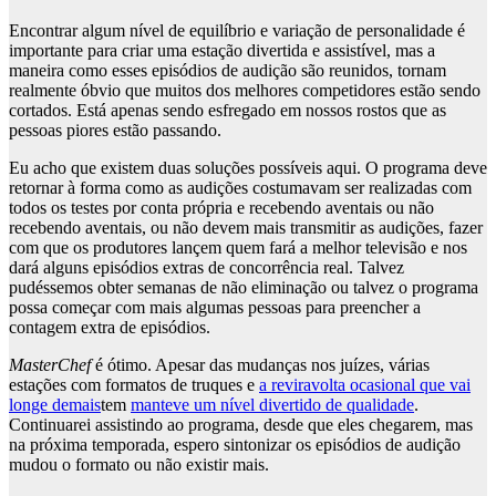
Encontrar algum nível de equilíbrio e variação de personalidade é
importante para criar uma estação divertida e assistível, mas a
maneira como esses episódios de audição são reunidos, tornam
realmente óbvio que muitos dos melhores competidores estão sendo
cortados. Está apenas sendo esfregado em nossos rostos que as
pessoas piores estão passando.
Eu acho que existem duas soluções possíveis aqui. O programa deve
retornar à forma como as audições costumavam ser realizadas com
todos os testes por conta própria e recebendo aventais ou não
recebendo aventais, ou não devem mais transmitir as audições, fazer
com que os produtores lançem quem fará a melhor televisão e nos
dará alguns episódios extras de concorrência real. Talvez
pudéssemos obter semanas de não eliminação ou talvez o programa
possa começar com mais algumas pessoas para preencher a
contagem extra de episódios.
MasterChef
é ótimo. Apesar das mudanças nos juízes, várias
estações com formatos de truques e
a reviravolta ocasional que vai
longe demais
tem
manteve um nível divertido de qualidade
.
Continuarei assistindo ao programa, desde que eles chegarem, mas
na próxima temporada, espero sintonizar os episódios de audição
mudou o formato ou não existir mais.