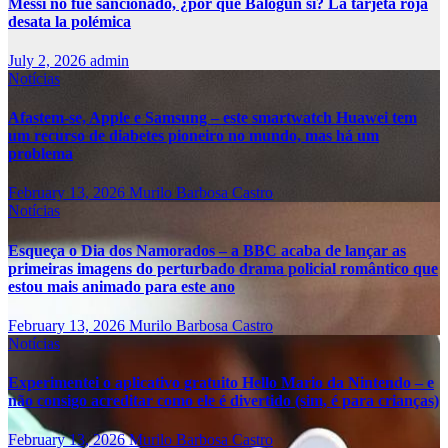
Messi no fue sancionado, ¿por qué Balogun sí? La tarjeta roja
desata la polémica
July 2, 2026
admin
Notícias
Afastem-se, Apple e Samsung – este smartwatch Huawei tem
um recurso de diabetes pioneiro no mundo, mas há um
problema
February 13, 2026
Murilo Barbosa Castro
Notícias
Esqueça o Dia dos Namorados – a BBC acaba de lançar as
primeiras imagens do perturbado drama policial romântico que
estou mais animado para este ano
February 13, 2026
Murilo Barbosa Castro
Notícias
Experimentei o aplicativo gratuito Hello Mario da Nintendo – e
não consigo acreditar como ele é divertido (sim, é para crianças)
February 13, 2026
Murilo Barbosa Castro