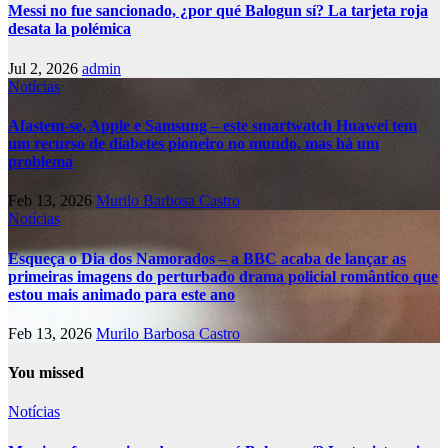
Messi no fue sancionado, ¿por qué Balogun sí? La tarjeta roja
desata la polémica
Jul 2, 2026
admin
Notícias
Afastem-se, Apple e Samsung – este smartwatch Huawei tem
um recurso de diabetes pioneiro no mundo, mas há um
problema
Feb 13, 2026
Murilo Barbosa Castro
Notícias
Esqueça o Dia dos Namorados – a BBC acaba de lançar as
primeiras imagens do perturbado drama policial romântico que
estou mais animado para este ano
Feb 13, 2026
Murilo Barbosa Castro
You missed
Notícias