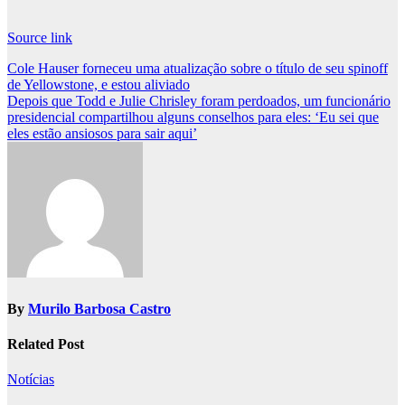
Source link
Post
Cole Hauser forneceu uma atualização sobre o título de seu spinoff
de Yellowstone, e estou aliviado
navigation
Depois que Todd e Julie Chrisley foram perdoados, um funcionário
presidencial compartilhou alguns conselhos para eles: ‘Eu sei que
eles estão ansiosos para sair aqui’
By
Murilo Barbosa Castro
Related Post
Notícias