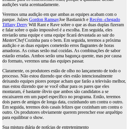
audições varia acentuadamente.
Veremos uma audição em que ambas as equipes acabam com o
parque. Juízes
Gordon Ramsay
Joe Bastianich e
Recém -chegado
Tiffany Derry
Will Rant e Rave sobre o que as duas duplas fizeram
e falar sobre o quão impossível é a escolha. Em seguida, eles
enviarão uma equipe e uma equipe ficará devastada ao sair do
MasterChef
Cozinha para o bem. Em seguida, teremos a próxima
audição e as duas equipes cometerão erros flagrantes de horas
amadoras. As coisas serão mal cozidas. As combinações de sabor
estarão erradas. Ambos serão uma bagunça quente, mas por causa
do formato, veremos uma das equipes passar.
Claramente, os produtores estão de olho no lançamento de todo o
processo. Não estou dizendo que eles estão intencionalmente
deixando equipes piores porque acham que farão a televisão melhor,
mas estou dizendo que se você olhar para os pares que eles
montaram, é bastante óbvio que ambos são candidatos a se
encaixarem em um papel específico no programa. Então, teremos
dois pares de amigos de longa data, cozinhando um contra o outro.
Em seguida, teremos dois casais felizes que cozinham um contra o
outro. Os produtores obviamente querem preencher esse arquétipo
para equilibrar o show.
Sua mistura diária de notícias de entretenimento