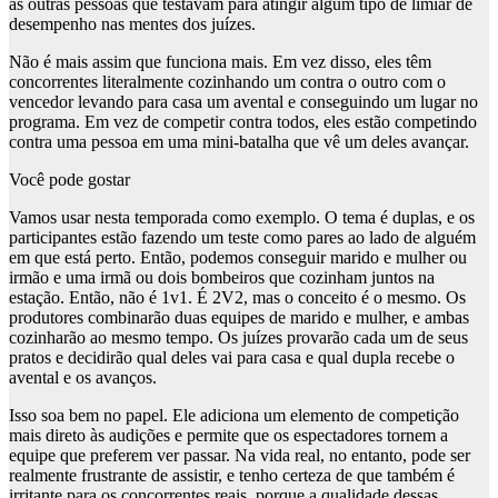
as outras pessoas que testavam para atingir algum tipo de limiar de
desempenho nas mentes dos juízes.
Não é mais assim que funciona mais. Em vez disso, eles têm
concorrentes literalmente cozinhando um contra o outro com o
vencedor levando para casa um avental e conseguindo um lugar no
programa. Em vez de competir contra todos, eles estão competindo
contra uma pessoa em uma mini-batalha que vê um deles avançar.
Você pode gostar
Vamos usar nesta temporada como exemplo. O tema é duplas, e os
participantes estão fazendo um teste como pares ao lado de alguém
em que está perto. Então, podemos conseguir marido e mulher ou
irmão e uma irmã ou dois bombeiros que cozinham juntos na
estação. Então, não é 1v1. É 2V2, mas o conceito é o mesmo. Os
produtores combinarão duas equipes de marido e mulher, e ambas
cozinharão ao mesmo tempo. Os juízes provarão cada um de seus
pratos e decidirão qual deles vai para casa e qual dupla recebe o
avental e os avanços.
Isso soa bem no papel. Ele adiciona um elemento de competição
mais direto às audições e permite que os espectadores tornem a
equipe que preferem ver passar. Na vida real, no entanto, pode ser
realmente frustrante de assistir, e tenho certeza de que também é
irritante para os concorrentes reais, porque a qualidade dessas