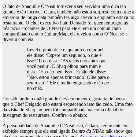
O fato de Shaquille O’Neal fornecer a seu servidor uma dica tão
grande é tão incrível. Claro, também não estou surpreso com o que a
emissora de longa data também fez algo atrevido enquanto estava no
restaurante. O chef executivo Patti Delgado foi quem entregou as
três tacos crocantes de O’Neal para ele e, em um comunicado
compartilhado com o CultureMap, ela revelou como O’Neal se
divertiu com ela:
Levei o prato dele e, quando o coloquei,
ele disse: ‘Espere um segundo, o que é
isso?’ E eu disse: ‘As tacos crocantes que
você pediu’. E Shaq olhou para mim e
disse: ‘Eu não pedi isso’. Então ele disse:
‘Não, estou apenas brincando! Olhe para o
seu rosto! ‘ Ele é muito engraçado e tão pé
no chão.
Considerando o quão grande é esse momento, gostaria de pensar
que o Chef Delgado não estará esquecendo isso tão cedo. Uma foto
da visita de Shaq também foi compartilhada na conta oficial do
Instagram do restaurante. Confira -o abaixo:
A personalidade de Shaquille O’Neal está, é claro, certamente em
exibição sempre que ele está ligado
Dentro da NBA
o talk show que
ele é co-apresentador há quase 15 anos.
As travessuras dele e de