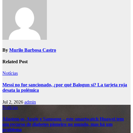
By
Murilo Barbosa Castro
Related Post
Notícias
Messi no fue sancionado, ¿por qué Balogun sí? La tarjeta roja
desata la polémica
Jul 2, 2026
admin
Notícias
Afastem-se, Apple e Samsung – este smartwatch Huawei tem
um recurso de diabetes pioneiro no mundo, mas há um
problema