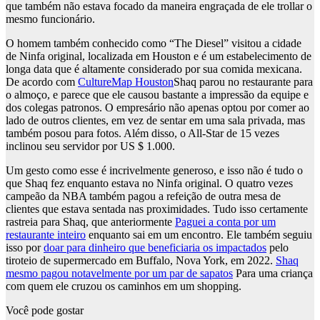
que também não estava focado da maneira engraçada de ele trollar o
mesmo funcionário.
O homem também conhecido como “The Diesel” visitou a cidade
de Ninfa original, localizada em Houston e é um estabelecimento de
longa data que é altamente considerado por sua comida mexicana.
De acordo com
CultureMap Houston
Shaq parou no restaurante para
o almoço, e parece que ele causou bastante a impressão da equipe e
dos colegas patronos. O empresário não apenas optou por comer ao
lado de outros clientes, em vez de sentar em uma sala privada, mas
também posou para fotos. Além disso, o All-Star de 15 vezes
inclinou seu servidor por US $ 1.000.
Um gesto como esse é incrivelmente generoso, e isso não é tudo o
que Shaq fez enquanto estava no Ninfa original. O quatro vezes
campeão da NBA também pagou a refeição de outra mesa de
clientes que estava sentada nas proximidades. Tudo isso certamente
rastreia para Shaq, que anteriormente
Paguei a conta por um
restaurante inteiro
enquanto sai em um encontro. Ele também seguiu
isso por
doar para dinheiro que beneficiaria os impactados
pelo
tiroteio de supermercado em Buffalo, Nova York, em 2022.
Shaq
mesmo pagou notavelmente por um par de sapatos
Para uma criança
com quem ele cruzou os caminhos em um shopping.
Você pode gostar