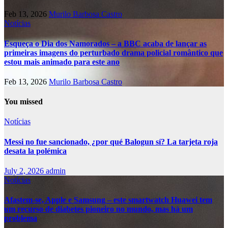
Feb 13, 2026
Murilo Barbosa Castro
Notícias
Esqueça o Dia dos Namorados – a BBC acaba de lançar as
primeiras imagens do perturbado drama policial romântico que
estou mais animado para este ano
Feb 13, 2026
Murilo Barbosa Castro
You missed
Notícias
Messi no fue sancionado, ¿por qué Balogun sí? La tarjeta roja
desata la polémica
July 2, 2026
admin
Notícias
Afastem-se, Apple e Samsung – este smartwatch Huawei tem
um recurso de diabetes pioneiro no mundo, mas há um
problema