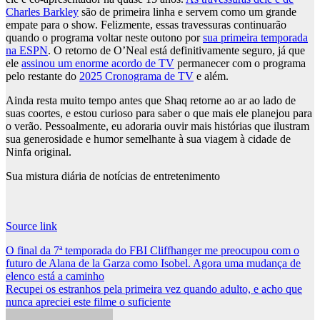
Charles Barkley
são de primeira linha e servem como um grande
empate para o show. Felizmente, essas travessuras continuarão
quando o programa voltar neste outono por
sua primeira temporada
na ESPN
. O retorno de O’Neal está definitivamente seguro, já que
ele
assinou um enorme acordo de TV
permanecer com o programa
pelo restante do
2025 Cronograma de TV
e além.
Ainda resta muito tempo antes que Shaq retorne ao ar ao lado de
suas coortes, e estou curioso para saber o que mais ele planejou para
o verão. Pessoalmente, eu adoraria ouvir mais histórias que ilustram
sua generosidade e humor semelhante à sua viagem à cidade de
Ninfa original.
Sua mistura diária de notícias de entretenimento
Source link
Post
O final da 7ª temporada do FBI Cliffhanger me preocupou com o
futuro de Alana de la Garza como Isobel. Agora uma mudança de
navigation
elenco está a caminho
Recupei os estranhos pela primeira vez quando adulto, e acho que
nunca apreciei este filme o suficiente