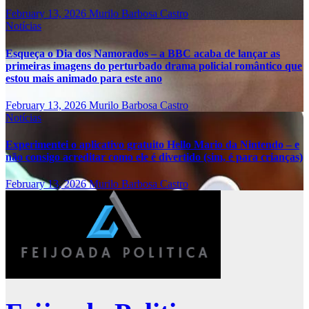
February 13, 2026
Murilo Barbosa Castro
Notícias
Esqueça o Dia dos Namorados – a BBC acaba de lançar as
primeiras imagens do perturbado drama policial romântico que
estou mais animado para este ano
February 13, 2026
Murilo Barbosa Castro
Notícias
Experimentei o aplicativo gratuito Hello Mario da Nintendo – e
não consigo acreditar como ele é divertido (sim, é para crianças)
February 13, 2026
Murilo Barbosa Castro