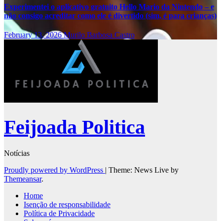
Experimentei o aplicativo gratuito Hello Mario da Nintendo – e
não consigo acreditar como ele é divertido (sim, é para crianças)
February 13, 2026
Murilo Barbosa Castro
Feijoada Politica
Notícias
Proudly powered by WordPress
|
Theme: News Live by
Themeansar
.
Home
Isenção de responsabilidade
Política de Privacidade