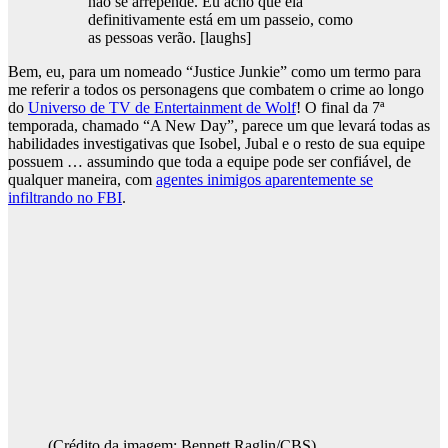
não se arrepende. Eu acho que ela
definitivamente está em um passeio, como
as pessoas verão. [laughs]
Bem, eu, para um nomeado “Justice Junkie” como um termo para
me referir a todos os personagens que combatem o crime ao longo
do
Universo de TV de Entertainment de Wolf
! O final da 7ª
temporada, chamado “A New Day”, parece um que levará todas as
habilidades investigativas que Isobel, Jubal e o resto de sua equipe
possuem … assumindo que toda a equipe pode ser confiável, de
qualquer maneira, com
agentes inimigos aparentemente se
infiltrando no FBI
.
(Crédito da imagem: Bennett Raglin/CBS)