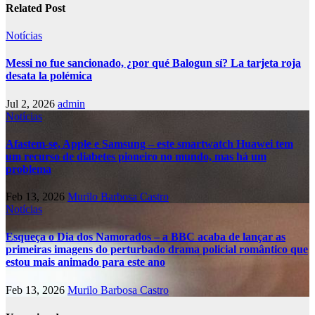
Related Post
Notícias
Messi no fue sancionado, ¿por qué Balogun sí? La tarjeta roja
desata la polémica
Jul 2, 2026
admin
Notícias
Afastem-se, Apple e Samsung – este smartwatch Huawei tem
um recurso de diabetes pioneiro no mundo, mas há um
problema
Feb 13, 2026
Murilo Barbosa Castro
Notícias
Esqueça o Dia dos Namorados – a BBC acaba de lançar as
primeiras imagens do perturbado drama policial romântico que
estou mais animado para este ano
Feb 13, 2026
Murilo Barbosa Castro