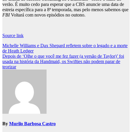
verão. É muito cedo para esperar que a CBS anuncie uma data de
estreia específica para a 8ª temporada, mas pelo menos sabemos que
FBI
Voltará com novos episódios no outono.
Source link
Post
Michelle Williams e Dax Shepard refletem sobre o legado e a morte
de Heath Ledger
navigation
Depois de ‘Olhe o que você me fez fazer (a versão de Taylor)’ foi
usada na história da Handmaid, os Swifties não podem parar de
teorizar
By
Murilo Barbosa Castro