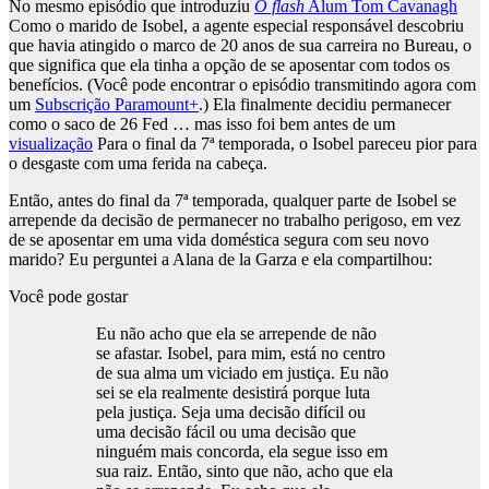
No mesmo episódio que introduziu
O flash
Alum Tom Cavanagh
Como o marido de Isobel, a agente especial responsável descobriu
que havia atingido o marco de 20 anos de sua carreira no Bureau, o
que significa que ela tinha a opção de se aposentar com todos os
benefícios. (Você pode encontrar o episódio transmitindo agora com
um
Subscrição Paramount+
.) Ela finalmente decidiu permanecer
como o saco de 26 Fed … mas isso foi bem antes de um
visualização
Para o final da 7ª temporada, o Isobel pareceu pior para
o desgaste com uma ferida na cabeça.
Então, antes do final da 7ª temporada, qualquer parte de Isobel se
arrepende da decisão de permanecer no trabalho perigoso, em vez
de se aposentar em uma vida doméstica segura com seu novo
marido? Eu perguntei a Alana de la Garza e ela compartilhou:
Você pode gostar
Eu não acho que ela se arrepende de não
se afastar. Isobel, para mim, está no centro
de sua alma um viciado em justiça. Eu não
sei se ela realmente desistirá porque luta
pela justiça. Seja uma decisão difícil ou
uma decisão fácil ou uma decisão que
ninguém mais concorda, ela segue isso em
sua raiz. Então, sinto que não, acho que ela