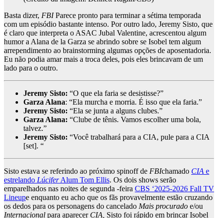
Basta dizer,
FBI
Parece pronto para terminar a sétima temporada
com um episódio bastante intenso. Por outro lado, Jeremy Sisto, que
é claro que interpreta o ASAC Jubal Valentine, acrescentou algum
humor a Alana de la Garza se abrindo sobre se Isobel tem algum
arrependimento ao brainstorming algumas opções de aposentadoria.
Eu não podia amar mais a troca deles, pois eles brincavam de um
lado para o outro.
Jeremy Sisto:
“O que ela faria se desistisse?”
Garza Alana
: “Ela murcha e morria. É isso que ela faria.”
Jeremy Sisto:
“Ela se junta a alguns clubes.”
Garza Alana:
“Clube de tênis. Vamos escolher uma bola,
talvez.”
Jeremy Sisto:
“Você trabalhará para a CIA, pule para a CIA
[set]. “
Sisto estava se referindo ao próximo spinoff de
FBI
chamado
CIA
e
estrelando
Lúcifer
Alum Tom Ellis
. Os dois shows serão
emparelhados nas noites de segunda -feira
CBS ‘2025-2026 Fall TV
Lineup
e enquanto eu acho que os fãs provavelmente estão cruzando
os dedos para os personagens do cancelado
Mais procurado
e/ou
Internacional
para aparecer
CIA,
Sisto foi rápido em brincar Isobel