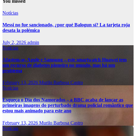
You missed
Notícias
Messi no fue sancionado, ¿por qué Balogun sí? La tarjeta roja
desata la polémica
July 2, 2026
admin
Notícias
Afastem-se, Apple e Samsung – este smartwatch Huawei tem
um recurso de diabetes pioneiro no mundo, mas há um
problema
February 13, 2026
Murilo Barbosa Castro
Notícias
Esqueça o Dia dos Namorados – a BBC acaba de lançar as
primeiras imagens do perturbado drama policial romântico que
estou mais animado para este ano
February 13, 2026
Murilo Barbosa Castro
Notícias