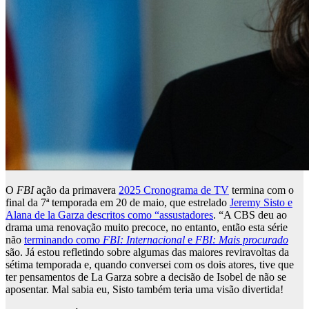
O
FBI
ação da primavera
2025 Cronograma de TV
termina com o
final da 7ª temporada em 20 de maio, que estrelado
Jeremy Sisto e
Alana de la Garza descritos como “assustadores
. “A CBS deu ao
drama uma renovação muito precoce, no entanto, então esta série
não
terminando como
FBI: Internacional
e
FBI: Mais procurado
são. Já estou refletindo sobre algumas das maiores reviravoltas da
sétima temporada e, quando conversei com os dois atores, tive que
ter pensamentos de La Garza sobre a decisão de Isobel de não se
aposentar. Mal sabia eu, Sisto também teria uma visão divertida!