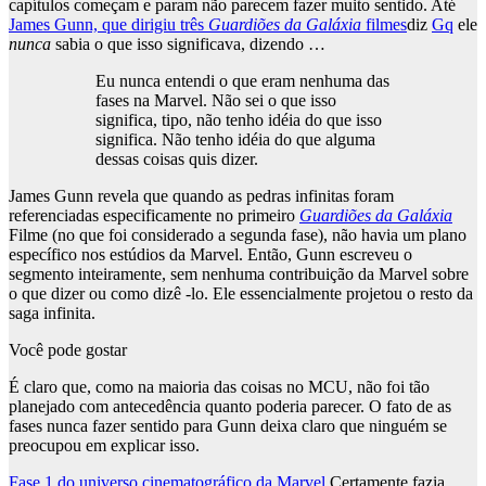
capítulos começam e param não parecem fazer muito sentido. Até
James Gunn, que dirigiu três
Guardiões da Galáxia
filmes
diz
Gq
ele
nunca
sabia o que isso significava, dizendo …
Eu nunca entendi o que eram nenhuma das
fases na Marvel. Não sei o que isso
significa, tipo, não tenho idéia do que isso
significa. Não tenho idéia do que alguma
dessas coisas quis dizer.
James Gunn revela que quando as pedras infinitas foram
referenciadas especificamente no primeiro
Guardiões da Galáxia
Filme (no que foi considerado a segunda fase), não havia um plano
específico nos estúdios da Marvel. Então, Gunn escreveu o
segmento inteiramente, sem nenhuma contribuição da Marvel sobre
o que dizer ou como dizê -lo. Ele essencialmente projetou o resto da
saga infinita.
Você pode gostar
É claro que, como na maioria das coisas no MCU, não foi tão
planejado com antecedência quanto poderia parecer. O fato de as
fases nunca fazer sentido para Gunn deixa claro que ninguém se
preocupou em explicar isso.
Fase 1 do universo cinematográfico da Marvel
Certamente fazia