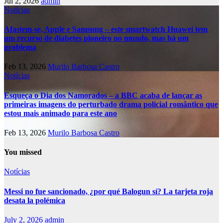
Jul 2, 2026
admin
Notícias
Afastem-se, Apple e Samsung – este smartwatch Huawei tem
um recurso de diabetes pioneiro no mundo, mas há um
problema
Feb 13, 2026
Murilo Barbosa Castro
Notícias
Esqueça o Dia dos Namorados – a BBC acaba de lançar as
primeiras imagens do perturbado drama policial romântico que
estou mais animado para este ano
Feb 13, 2026
Murilo Barbosa Castro
You missed
Notícias
Messi no fue sancionado, ¿por qué Balogun sí? La tarjeta roja
desata la polémica
July 2, 2026
admin