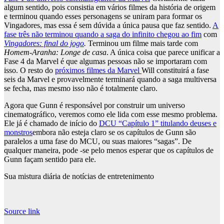
algum sentido, pois consistia em vários filmes da história de origem
e terminou quando esses personagens se uniram para formar os
Vingadores, mas essa é sem dúvida a única pausa que faz sentido.
A
fase três não terminou quando a saga do infinito chegou ao fim
com
Vingadores: final do jogo
.
Terminou um filme mais tarde com
Homem-Aranha: Longe de casa
. A única coisa que parece unificar a
Fase 4 da Marvel é que algumas pessoas não se importaram com
isso. O resto do
próximos filmes da Marvel
Will constituirá a fase
seis da Marvel e provavelmente terminará quando a saga multiversa
se fecha, mas mesmo isso não é totalmente claro.
Agora que Gunn é responsável por construir um universo
cinematográfico, veremos como ele lida com esse mesmo problema.
Ele já é chamado de início do
DCU “Capítulo 1” titulando deuses e
monstros
embora não esteja claro se os capítulos de Gunn são
paralelos a uma fase do MCU, ou suas maiores “sagas”. De
qualquer maneira, pode -se pelo menos esperar que os capítulos de
Gunn façam sentido para ele.
Sua mistura diária de notícias de entretenimento
Source link