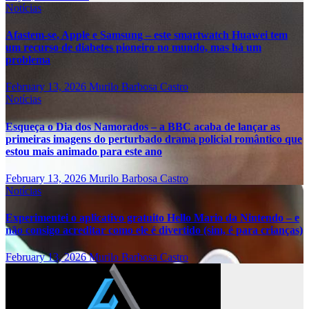
Notícias
Afastem-se, Apple e Samsung – este smartwatch Huawei tem
um recurso de diabetes pioneiro no mundo, mas há um
problema
February 13, 2026
Murilo Barbosa Castro
Notícias
Esqueça o Dia dos Namorados – a BBC acaba de lançar as
primeiras imagens do perturbado drama policial romântico que
estou mais animado para este ano
February 13, 2026
Murilo Barbosa Castro
Notícias
Experimentei o aplicativo gratuito Hello Mario da Nintendo – e
não consigo acreditar como ele é divertido (sim, é para crianças)
February 13, 2026
Murilo Barbosa Castro