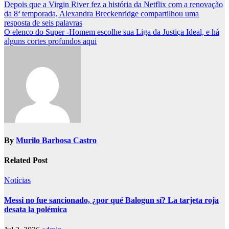
Post
Depois que a Virgin River fez a história da Netflix com a renovação
da 8ª temporada, Alexandra Breckenridge compartilhou uma
navigation
resposta de seis palavras
O elenco do Super -Homem escolhe sua Liga da Justiça Ideal, e há
alguns cortes profundos aqui
By
Murilo Barbosa Castro
Related Post
Notícias
Messi no fue sancionado, ¿por qué Balogun sí? La tarjeta roja
desata la polémica