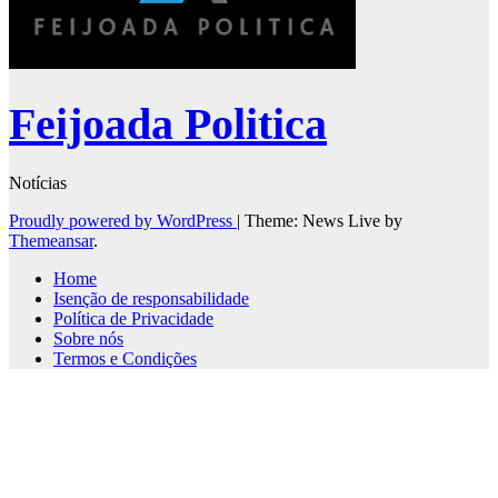
Feijoada Politica
Notícias
Proudly powered by WordPress
|
Theme: News Live by
Themeansar
.
Home
Isenção de responsabilidade
Política de Privacidade
Sobre nós
Termos e Condições