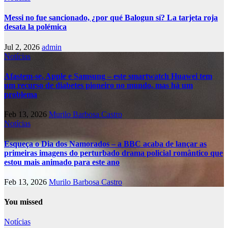
Messi no fue sancionado, ¿por qué Balogun sí? La tarjeta roja
desata la polémica
Jul 2, 2026
admin
Notícias
Afastem-se, Apple e Samsung – este smartwatch Huawei tem
um recurso de diabetes pioneiro no mundo, mas há um
problema
Feb 13, 2026
Murilo Barbosa Castro
Notícias
Esqueça o Dia dos Namorados – a BBC acaba de lançar as
primeiras imagens do perturbado drama policial romântico que
estou mais animado para este ano
Feb 13, 2026
Murilo Barbosa Castro
You missed
Notícias