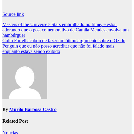
Source link
Post
Masters of the Universe’s Stars embrulhado no filme, e estou
adorando que o post comemorativo de Camila Mendes envolva um
navigation
hambúrguer
Colin Farrell acabou de fazer um ótimo argumento sobre o Oz do
Penguin que eu não posso acreditar que não foi falado mais
enquanto estava sendo exibido
By
Murilo Barbosa Castro
Related Post
Notícias