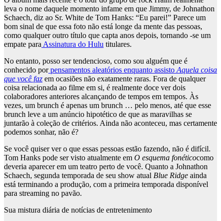
leva o nome daquele momento infame em que Jimmy, de Johnathon
Schaech, diz ao Sr. White de Tom Hanks: “Eu parei!” Parece um
bom sinal de que essa foto não está longe da mente das pessoas,
como qualquer outro título que capta anos depois, tornando -se um
empate para
Assinatura do Hulu
titulares.
No entanto, posso ser tendencioso, como sou alguém que é
conhecido por
pensamentos aleatórios enquanto assisto
Aquela coisa
que você faz
em ocasiões não exatamente raras. Fora de qualquer
coisa relacionada ao filme em si, é realmente doce ver dois
colaboradores anteriores alcançando de tempos em tempos. Às
vezes, um brunch é apenas um brunch … pelo menos, até que esse
brunch leve a um anúncio hipotético de que as maravilhas se
juntarão à coleção de critérios. Ainda não aconteceu, mas certamente
podemos sonhar, não é?
Se você quiser ver o que essas pessoas estão fazendo, não é difícil.
Tom Hanks pode ser visto atualmente em
O esquema fonético
como
deveria aparecer em um teatro perto de você. Quanto a Johnathon
Schaech, segunda temporada de seu show atual
Blue Ridge
ainda
está terminando a produção, com a primeira temporada disponível
para streaming no pavão.
Sua mistura diária de notícias de entretenimento