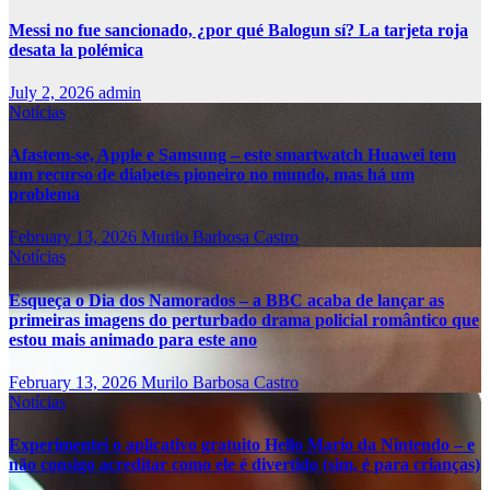
Messi no fue sancionado, ¿por qué Balogun sí? La tarjeta roja
desata la polémica
July 2, 2026
admin
Notícias
Afastem-se, Apple e Samsung – este smartwatch Huawei tem
um recurso de diabetes pioneiro no mundo, mas há um
problema
February 13, 2026
Murilo Barbosa Castro
Notícias
Esqueça o Dia dos Namorados – a BBC acaba de lançar as
primeiras imagens do perturbado drama policial romântico que
estou mais animado para este ano
February 13, 2026
Murilo Barbosa Castro
Notícias
Experimentei o aplicativo gratuito Hello Mario da Nintendo – e
não consigo acreditar como ele é divertido (sim, é para crianças)