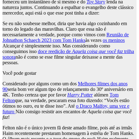
forneceu um instantâneo de si mesmo e do
Toy Story
lenda na
natureza juntos. Continuando a espalhar o evangelho deste clássico
merecedor, aqui está o que esse post tinha a dizer:
Se eu não soubesse melhor, diria que havia algo cozinhando em
torno do legado das maravilhas. Claro que essa não é
necessariamente a verdade, porque como vimos com
Reunião de
Johnathon Schaech 2023 com Tom Hanks
às vezes
os meninos
Alcançar é simplesmente isso. Mas considerando como
conseguimos isso
doce reedição de
Aquela coisa que você faz
trilha
sonora
não é como se esse filme singular deixasse a mente das
pessoas.
Você pode gostar
Considerado por alguns como um dos
Melhores filmes dos anos
90
seria bom ver algum tipo de relançamento do 30º aniversário em
4K. Tenho certeza que por favor
Harry Potter
alúmen
Tom
Felton
que, na verdade, pescaram essa foto dizendo: “Vocês estão
ótimos no ouro, eu te disse isso”. Até
o Draco Malfoy, uma vez e
futuro
Não consigo resistir aos encantos de
Aquela coisa que você
faz
!
Felton não é o único jovem fã deste amado filme, pois até as irmãs
Haim recentemente prestaram homenagem à estréia de Tom Hanks.
O álbum mais recente e o tour do grupo de rock Haim realmente