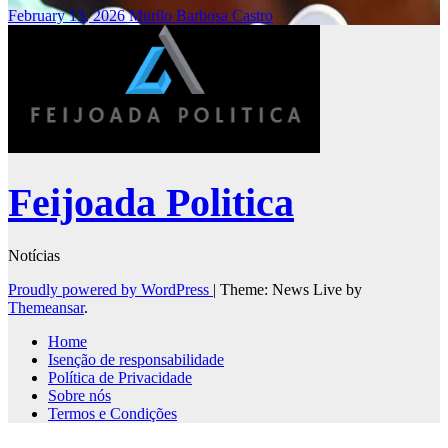
February 13, 2026
Murilo Barbosa Castro
Feijoada Politica
Notícias
Proudly powered by WordPress
|
Theme: News Live by
Themeansar
.
Home
Isenção de responsabilidade
Política de Privacidade
Sobre nós
Termos e Condições