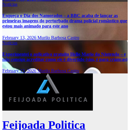
Notícias
Esqueça o Dia dos Namorados – a BBC acaba de lançar as
primeiras imagens do perturbado drama policial romântico que
estou mais animado para este ano
February 13, 2026
Murilo Barbosa Castro
Notícias
Experimentei o aplicativo gratuito Hello Mario da Nintendo – e
não consigo acreditar como ele é divertido (sim, é para crianças)
February 13, 2026
Murilo Barbosa Castro
Feijoada Politica