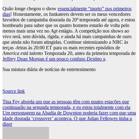
Quão longe chegou o show
essencialmente “morto” nos primeiros
dias
! Honestamente, os funkateers devem ser os meus vencedores
favoritos de campainha dourada da 20ª temporada até agora, e estou
bombeado para saber que os quatro homens estarão de volta pelo
menos mais uma vez no
Agt
estágio. A competição nos shows ao
vivo será, sem dúvida, rígida, e ainda há mais campainhas de ouro
que ainda não foram atingidas. Continue sintonizando a NBC às
terças -feiras às 20:00 ET para os mais recentes episódios de
America está talento
Temporada 20, antes da primeira temporada de
Jeffrey Dean Morgan é um pouco confuso
Destino x
.
Sua mistura diária de notícias de entretenimento
Source link
Post
Tina Fey aborda um que as pessoas têm com quatro estações que
continuarão na segunda temporada, e eu estou totalmente com ela
navigation
Um personagem na Abadia de Downton poderia fazer com que uma
idade dourada ‘crossover’ aconteça. O que Julian Fellowes tinha a
dizer