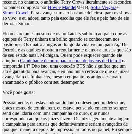
recente, no entanto, o anfitrião Terry Crews literalmente se escondeu
no painel composto por
Howie Mandel
Mel B,
Sofia Vergara
e
Simon Cowell
Para avançar um ato bastante delicioso para os shows
ao vivo, e eu adorei tanto pela escolha que ele fez e pelo fato de ele
derrotar Simon.
Ficou claro antes mesmo de os funkateers subirem ao palco que as
equipes de Terry tinham um brilho quando se conheceram nos
bastidores. Os quatro amigos ao longo da vida vieram para
Agt
De
Detroit, e as equipes mostram regularmente o amor a artistas que são
de seu estado natal, Michigan. Quem pode esquecer quando ele
atingiu o
Caminhante de ouro para o coral de jovens de Detroit
na
temporada 14? Dito isto, uma conexão BTS não significa que um
ato é garantido para avançar, e eu não tinha certeza de que os juízes
avançariam os funkateers, mesmo enquanto os amigos estavam
encantando o público com seu desempenho.
Você pode gostar
Pessoalmente, eu estava adorando tanto o desempenho deles que,
antes mesmo de terminarem, eu estava pensando em como sempre
senti que lidaria com uma campainha de ouro, que nunca
correspondeu ao que os juízes fazem. Os juízes geralmente atingem
a campainha para artistas que definitivamente seriam avançados de
qualquer maneira depois de impressionar todos no painel; Eu sempre