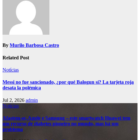
By
Murilo Barbosa Castro
Related Post
Notícias
Messi no fue sancionado, ¿por qué Balogun sí? La tarjeta roja
desata la polémica
Jul 2, 2026
admin
Notícias
Afastem-se, Apple e Samsung – este smartwatch Huawei tem
um recurso de diabetes pioneiro no mundo, mas há um
problema