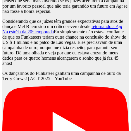
pensei que seria mais divertido se os juízes acertarem a campainha
por um favorito pessoal que não teria garantido um futuro em
Agt
se
não fosse a honra especial.
Considerando que os juízes têm grandes expectativas para atos de
dança e Mel B tem sido um crítico severo desde
retornando a
Agt
Na estréia da 20ª temporada
Eu simplesmente não estava confiante
de que os Funkateers teriam outra chance na conclusão do show de
US $ 1 milhão e no palco de Las Vegas. Eles precisavam de uma
campainha de ouro, no que me dizia respeito, para garantir seu
futuro. Dê uma olhada e veja por que eu estava cruzando meus
dedos para os quatro homens alcançarem o sonho que já faz 45
anos!
Os dançarinos do Funkateer ganham uma campainha de ouro da
Terry Crews! | AGT 2025 – YouTube