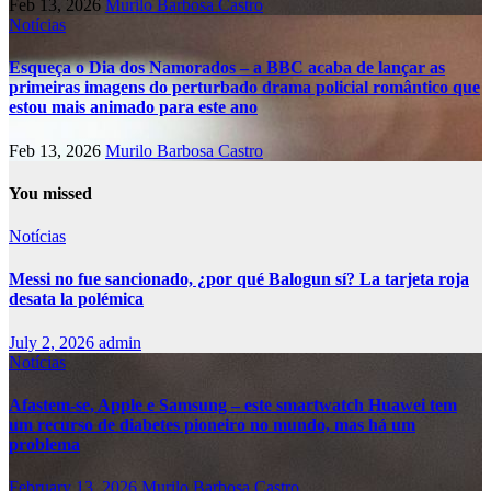
Feb 13, 2026
Murilo Barbosa Castro
Notícias
Esqueça o Dia dos Namorados – a BBC acaba de lançar as
primeiras imagens do perturbado drama policial romântico que
estou mais animado para este ano
Feb 13, 2026
Murilo Barbosa Castro
You missed
Notícias
Messi no fue sancionado, ¿por qué Balogun sí? La tarjeta roja
desata la polémica
July 2, 2026
admin
Notícias
Afastem-se, Apple e Samsung – este smartwatch Huawei tem
um recurso de diabetes pioneiro no mundo, mas há um
problema
February 13, 2026
Murilo Barbosa Castro