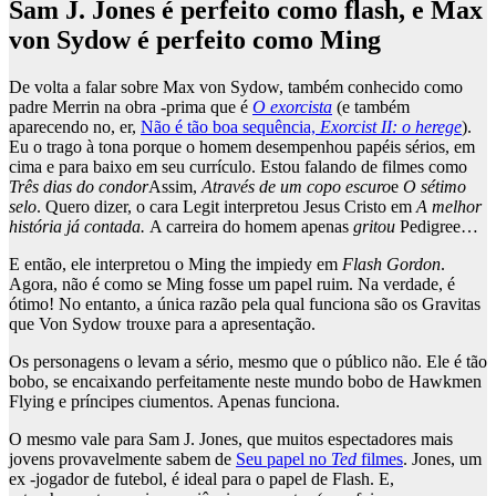
Sam J. Jones é perfeito como flash, e Max
von Sydow é perfeito como Ming
De volta a falar sobre Max von Sydow, também conhecido como
padre Merrin na obra -prima que é
O exorcista
(e também
aparecendo no, er,
Não é tão boa sequência,
Exorcist II: o herege
).
Eu o trago à tona porque o homem desempenhou papéis sérios, em
cima e para baixo em seu currículo. Estou falando de filmes como
Três dias do condor
Assim,
Através de um copo escuro
e
O sétimo
selo
. Quero dizer, o cara Legit interpretou Jesus Cristo em
A melhor
história já contada.
A carreira do homem apenas
gritou
Pedigree…
E então, ele interpretou o Ming the impiedy em
Flash Gordon
.
Agora, não é como se Ming fosse um papel ruim. Na verdade, é
ótimo! No entanto, a única razão pela qual funciona são os Gravitas
que Von Sydow trouxe para a apresentação.
Os personagens o levam a sério, mesmo que o público não. Ele é tão
bobo, se encaixando perfeitamente neste mundo bobo de Hawkmen
Flying e príncipes ciumentos. Apenas funciona.
O mesmo vale para Sam J. Jones, que muitos espectadores mais
jovens provavelmente sabem de
Seu papel no
Ted
filmes
. Jones, um
ex -jogador de futebol, é ideal para o papel de Flash. E,