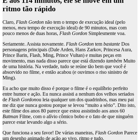
E aos 114 minutos, ele se move em um
ritmo tão rápido
Claro,
Flash Gordon
não tem o tempo de execução ideal (pelo
menos,
meu
tempo de execução ideal) de 90 minutos, mas com
pouco menos de duas horas,
Flash Gordon
Simplesmente voa.
Seriamente. Assista novamente.
Flash Gordon
tem
bastante
Dos
personagens principais (Dale Arden, Hans Zarkov, Princesa Aura,
Prince Barin, Flash, Ming, Prince Vultan) e muitas peças em
movimento, mas nada disso parece que está dizendo
também
Muito
de uma história. Na verdade, tudo se reúne tão bem que você é
absorvido no filme, e então acabou (e ouvimos o riso sinistro de
Ming).
Eu acho que muito disso é porque o filme é o equilíbrio perfeito
entre humor e ação. Eu nunca assisti a nenhum dos velhos seriados
de
Flash Gordon
ou leia qualquer um dos quadrinhos, mas meu pai
me diz que nunca gostou porque se levou “muito a sério”. Dito isto,
este filme dos anos 80 parece que estou assistindo aos anos 60
Batman
Filme, com o alívio cômico bobo e o fato de que ninguém
parece estar levando algo a sério.
Que funciona a seu favor! De várias maneiras,
Flash Gordon
Parece
um desenho animado de ação ao vivo, ritmo e tudo.