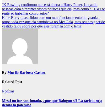
Post
JK Rowling confirmou que está aberta a Harry Potter, lançando
pessoas com diferentes visões políticas que ela, mas como a HBO se
navigation
sente ao trabalhar com o autor?
Halle Berry quase lidou com um mau funcionamento do guarda -
roupa toda vez que ela caminhava no Met Gala, mas seu designer de
vestido falou sobre por que eles foram lá com o tema
By
Murilo Barbosa Castro
Related Post
Notícias
Messi no fue sancionado, ¿por qué Balogun sí? La tarjeta roja
desata la polémica