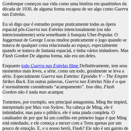
Gordon
que começou sua vida como uma história em quadrinhos da
década de 1930, de alguma forma escapou de ser algo como
Guerra
nas Estrelas
.
Eu só digo que é estranho porque praticamente todas as ópera
espacial pós-
Guerra nas Estrelas
intencionalmente (ou não
intencionalmente) seria semelhante à franquia Uber-Popular. O
Juggernaut de George Lucas mudou praticamente o jogo quando se
tratava de qualquer coisa relacionada ao espaço, especialmente
quando se tratava de fantasia espacial, e tinha vários imitadores. Mas
Flash Gordon
De alguma forma, não era um deles.
Enquanto
todo
Guerra nas Estrelas
filme
Definitivamente, tem seus
momentos mais leves, a série, como um todo, geralmente se leva a
sério. Especialmente
Guerra nas Estrelas: Episódio V – The Empire
Strikes Back
. Em outras palavras,
Guerra nas Estrelas
Não é o que
é normalmente considerado “acampamento”. Isso dito,
Flash
Gordon
não é nada
mas
acampar.
Tomemos, por exemplo, seu principal antagonista, Ming the impied,
interpretado por Max von Sydow. Na cabeça de Ming, ele é
intimidador, mas para o público, ele é uma piada completa. O
catalisador de por que há um conflito em primeiro lugar é que Ming
está entediado, e ele começa a mexer com a Terra apenas por um
pouco de emoção. E, e o nosso herói, Flash? Ele não é um garoto de