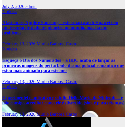
July 2, 2026
admin
Notícias
Afastem-se, Apple e Samsung – este smartwatch Huawei tem
um recurso de diabetes pioneiro no mundo, mas há um
problema
February 13, 2026
Murilo Barbosa Castro
Notícias
Esqueça o Dia dos Namorados – a BBC acaba de lançar as
primeiras imagens do perturbado drama policial romântico que
estou mais animado para este ano
February 13, 2026
Murilo Barbosa Castro
Notícias
Experimentei o aplicativo gratuito Hello Mario da Nintendo – e
não consigo acreditar como ele é divertido (sim, é para crianças)
February 13, 2026
Murilo Barbosa Castro