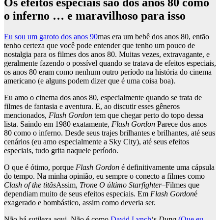
Os efeitos especiais são dos anos 80 como
o inferno … e maravilhoso para isso
Eu sou um garoto dos anos 90
mas era um bebê dos anos 80, então
tenho certeza que você pode entender que tenho um pouco de
nostalgia para os filmes dos anos 80. Muitas vezes, extravagante, e
geralmente fazendo o possível quando se tratava de efeitos especiais,
os anos 80 eram como nenhum outro período na história do cinema
americano (e alguns podem dizer que é uma coisa boa).
Eu amo o cinema dos anos 80, especialmente quando se trata de
filmes de fantasia e aventura. E, ao discutir esses gêneros
mencionados,
Flash Gordon
tem que chegar perto do topo dessa
lista. Saindo em 1980 exatamente,
Flash Gordon
Parece dos anos
80 como o inferno. Desde seus trajes brilhantes e brilhantes, até seus
cenários (eu amo especialmente a Sky City), até seus efeitos
especiais, tudo grita naquele período.
O que é ótimo, porque
Flash Gordon
é definitivamente uma cápsula
do tempo. Na minha opinião, eu sempre o conecto a filmes como
Clash of the titãs
Assim,
Tron
e
O último Starfighter
–Filmes que
dependiam muito de seus efeitos especiais. Em
Flash Gordon
é
exagerado e bombástico, assim como deveria ser.
Não há sutileza aqui. Não é como
David Lynch
‘s
Duna
(Que eu