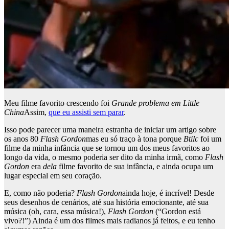
Meu filme favorito crescendo foi
Grande problema em Little
China
Assim,
que eu assisti sem parar
.
Isso pode parecer uma maneira estranha de iniciar um artigo sobre
os anos 80
Flash Gordon
mas eu só traço à tona porque
Btilc
foi um
filme da minha infância que se tornou um dos meus favoritos ao
longo da vida, o mesmo poderia ser dito da minha irmã, como
Flash
Gordon
era
dela
filme favorito de sua infância, e ainda ocupa um
lugar especial em seu coração.
E, como não poderia?
Flash Gordon
ainda hoje, é incrível! Desde
seus desenhos de cenários, até sua história emocionante, até sua
música (oh, cara, essa música!),
Flash Gordon
(“Gordon está
vivo?!”) Ainda é um dos filmes mais radianos já feitos, e eu tenho