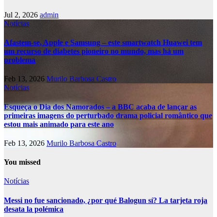
Jul 2, 2026
admin
Notícias
Afastem-se, Apple e Samsung – este smartwatch Huawei tem
um recurso de diabetes pioneiro no mundo, mas há um
problema
Feb 13, 2026
Murilo Barbosa Castro
Notícias
Esqueça o Dia dos Namorados – a BBC acaba de lançar as
primeiras imagens do perturbado drama policial romântico que
estou mais animado para este ano
Feb 13, 2026
Murilo Barbosa Castro
You missed
Notícias
Messi no fue sancionado, ¿por qué Balogun sí? La tarjeta roja
desata la polémica