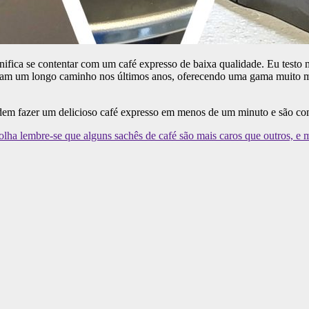
fica se contentar com um café expresso de baixa qualidade. Eu testo m
am um longo caminho nos últimos anos, oferecendo uma gama muito mai
s podem fazer um delicioso café expresso em menos de um minuto e são 
olha lembre-se que alguns sachês de café são mais caros que outros, e