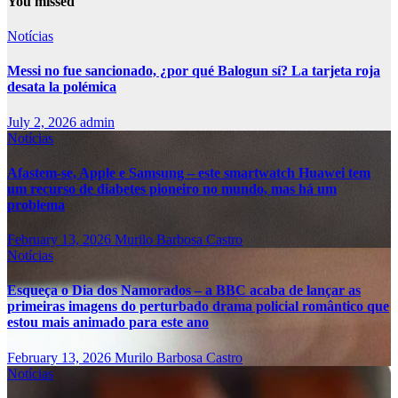
You missed
Notícias
Messi no fue sancionado, ¿por qué Balogun sí? La tarjeta roja
desata la polémica
July 2, 2026
admin
Notícias
Afastem-se, Apple e Samsung – este smartwatch Huawei tem
um recurso de diabetes pioneiro no mundo, mas há um
problema
February 13, 2026
Murilo Barbosa Castro
Notícias
Esqueça o Dia dos Namorados – a BBC acaba de lançar as
primeiras imagens do perturbado drama policial romântico que
estou mais animado para este ano
February 13, 2026
Murilo Barbosa Castro
Notícias