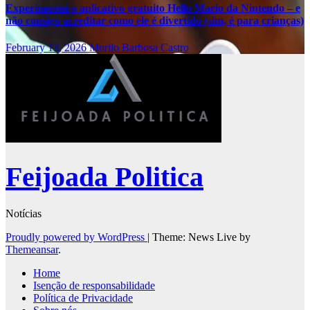
Experimentei o aplicativo gratuito Hello Mario da Nintendo – e
não consigo acreditar como ele é divertido (sim, é para crianças)
February 13, 2026
Murilo Barbosa Castro
Feijoada Politica
Notícias
Proudly powered by WordPress
|
Theme: News Live by
Themeansar
.
Home
Isenção de responsabilidade
Política de Privacidade