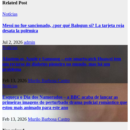
Related Post
Notícias
Messi no fue sancionado, ¿por qué Balogun sí? La tarjeta roja
desata la polémica
Jul 2, 2026
admin
Notícias
Afastem-se, Apple e Samsung – este smartwatch Huawei tem
um recurso de diabetes pioneiro no mundo, mas há um
problema
Feb 13, 2026
Murilo Barbosa Castro
Notícias
Esqueça o Dia dos Namorados – a BBC acaba de lançar as
primeiras imagens do perturbado drama policial romântico que
estou mais animado para este ano
Feb 13, 2026
Murilo Barbosa Castro