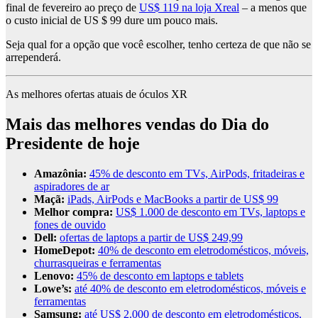
final de fevereiro ao preço de
US$ 119 na loja Xreal
– a menos que
o custo inicial de US $ 99 dure um pouco mais.
Seja qual for a opção que você escolher, tenho certeza de que não se
arrependerá.
As melhores ofertas atuais de óculos XR
Mais das melhores vendas do Dia do
Presidente de hoje
Amazônia:
45% de desconto em TVs, AirPods, fritadeiras e
aspiradores de ar
Maçã:
iPads, AirPods e MacBooks a partir de US$ 99
Melhor compra:
US$ 1.000 de desconto em TVs, laptops e
fones de ouvido
Dell:
ofertas de laptops a partir de US$ 249,99
HomeDepot:
40% de desconto em eletrodomésticos, móveis,
churrasqueiras e ferramentas
Lenovo:
45% de desconto em laptops e tablets
Lowe’s:
até 40% de desconto em eletrodomésticos, móveis e
ferramentas
Samsung:
até US$ 2.000 de desconto em eletrodomésticos,