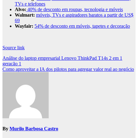
TVs e telefones
Alvo:
40% de desconto em roupas, tecnologia e móveis
Walmart:
móveis, TVs e aspiradores baratos a partir de US$
69
Wayfair:
54% de desconto em móveis, tapetes e decoração
Source link
Post
Análise do laptop empresarial Lenovo ThinkPad T14s 2 em 1
geração 1
navigation
Como aproveitar a IA dos pilotos para agregar valor real ao negócio
By
Murilo Barbosa Castro