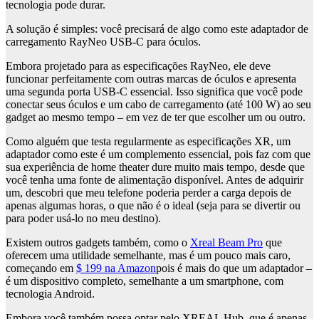
tecnologia pode durar.
A solução é simples: você precisará de algo como este adaptador de
carregamento RayNeo USB-C para óculos.
Embora projetado para as especificações RayNeo, ele deve
funcionar perfeitamente com outras marcas de óculos e apresenta
uma segunda porta USB-C essencial. Isso significa que você pode
conectar seus óculos e um cabo de carregamento (até 100 W) ao seu
gadget ao mesmo tempo – em vez de ter que escolher um ou outro.
Como alguém que testa regularmente as especificações XR, um
adaptador como este é um complemento essencial, pois faz com que
sua experiência de home theater dure muito mais tempo, desde que
você tenha uma fonte de alimentação disponível. Antes de adquirir
um, descobri que meu telefone poderia perder a carga depois de
apenas algumas horas, o que não é o ideal (seja para se divertir ou
para poder usá-lo no meu destino).
Existem outros gadgets também, como o
Xreal Beam Pro
que
oferecem uma utilidade semelhante, mas é um pouco mais caro,
começando em
$ 199 na Amazon
pois é mais do que um adaptador –
é um dispositivo completo, semelhante a um smartphone, com
tecnologia Android.
Embora você também possa optar pelo XREAL Hub, que é apenas