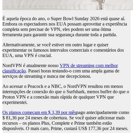
É aquela época do ano, o Super Bowl Sunday 2026 está quase aí.
Embora os espectadores nos EUA possam aproveitar a experiência
completa sem precisar de VPN, eles podem ser uma ótima
ferramenta para garantir sua segurança durante toda a partida.
Alternativamente, se você estiver em outro lugar e quiser
experimentar os famosos intervalos comerciais e comentários dos
EUA, uma VPN é crucial.
NordVPN é atualmente nosso
VPN de streaming com melhor
classificação
. Passei horas testando-o com uma ampla gama de
serviços de streaming e nunca me decepcionou.
Ao acessar o Peacock e a NBC, o NordVPN resultou em menos
interrupções de conexão do que o Surfshark, menos buffer do que o
Proton VPN e a conexão mais rápida de qualquer VPN que
experimentei.
Os planos começam em $ 3,39 por mês
pago antecipadamente como
$ 81,36 por 24 meses de cobertura. Se você quiser adicionar mais
recursos – os planos Plus, Complete e Prime também estão
disponíveis. O mais caro, Prime, custará US$ 177,36 por 24 meses.