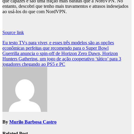
que capazes e são uma fração mais baratas que a NordVPN. No
entanto, descobri que tenho mais travamentos e atrasos indesejados
ao usá-los do que com NordVPN.
Source link
Post
Eu testo TVs para viver, e esses três modelos são as opções
econômicas perfeitas que recomendo para o Super Bowl
navigation
Guerrilla anuncia o spin-off de Horizon Zero Dawn, Horizon
Hunters Gathering, um jogo de ação cooperativo ‘tático’ para 3
jogadores chegando ao PS5 e PC
By
Murilo Barbosa Castro
Related Post