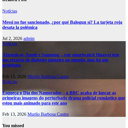
Notícias
Messi no fue sancionado, ¿por qué Balogun sí? La tarjeta roja
desata la polémica
Jul 2, 2026
admin
Notícias
Afastem-se, Apple e Samsung – este smartwatch Huawei tem
um recurso de diabetes pioneiro no mundo, mas há um
problema
Feb 13, 2026
Murilo Barbosa Castro
Notícias
Esqueça o Dia dos Namorados – a BBC acaba de lançar as
primeiras imagens do perturbado drama policial romântico que
estou mais animado para este ano
Feb 13, 2026
Murilo Barbosa Castro
You missed