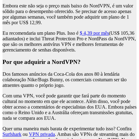
Embora este não seja o preço mais baixo do NordVPN, é um valor
sólido para o desempenho oferecido. Se precisar de acesso apenas
por algumas semanas, você também pode adquirir um plano de 1
mês por US$ 12,99.
Eu recomendaria um plano Plus. Isso é
$ 4,39 por mês
(US$ 105,36
adiantados) e inclui Threat Protection Pro e NordPass da NordVPN,
que são os melhores antivírus VPN e melhores ferramentas de
gerenciamento de senhas disponíveis.
Por que adquirir a NordVPN?
Dos famosos anúncios da Coca-Cola dos anos 80 à lendária
colaboração Nike/Bugs Bunny, os comerciais costumam ser tão
atraentes quanto o próprio jogo.
Com uma VPN, você pode garantir que fará parte do momento
cultural no momento em que ele acontece. Além disso, você pode
obter acesso a comentários de especialistas dos EUA. Embora países
como o Reino Unido e a Austrália ofereçam transmissões gratuitas,
nada se compara aos EUA.
Quer uma maneira mais barata de experimentar tudo isso? Confira
Surfshark
ou
VPN privada
. Ambas são VPNs de streaming mais do