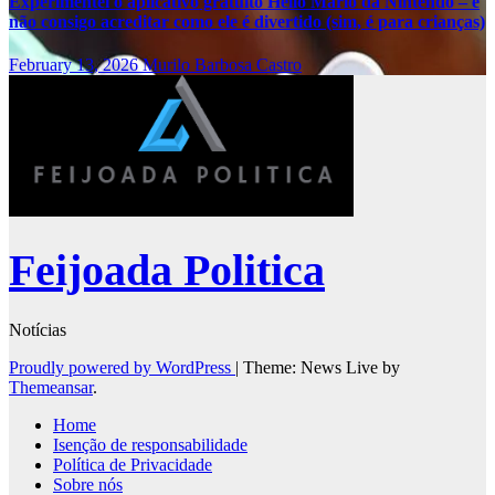
Experimentei o aplicativo gratuito Hello Mario da Nintendo – e
não consigo acreditar como ele é divertido (sim, é para crianças)
February 13, 2026
Murilo Barbosa Castro
Feijoada Politica
Notícias
Proudly powered by WordPress
|
Theme: News Live by
Themeansar
.
Home
Isenção de responsabilidade
Política de Privacidade
Sobre nós