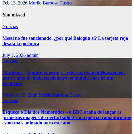
Feb 13, 2026
Murilo Barbosa Castro
You missed
Notícias
Messi no fue sancionado, ¿por qué Balogun sí? La tarjeta roja
desata la polémica
July 2, 2026
admin
Notícias
Afastem-se, Apple e Samsung – este smartwatch Huawei tem
um recurso de diabetes pioneiro no mundo, mas há um
problema
February 13, 2026
Murilo Barbosa Castro
Notícias
Esqueça o Dia dos Namorados – a BBC acaba de lançar as
primeiras imagens do perturbado drama policial romântico que
estou mais animado para este ano