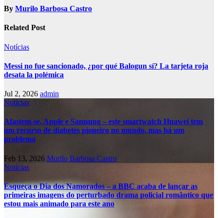
By
Murilo Barbosa Castro
Related Post
Notícias
Messi no fue sancionado, ¿por qué Balogun sí? La tarjeta roja
desata la polémica
Jul 2, 2026
admin
Notícias
Afastem-se, Apple e Samsung – este smartwatch Huawei tem
um recurso de diabetes pioneiro no mundo, mas há um
problema
Feb 13, 2026
Murilo Barbosa Castro
Notícias
Esqueça o Dia dos Namorados – a BBC acaba de lançar as
primeiras imagens do perturbado drama policial romântico que
estou mais animado para este ano