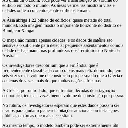
Ao diminuir o zoom, você pode ver a distribuição do volume do
edifício em todo o mundo. As áreas vermelhas mostram vilas e
cidades onde a concentração de edifícios é maior
A Ásia abriga 1,22 bilhão de edifícios, quase metade do total
mundial. Esta imagem mostra o imponente horizonte do distrito de
Bund, em Xangai
O mapa não mostra apenas cidades, e os dados de satélite são
sensíveis o suficiente para detectar pequenos assentamentos como a
cidade de Lajamanu, nas profundezas dos Territórios do Norte da
Austrália.
Os investigadores descobriram que a Finlândia, que é
frequentemente classificada como o país mais feliz do mundo, tem
seis vezes mais volume de construção por pessoa do que a Grécia e
centenas de vezes mais do que muitas nações africanas.
A Grécia, por outro lado, que enfrentou décadas de estagnação
económica, tem seis vezes menos volume de construção por pessoa.
No futuro, os investigadores esperam que estes dados possam ser
usados ​​para ajudar a planear habitações adicionais ou instalações
públicas em áreas que mais necessitam.
Ao mesmo tempo, o modelo também pode ser extremamente útil