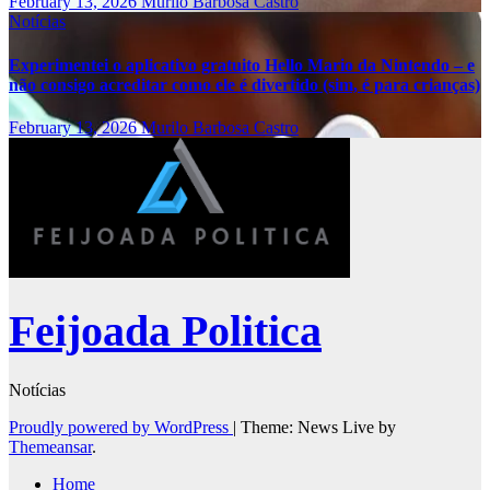
February 13, 2026
Murilo Barbosa Castro
Notícias
Experimentei o aplicativo gratuito Hello Mario da Nintendo – e
não consigo acreditar como ele é divertido (sim, é para crianças)
February 13, 2026
Murilo Barbosa Castro
Feijoada Politica
Notícias
Proudly powered by WordPress
|
Theme: News Live by
Themeansar
.
Home