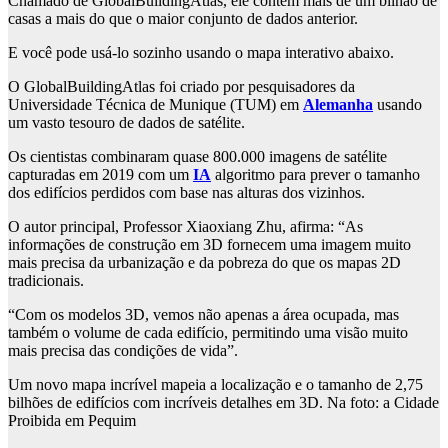
Chamado de GlobalBuildingAtlas, ele contém mais de um bilhão de
casas a mais do que o maior conjunto de dados anterior.
E você pode usá-lo sozinho usando o mapa interativo abaixo.
O GlobalBuildingAtlas foi criado por pesquisadores da
Universidade Técnica de Munique (TUM) em
Alemanha
usando
um vasto tesouro de dados de satélite.
Os cientistas combinaram quase 800.000 imagens de satélite
capturadas em 2019 com um
IA
algoritmo para prever o tamanho
dos edifícios perdidos com base nas alturas dos vizinhos.
O autor principal, Professor Xiaoxiang Zhu, afirma: “As
informações de construção em 3D fornecem uma imagem muito
mais precisa da urbanização e da pobreza do que os mapas 2D
tradicionais.
“Com os modelos 3D, vemos não apenas a área ocupada, mas
também o volume de cada edifício, permitindo uma visão muito
mais precisa das condições de vida”.
Um novo mapa incrível mapeia a localização e o tamanho de 2,75
bilhões de edifícios com incríveis detalhes em 3D. Na foto: a Cidade
Proibida em Pequim