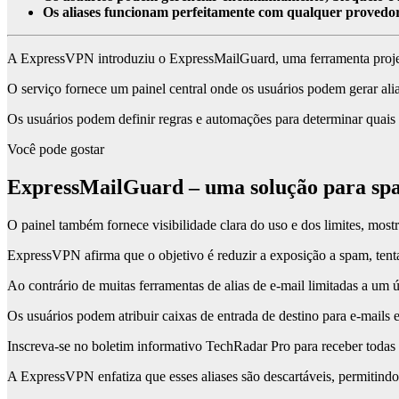
Os aliases funcionam perfeitamente com qualquer provedor 
A ExpressVPN introduziu o ExpressMailGuard, uma ferramenta projetad
O serviço fornece um painel central onde os usuários podem gerar alia
Os usuários podem definir regras e automações para determinar quais e
Você pode gostar
ExpressMailGuard – uma solução para spa
O painel também fornece visibilidade clara do uso e dos limites, mostr
ExpressVPN afirma que o objetivo é reduzir a exposição a spam, tentat
Ao contrário de muitas ferramentas de alias de e-mail limitadas a u
Os usuários podem atribuir caixas de entrada de destino para e-mails e
Inscreva-se no boletim informativo TechRadar Pro para receber todas as
A ExpressVPN enfatiza que esses aliases são descartáveis, permitind