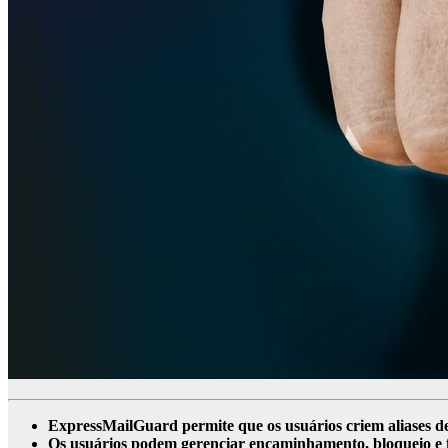
ExpressMailGuard permite que os usuários criem aliases de 
Os usuários podem gerenciar encaminhamento, bloqueio e f