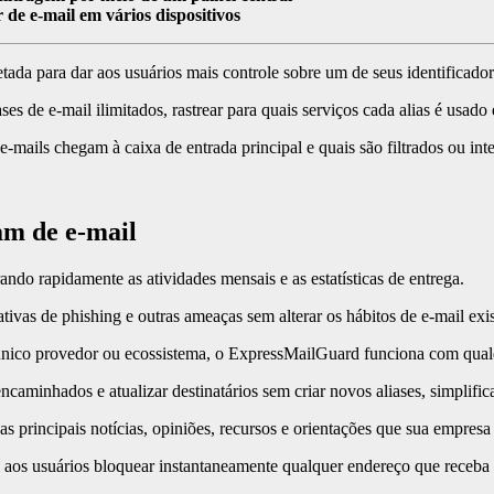
de e-mail em vários dispositivos
a para dar aos usuários mais controle sobre um de seus identificadores
ses de e-mail ilimitados, rastrear para quais serviços cada alias é us
-mails chegam à caixa de entrada principal e quais são filtrados ou in
m de e-mail
ando rapidamente as atividades mensais e as estatísticas de entrega.
ivas de phishing e outras ameaças sem alterar os hábitos de e-mail exis
m único provedor ou ecossistema, o ExpressMailGuard funciona com qua
ncaminhados e atualizar destinatários sem criar novos aliases, simplific
 principais notícias, opiniões, recursos e orientações que sua empresa 
o aos usuários bloquear instantaneamente qualquer endereço que receb