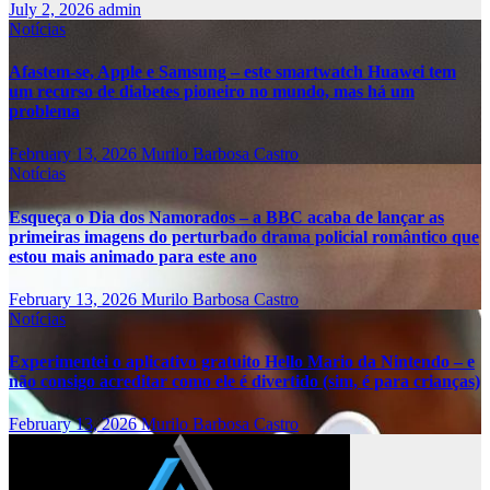
July 2, 2026
admin
Notícias
Afastem-se, Apple e Samsung – este smartwatch Huawei tem
um recurso de diabetes pioneiro no mundo, mas há um
problema
February 13, 2026
Murilo Barbosa Castro
Notícias
Esqueça o Dia dos Namorados – a BBC acaba de lançar as
primeiras imagens do perturbado drama policial romântico que
estou mais animado para este ano
February 13, 2026
Murilo Barbosa Castro
Notícias
Experimentei o aplicativo gratuito Hello Mario da Nintendo – e
não consigo acreditar como ele é divertido (sim, é para crianças)
February 13, 2026
Murilo Barbosa Castro