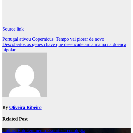
Source link
Post
Portugal ativou Copernicus⁩. Tempo vai piorar de novo
Descobertos os genes chave que desencadeiam a mania na doença
navigation
bipolar
By
Oliveira Ribeiro
Related Post
Cultura
Entretenimento
Esportes
Tecnologia