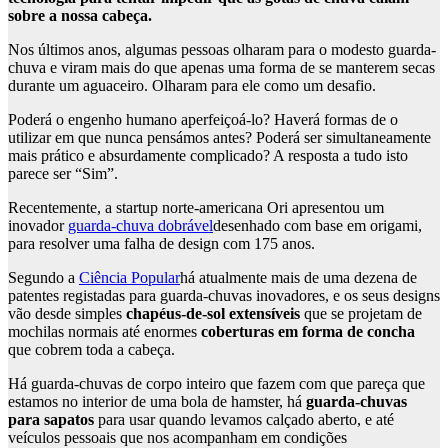
sobre a nossa cabeça.
Nos últimos anos, algumas pessoas olharam para o modesto guarda-
chuva e viram mais do que apenas uma forma de se manterem secas
durante um aguaceiro. Olharam para ele como um desafio.
Poderá o engenho humano aperfeiçoá-lo? Haverá formas de o
utilizar em que nunca pensámos antes? Poderá ser simultaneamente
mais prático e absurdamente complicado? A resposta a tudo isto
parece ser “Sim”.
Recentemente, a startup norte-americana Ori apresentou um
inovador
guarda-chuva dobrável
desenhado com base em origami,
para resolver uma falha de design com 175 anos.
Segundo a
Ciência Popular
há atualmente mais de uma dezena de
patentes registadas para guarda-chuvas inovadores, e os seus designs
vão desde simples
chapéus-de-sol extensíveis
que se projetam de
mochilas normais até enormes
coberturas em forma de concha
que cobrem toda a cabeça.
Há guarda-chuvas de corpo inteiro que fazem com que pareça que
estamos no interior de uma bola de hamster, há
guarda-chuvas
para sapatos
para usar quando levamos calçado aberto, e até
veículos pessoais que nos acompanham em condições