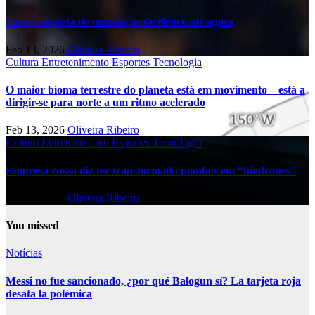
Lista completa de mudanças de elenco até agora
Feb 13, 2026
Oliveira Ribeiro
Cultura
Entretenimento
Esportes
Tecnologia
O maior bioma terrestre do planeta está em movimento – está a
dirigir-se para norte a um ritmo acelerado
Feb 13, 2026
Oliveira Ribeiro
Cultura
Entretenimento
Esportes
Tecnologia
Empresa russa diz ter transformado pombos em “biodrones”
Feb 13, 2026
Oliveira Ribeiro
You missed
Notícias
Messi no fue sancionado, ¿por qué Balogun sí? La tarjeta roja
desata la polémica