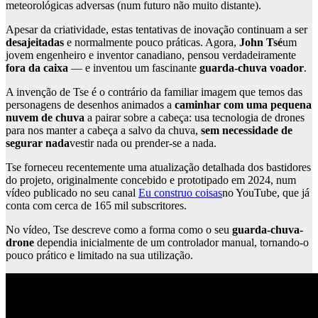
meteorológicas adversas (num futuro não muito distante).
Apesar da criatividade, estas tentativas de inovação continuam a ser
desajeitadas
e normalmente pouco práticas. Agora,
John Tsé
um
jovem engenheiro e inventor canadiano, pensou verdadeiramente
fora da caixa
— e inventou um fascinante
guarda-chuva voador
.
A invenção de Tse é o contrário da familiar imagem que temos das
personagens de desenhos animados a
caminhar com uma pequena
nuvem de chuva
a pairar sobre a cabeça: usa tecnologia de drones
para nos manter a cabeça a salvo da chuva,
sem necessidade de
segurar nada
vestir nada ou prender-se a nada.
Tse forneceu recentemente uma atualização detalhada dos bastidores
do projeto, originalmente concebido e prototipado em 2024, num
vídeo publicado no seu canal
Eu construo coisas
no YouTube, que já
conta com cerca de 165 mil subscritores.
No vídeo, Tse descreve como a forma como o seu
guarda-chuva-
drone
dependia inicialmente de um controlador manual, tornando-o
pouco prático e limitado na sua utilização.