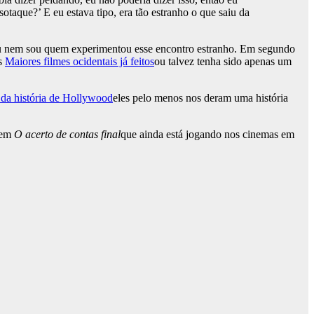
taque?’ E eu estava tipo, era tão estranho o que saiu da
e eu nem sou quem experimentou esse encontro estranho. Em segundo
os
Maiores filmes ocidentais já feitos
ou talvez tenha sido apenas um
 da história de Hollywood
eles pelo menos nos deram uma história
 em
O acerto de contas final
que ainda está jogando nos cinemas em