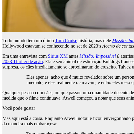
Todo mundo tem um ótimo
Tom Cruise
história, mas dele
Missão: Imp
Hollywood estavam se conhecendo no set de 2023’s
Acerto de conta
Em uma entrevista com
Sirius XM
antes
Missão: Impossível
8
aterris
2023 Thriller de ação
. Ela e seu animal de estimação Bulldogs france
surpresa, os cães imediatamente se aproximaram do cruzeiro. Talvez 
Eles apenas, acho que é muito revelador sobre um person
imediato, e eles realmente o amavam, e então eles meio q
Qualquer pessoa com cães, ou que passou uma quantidade decente de t
medida que o filme continuava, Atwell começou a notar que seus ani
Você pode gostar
Mas aqui está a coisa. Enquanto Atwell notou e ficou envergonhado po
da maneira mais embaraçosa:
Tom, completamente alheio, tão educado, nunca comentaria