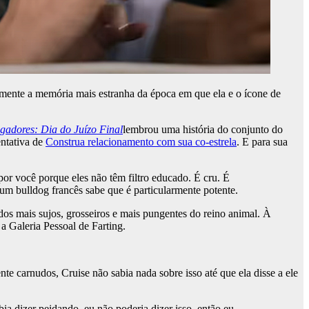
mente a memória mais estranha da época em que ela e o ícone de
gadores: Dia do Juízo Final
lembrou uma história do conjunto do
entativa de
Construa relacionamento com sua co-estrela
. E para sua
or você porque eles não têm filtro educado. É cru. É
um bulldog francês sabe que é particularmente potente.
os mais sujos, grosseiros e mais pungentes do reino animal. À
 Galeria Pessoal de Farting.
 carnudos, Cruise não sabia nada sobre isso até que ela disse a ele
ia dizer peidando, eu não poderia dizer isso, então eu