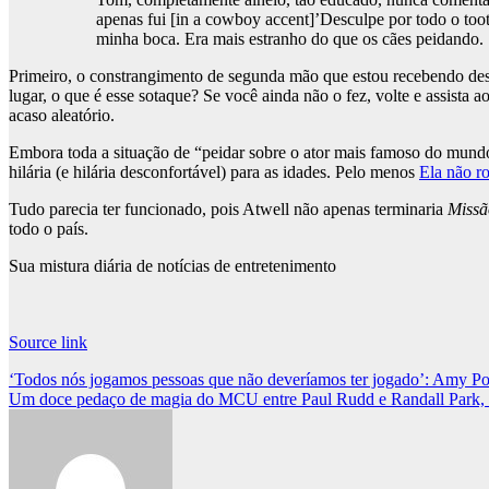
apenas fui [in a cowboy accent]’Desculpe por todo o toot
minha boca. Era mais estranho do que os cães peidando.
Primeiro, o constrangimento de segunda mão que estou recebendo dess
lugar, o que é esse sotaque? Se você ainda não o fez, volte e assista 
acaso aleatório.
Embora toda a situação de “peidar sobre o ator mais famoso do mundo
hilária (e hilária desconfortável) para as idades. Pelo menos
Ela não r
Tudo parecia ter funcionado, pois Atwell não apenas terminaria
Missã
todo o país.
Sua mistura diária de notícias de entretenimento
Source link
Post
‘Todos nós jogamos pessoas que não deveríamos ter jogado’: Amy Po
Um doce pedaço de magia do MCU entre Paul Rudd e Randall Park, eu
navigation