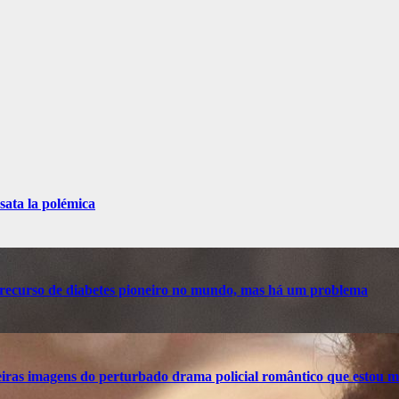
sata la polémica
recurso de diabetes pioneiro no mundo, mas há um problema
ras imagens do perturbado drama policial romântico que estou m