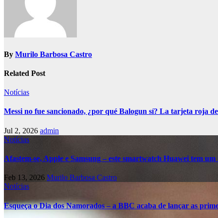
By
Murilo Barbosa Castro
Related Post
Notícias
Messi no fue sancionado, ¿por qué Balogun sí? La tarjeta roja de
Jul 2, 2026
admin
Notícias
Afastem-se, Apple e Samsung – este smartwatch Huawei tem um 
Feb 13, 2026
Murilo Barbosa Castro
Notícias
Esqueça o Dia dos Namorados – a BBC acaba de lançar as primei