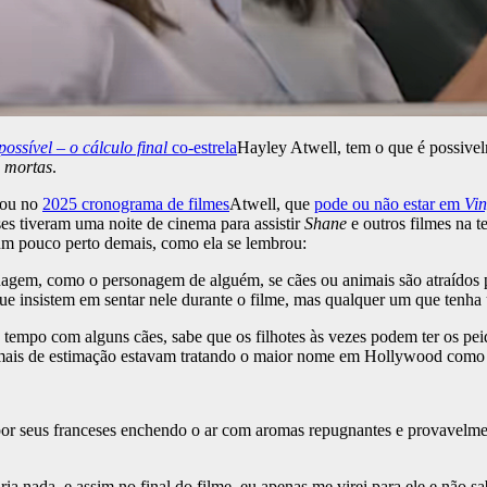
ossível – o cálculo final
co-estrela
Hayley Atwell, tem o que é possivel
s mortas
.
sou no
2025 cronograma de filmes
Atwell, que
pode ou não estar em
Vin
ses tiveram uma noite de cinema para assistir
Shane
e outros filmes na t
um pouco perto demais, como ela se lembrou:
agem, como o personagem de alguém, se cães ou animais são atraídos p
ue insistem em sentar nele durante o filme, mas qualquer um que tenha 
empo com alguns cães, sabe que os filhotes às vezes podem ter os peid
mais de estimação estavam tratando o maior nome em Hollywood como a
r seus franceses enchendo o ar com aromas repugnantes e provavelmente
 nada, e assim no final do filme, eu apenas me virei para ele e não sab