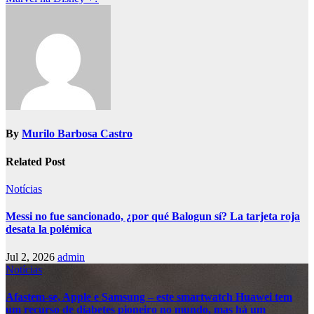
By
Murilo Barbosa Castro
Related Post
Notícias
Messi no fue sancionado, ¿por qué Balogun sí? La tarjeta roja
desata la polémica
Jul 2, 2026
admin
Notícias
Afastem-se, Apple e Samsung – este smartwatch Huawei tem
um recurso de diabetes pioneiro no mundo, mas há um