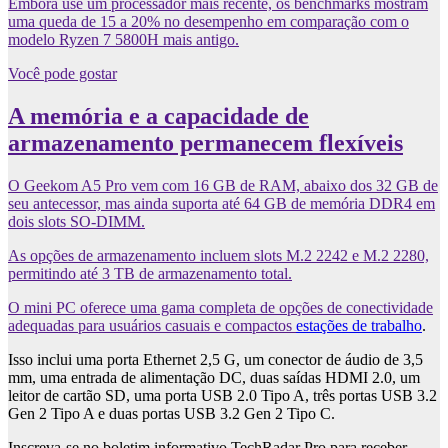
Embora use um processador mais recente, os benchmarks mostram
uma queda de 15 a 20% no desempenho em comparação com o
modelo Ryzen 7 5800H mais antigo.
Você pode gostar
A memória e a capacidade de
armazenamento permanecem flexíveis
O Geekom A5 Pro vem com 16 GB de RAM, abaixo dos 32 GB de
seu antecessor, mas ainda suporta até 64 GB de memória DDR4 em
dois slots SO-DIMM.
As opções de armazenamento incluem slots M.2 2242 e M.2 2280,
permitindo até 3 TB de armazenamento total.
O mini PC oferece uma gama completa de opções de conectividade
adequadas para usuários casuais e compactos
estações de trabalho
.
Isso inclui uma porta Ethernet 2,5 G, um conector de áudio de 3,5
mm, uma entrada de alimentação DC, duas saídas HDMI 2.0, um
leitor de cartão SD, uma porta USB 2.0 Tipo A, três portas USB 3.2
Gen 2 Tipo A e duas portas USB 3.2 Gen 2 Tipo C.
Inscreva-se no boletim informativo TechRadar Pro para receber