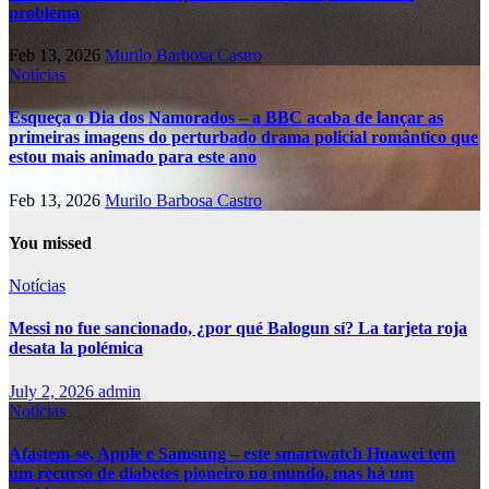
problema
Feb 13, 2026
Murilo Barbosa Castro
Notícias
Esqueça o Dia dos Namorados – a BBC acaba de lançar as
primeiras imagens do perturbado drama policial romântico que
estou mais animado para este ano
Feb 13, 2026
Murilo Barbosa Castro
You missed
Notícias
Messi no fue sancionado, ¿por qué Balogun sí? La tarjeta roja
desata la polémica
July 2, 2026
admin
Notícias
Afastem-se, Apple e Samsung – este smartwatch Huawei tem
um recurso de diabetes pioneiro no mundo, mas há um