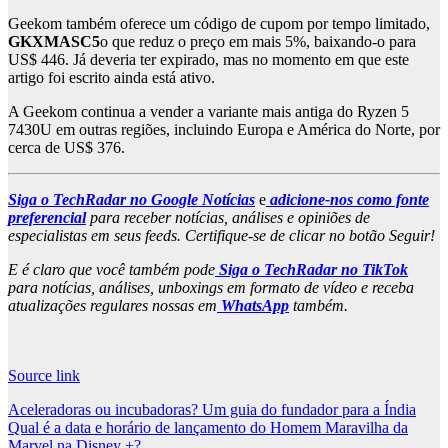
Geekom também oferece um código de cupom por tempo limitado,
GKXMASC5
o que reduz o preço em mais 5%, baixando-o para
US$ 446. Já deveria ter expirado, mas no momento em que este
artigo foi escrito ainda está ativo.
A Geekom continua a vender a variante mais antiga do Ryzen 5
7430U em outras regiões, incluindo Europa e América do Norte, por
cerca de US$ 376.
Siga o TechRadar no Google Notícias
e
adicione-nos como fonte
preferencial
para receber notícias, análises e opiniões de
especialistas em seus feeds. Certifique-se de clicar no botão Seguir!
E é claro que você também pode
Siga o TechRadar no TikTok
para notícias, análises, unboxings em formato de vídeo e receba
atualizações regulares nossas em
WhatsApp
também.
Source link
Post
Aceleradoras ou incubadoras? Um guia do fundador para a Índia
Qual é a data e horário de lançamento do Homem Maravilha da
navigation
Marvel na Disney +?