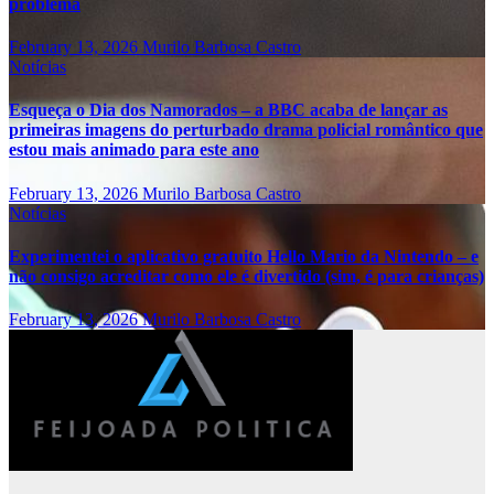
problema
February 13, 2026
Murilo Barbosa Castro
Notícias
Esqueça o Dia dos Namorados – a BBC acaba de lançar as
primeiras imagens do perturbado drama policial romântico que
estou mais animado para este ano
February 13, 2026
Murilo Barbosa Castro
Notícias
Experimentei o aplicativo gratuito Hello Mario da Nintendo – e
não consigo acreditar como ele é divertido (sim, é para crianças)
February 13, 2026
Murilo Barbosa Castro