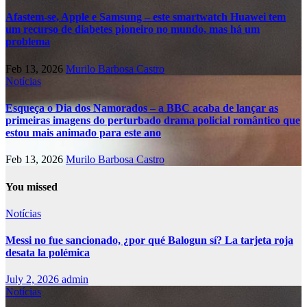
Afastem-se, Apple e Samsung – este smartwatch Huawei tem
um recurso de diabetes pioneiro no mundo, mas há um
problema
Feb 13, 2026
Murilo Barbosa Castro
Notícias
Esqueça o Dia dos Namorados – a BBC acaba de lançar as
primeiras imagens do perturbado drama policial romântico que
estou mais animado para este ano
Feb 13, 2026
Murilo Barbosa Castro
You missed
Notícias
Messi no fue sancionado, ¿por qué Balogun sí? La tarjeta roja
desata la polémica
July 2, 2026
admin
Notícias