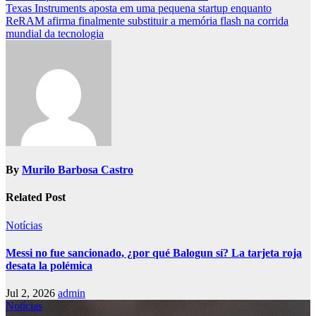
navigation
Texas Instruments aposta em uma pequena startup enquanto
ReRAM afirma finalmente substituir a memória flash na corrida
mundial da tecnologia
By
Murilo Barbosa Castro
Related Post
Notícias
Messi no fue sancionado, ¿por qué Balogun sí? La tarjeta roja
desata la polémica
Jul 2, 2026
admin
Notícias