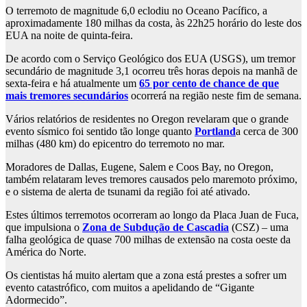
O terremoto de magnitude 6,0 eclodiu no Oceano Pacífico, a
aproximadamente 180 milhas da costa, às 22h25 horário do leste dos
EUA na noite de quinta-feira.
De acordo com o Serviço Geológico dos EUA (USGS), um tremor
secundário de magnitude 3,1 ocorreu três horas depois na manhã de
sexta-feira e há atualmente um
65 por cento de chance de que
mais tremores secundários
ocorrerá na região neste fim de semana.
Vários relatórios de residentes no Oregon revelaram que o grande
evento sísmico foi sentido tão longe quanto
Portland
a cerca de 300
milhas (480 km) do epicentro do terremoto no mar.
Moradores de Dallas, Eugene, Salem e Coos Bay, no Oregon,
também relataram leves tremores causados ​​pelo maremoto próximo,
e o sistema de alerta de tsunami da região foi até ativado.
Estes últimos terremotos ocorreram ao longo da Placa Juan de Fuca,
que impulsiona o
Zona de Subdução de Cascadia
(CSZ) – uma
falha geológica de quase 700 milhas de extensão na costa oeste da
América do Norte.
Os cientistas há muito alertam que a zona está prestes a sofrer um
evento catastrófico, com muitos a apelidando de “Gigante
Adormecido”.