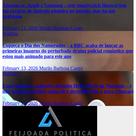
Afastem-se, Apple e Samsung – este smartwatch Huawei tem
um recurso de diabetes pioneiro no mundo, mas há um
problema
February 13, 2026
Murilo Barbosa Castro
Notícias
Esqueça o Dia dos Namorados – a BBC acaba de lançar as
primeiras imagens do perturbado drama policial romântico que
estou mais animado para este ano
February 13, 2026
Murilo Barbosa Castro
Notícias
Experimentei o aplicativo gratuito Hello Mario da Nintendo – e
não consigo acreditar como ele é divertido (sim, é para crianças)
February 13, 2026
Murilo Barbosa Castro