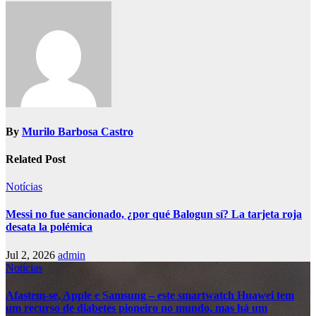
By
Murilo Barbosa Castro
Related Post
Notícias
Messi no fue sancionado, ¿por qué Balogun sí? La tarjeta roja
desata la polémica
Jul 2, 2026
admin
Notícias
Afastem-se, Apple e Samsung – este smartwatch Huawei tem
um recurso de diabetes pioneiro no mundo, mas há um