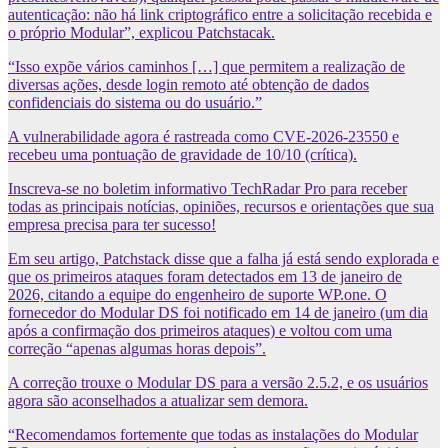
autenticação: não há link criptográfico entre a solicitação recebida e
o próprio Modular”, explicou Patchstacak.
“Isso expõe vários caminhos […] que permitem a realização de
diversas ações, desde login remoto até obtenção de dados
confidenciais do sistema ou do usuário.”
A vulnerabilidade agora é rastreada como CVE-2026-23550 e
recebeu uma pontuação de gravidade de 10/10 (crítica).
Inscreva-se no boletim informativo TechRadar Pro para receber
todas as principais notícias, opiniões, recursos e orientações que sua
empresa precisa para ter sucesso!
Em seu artigo, Patchstack disse que a falha já está sendo explorada e
que os primeiros ataques foram detectados em 13 de janeiro de
2026, citando a equipe do engenheiro de suporte WP.one. O
fornecedor do Modular DS foi notificado em 14 de janeiro (um dia
após a confirmação dos primeiros ataques) e voltou com uma
correção “apenas algumas horas depois”.
A correção trouxe o Modular DS para a versão 2.5.2, e os usuários
agora são aconselhados a atualizar sem demora.
“Recomendamos fortemente que todas as instalações do Modular