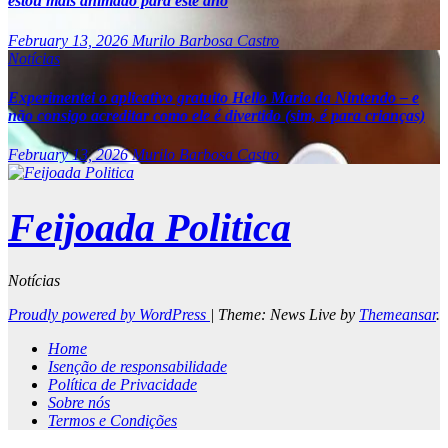
estou mais animado para este ano
February 13, 2026
Murilo Barbosa Castro
Notícias
Experimentei o aplicativo gratuito Hello Mario da Nintendo – e
não consigo acreditar como ele é divertido (sim, é para crianças)
February 13, 2026
Murilo Barbosa Castro
Feijoada Politica
Notícias
Proudly powered by WordPress
|
Theme: News Live by
Themeansar
.
Home
Isenção de responsabilidade
Política de Privacidade
Sobre nós
Termos e Condições