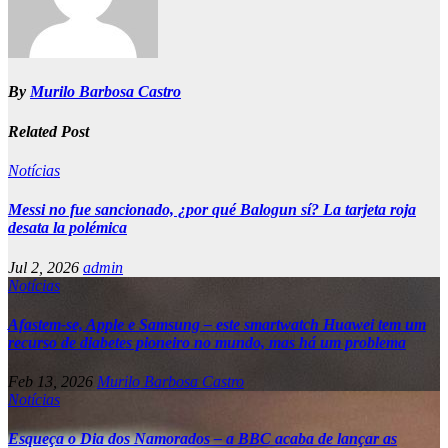
By
Murilo Barbosa Castro
Related Post
Notícias
Messi no fue sancionado, ¿por qué Balogun sí? La tarjeta roja
desata la polémica
Jul 2, 2026
admin
Notícias
Afastem-se, Apple e Samsung – este smartwatch Huawei tem um
recurso de diabetes pioneiro no mundo, mas há um problema
Feb 13, 2026
Murilo Barbosa Castro
Notícias
Esqueça o Dia dos Namorados – a BBC acaba de lançar as