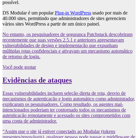
possível.
DS Modular é um popular
Plug-in WordPress
usado por mais de
40.000 sites, permitindo que administradores de sites gerenciem
vários sites WordPress a partir de um único painel.
No entanto, os pesquisadores de segurança Patchstack descobriram
recentemente que suas versões 2.5.1 e anteriores apresentavam
vulnerabilidades de design e implementação que expunham
múltiplas rotas confidenciais e ativavam um mecanismo automático
de retorno de login.
Você pode gostar
Evidências de ataques
Essas vulnerabilidades incluem seleção direta de rota, desvio de
mecanismos de autenticação e login automático como administrador,
explicaram os pesquisadores. Como resultado, os agentes mal-
intencionados poderiam ter contornado todos os mecanismos de
autenticação remotamente e acessado os sites comprometidos com
uma conta de administrador.
“Assim que o site já estiver conectado ao Modular (tokens
presentes/renováveis), qualquer pessoa pode passar o middleware de