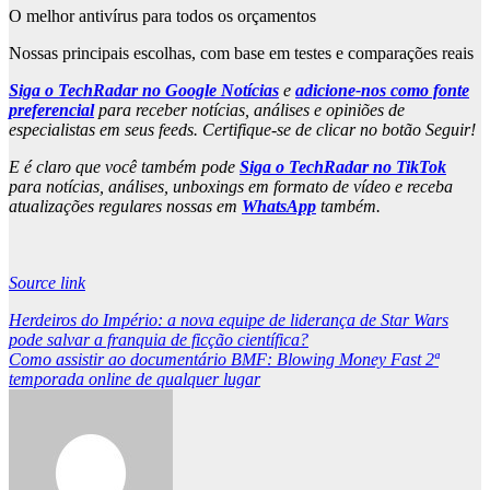
O melhor antivírus para todos os orçamentos
Nossas principais escolhas, com base em testes e comparações reais
Siga o TechRadar no Google Notícias
e
adicione-nos como fonte
preferencial
para receber notícias, análises e opiniões de
especialistas em seus feeds. Certifique-se de clicar no botão Seguir!
E é claro que você também pode
Siga o TechRadar no TikTok
para notícias, análises, unboxings em formato de vídeo e receba
atualizações regulares nossas em
WhatsApp
também.
Source link
Post
Herdeiros do Império: a nova equipe de liderança de Star Wars
pode salvar a franquia de ficção científica?
navigation
Como assistir ao documentário BMF: Blowing Money Fast 2ª
temporada online de qualquer lugar