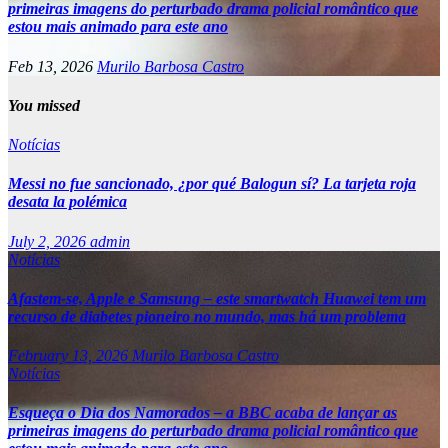
primeiras imagens do perturbado drama policial romântico que
estou mais animado para este ano
Feb 13, 2026
Murilo Barbosa Castro
You missed
Notícias
Messi no fue sancionado, ¿por qué Balogun sí? La tarjeta roja
desata la polémica
July 2, 2026
admin
Notícias
Afastem-se, Apple e Samsung – este smartwatch Huawei tem um
recurso de diabetes pioneiro no mundo, mas há um problema
February 13, 2026
Murilo Barbosa Castro
Notícias
Esqueça o Dia dos Namorados – a BBC acaba de lançar as
primeiras imagens do perturbado drama policial romântico que