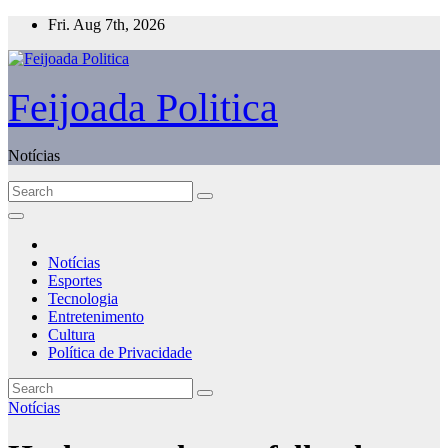
Skip
Fri. Aug 7th, 2026
to
content
Feijoada Politica
Notícias
Notícias
Esportes
Tecnologia
Entretenimento
Cultura
Política de Privacidade
Notícias