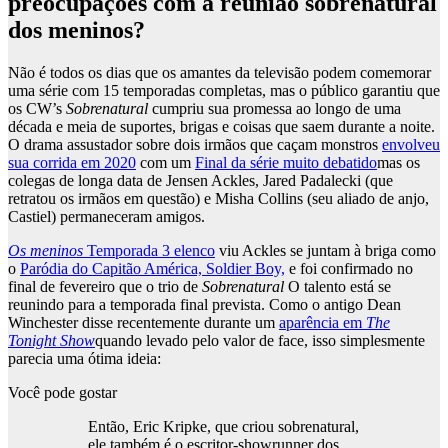
preocupações com a reunião sobrenatural
dos meninos?
Não é todos os dias que os amantes da televisão podem comemorar
uma série com 15 temporadas completas, mas o público garantiu que
os CW’s
Sobrenatural
cumpriu sua promessa ao longo de uma
década e meia de suportes, brigas e coisas que saem durante a noite.
O drama assustador sobre dois irmãos que caçam monstros
envolveu
sua corrida em 2020
com um
Final da série muito debatido
mas os
colegas de longa data de Jensen Ackles, Jared Padalecki (que
retratou os irmãos em questão) e Misha Collins (seu aliado de anjo,
Castiel) permaneceram amigos.
Os meninos
Temporada 3 elenco
viu Ackles se juntam à briga como
o
Paródia do Capitão América, Soldier Boy,
e foi confirmado no
final de fevereiro que o trio de
Sobrenatural
O talento está se
reunindo para a temporada final prevista. Como o antigo Dean
Winchester disse recentemente durante um
aparência em
The
Tonight Show
quando levado pelo valor de face, isso simplesmente
parecia uma ótima ideia:
Você pode gostar
Então, Eric Kripke, que criou sobrenatural,
ele também é o escritor-showrunner dos