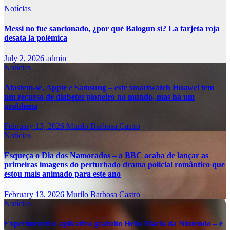
Notícias
Messi no fue sancionado, ¿por qué Balogun sí? La tarjeta roja
desata la polémica
July 2, 2026
admin
Notícias
Afastem-se, Apple e Samsung – este smartwatch Huawei tem
um recurso de diabetes pioneiro no mundo, mas há um
problema
February 13, 2026
Murilo Barbosa Castro
Notícias
Esqueça o Dia dos Namorados – a BBC acaba de lançar as
primeiras imagens do perturbado drama policial romântico que
estou mais animado para este ano
February 13, 2026
Murilo Barbosa Castro
Notícias
Experimentei o aplicativo gratuito Hello Mario da Nintendo – e