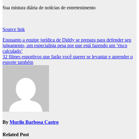
Sua mistura diária de notícias de entretenimento
Source link
Post
Enquanto a equipe jurídica de Diddy se prepara para defender seu
julgamento, um especialista pesa por que está fazendo um ‘risco
navigation
calculado’
32 filmes esportivos que farão você querer se levantar e aprender o
esporte também
By
Murilo Barbosa Castro
Related Post