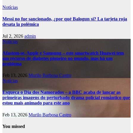
Notícias
Messi no fue sancionado, ¿por qué Balogun sí? La tarjeta roja
desata la polémica
Jul 2, 2026
admin
Notícias
Afastem-se, Apple e Samsung – este smartwatch Huawei tem
um recurso de diabetes pioneiro no mundo, mas há um
problema
Feb 13, 2026
Murilo Barbosa Castro
Notícias
Esqueça o Dia dos Namorados – a BBC acaba de lançar as
primeiras imagens do perturbado drama policial romântico que
estou mais animado para este ano
Feb 13, 2026
Murilo Barbosa Castro
You missed