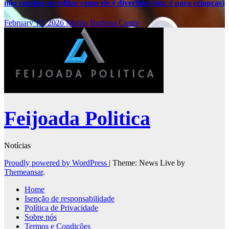
não consigo acreditar como ele é divertido (sim, é para crianças)
February 13, 2026
Murilo Barbosa Castro
Feijoada Politica
Notícias
Proudly powered by WordPress
|
Theme: News Live by
Themeansar
.
Home
Isenção de responsabilidade
Política de Privacidade
Sobre nós
Termos e Condições