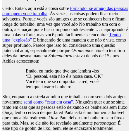
Certo. Então, aqui está a coisa sobre
tornando -se amigo das pessoas
com quem você trabalha
: Às vezes, as coisas podem ficar meio
selvagens. Porque vocês são amigos que se conhecem bem e ficam
longe do trabalho, uma vez que você
são
No trabalho um com o
outro, a situação pode ficar um pouco adolescente … inapropriado é
uma palavra forte, mas você pode facilmente se encontrar
Tendo
uma “explosão”
E brincando de uma maneira que não é vista como
super-profundo. Parece que isso foi considerado uma questão
potencial aqui, especialmente porque
Os meninos
não é o território
deles da mesma maneira
Sobrenatural
estava depois de 15 anos.
Ackles acrescentou:
Então, eu meio que tive que lembrá -los
‘Ei, pessoal, essa não é a nossa casa. OK?
Você tem que se comportar. Jared, você
tem que lavar o banheiro.
Sim, enquanto a estrela admitiu que trabalhar com seus dois amigos
novamente
senti como “estar em casa”,
Ninguém quer que se sinta
tanto em casa que as pessoas estão deixando os banheiros sem fluxo.
Ouça, tenho certeza de que Jared Padalecki é um homem adorável
que nunca iria realmente
Ouse
Para deixar um banheiro sem fluxo
para trás. Mas, se ele não foi revelado atualmente
personagem
É
esse tipo de goblin de lixo, bem, ele se encaixará totalmente!