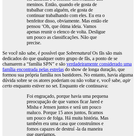
meninos. Então, quando ele gosta de
trabalhar com alguém, ele gosta de
continuar trabalhando com eles. Eu era o
benfeitor disso, obviamente. Mas então ele
pensou ‘Oh, que ótima ideia. Vamos
apenas reunir o elenco de volta. Desligue
um pouco as classificações. Não que
precise.
Se você não sabe, é possível que
Sobrenatural
Os fãs são mais
dedicados do que qualquer outro grupo de fãs, a ponto de se
chamarem a “família SPN” e são
verdadeiramente considerado uma
família encontrada pelas estrelas
do show de longa duração, que
formou sua própria família nos bastidores. No entanto, havia alguma
dúvida sobre se os atores poderiam ou não voltar e, você sabe,
agir
certo
enquanto estiver no set. Enquanto ele continuava:
Foi engraçado, porque havia uma pequena
preocupação de que vamos ficar Jared e
Misha e Jensen juntos e será um pouco
maluco. Porque 15 anos juntos, ficamos
um pouco de folga. Há muita história. Mas
também era uma casa que construímos e
fomos capazes de destruí -la da maneira
que queríamos.