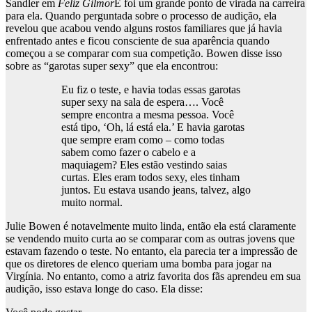
Sandler em
Feliz Gilmor
E foi um grande ponto de virada na carreira
para ela. Quando perguntada sobre o processo de audição, ela
revelou que acabou vendo alguns rostos familiares que já havia
enfrentado antes e ficou consciente de sua aparência quando
começou a se comparar com sua competição. Bowen disse isso
sobre as “garotas super sexy” que ela encontrou:
Eu fiz o teste, e havia todas essas garotas
super sexy na sala de espera…. Você
sempre encontra a mesma pessoa. Você
está tipo, ‘Oh, lá está ela.’ E havia garotas
que sempre eram como – como todas
sabem como fazer o cabelo e a
maquiagem? Eles estão vestindo saias
curtas. Eles eram todos sexy, eles tinham
juntos. Eu estava usando jeans, talvez, algo
muito normal.
Julie Bowen é notavelmente muito linda, então ela está claramente
se vendendo muito curta ao se comparar com as outras jovens que
estavam fazendo o teste. No entanto, ela parecia ter a impressão de
que os diretores de elenco queriam uma bomba para jogar na
Virgínia. No entanto, como a atriz favorita dos fãs aprendeu em sua
audição, isso estava longe do caso. Ela disse: