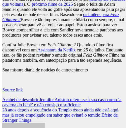
que voltaria
)
.
O
próximo filme de 2025
Segue o feliz de Adam
Sandler quando ele volta ao golfe após sua aposentadoria para pagar
pela escola de balé de sua filha. Baseado em
os trailers para
Feliz
Gilmore 2
Bowen é tão impressionante e hilária como sempre, e mal
posso esperar para vê -la voltar ao papel. Estou ansioso para ver
Bowen compartilhar a tela com Sandler novamente, e parabéns aos
produtores por avistar seu talento todos esses anos atrás.
Confira Julie Bowen em
Feliz Gilmore 2
Quando o filme fica
disponível com um
Assinatura da Netflix
em 25 de julho. Enquanto
isso, os fãs podem revisitar o amado original
Feliz Gilmore
Filme na
plataforma também, em antecipação para a tão esperada sequência.
Sua mistura diária de notícias de entretenimento
Source link
Post
Acabei de descobrir Jennifer Aniston refere -se à sua casa como ‘a
caverna do bebê’ e não consigo o suficiente
navigation
28 anos depois a sequência do Templo ósseo ainda não está aqui,
mas já estou empolgado em saber que evitará o temido Efeito de
Stranger Things