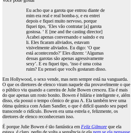
Você pode gostar
Eu acho que a garota que entrou diante de
mim era real e real bomba-y, e eu entrei
depois e fiquei muito nervoso, porque
fiquei tipo, ‘Eles vão contratar [a] garota
gostosa. ‘ E [me and the casting director]
Acabei apenas conversando e saindo e eu
li. Eles ficaram aliviados, estavam
visivelmente aliviados. Eu digo: ‘O que
está acontecendo?’ Eles dizem: ‘Algumas
dessas garotas são apenas agressivamente
sexy’. E eu fiquei tipo, ‘isso é uma coisa
ruim? Eu pensei que vocês gostaram disso.
Em Hollywood, o sexo vende, mas nem sempre está na vanguarda.
O que os diretores de elenco viram naquele dia provavelmente o que
o público viu quando a carreira de Julie Bowen cresceu. Ela é mais
do que apenas um rosto bonito. Bowen é hilária e inteligente e, além
disso, ela possui o tempo cômico de grau A. Ela também teve uma
ótima química com Adam Sandler, o que é difícil quando seu papel
transcende o ridículo. Bowen era uma estrela e, felizmente, os
diretores de elenco reconheceram isso.
É porque Julie Bowen é tão fantástica em
Feliz Gilmore
que ela
estava, é claro, pediu de volta a sequência
(e ela
nem se ela pensasse