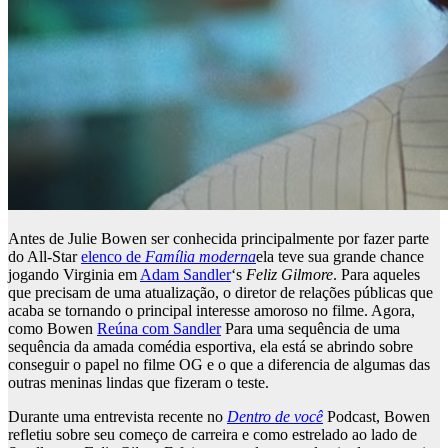
Antes de Julie Bowen ser conhecida principalmente por fazer parte
do All-Star
elenco de
Família moderna
ela teve sua grande chance
jogando Virginia em
Adam Sandler
‘s
Feliz Gilmore
. Para aqueles
que precisam de uma atualização, o diretor de relações públicas que
acaba se tornando o principal interesse amoroso no filme. Agora,
como Bowen
Reúna com Sandler
Para uma sequência de uma
sequência da amada comédia esportiva, ela está se abrindo sobre
conseguir o papel no filme OG e o que a diferencia de algumas das
outras meninas lindas que fizeram o teste.
Durante uma entrevista recente no
Dentro de você
Podcast, Bowen
refletiu sobre seu começo de carreira e como estrelado ao lado de