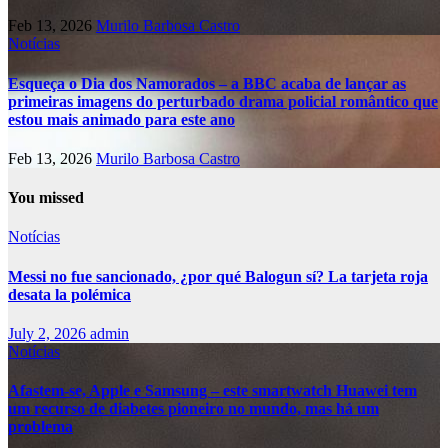
Feb 13, 2026
Murilo Barbosa Castro
Notícias
Esqueça o Dia dos Namorados – a BBC acaba de lançar as
primeiras imagens do perturbado drama policial romântico que
estou mais animado para este ano
Feb 13, 2026
Murilo Barbosa Castro
You missed
Notícias
Messi no fue sancionado, ¿por qué Balogun sí? La tarjeta roja
desata la polémica
July 2, 2026
admin
Notícias
Afastem-se, Apple e Samsung – este smartwatch Huawei tem
um recurso de diabetes pioneiro no mundo, mas há um
problema