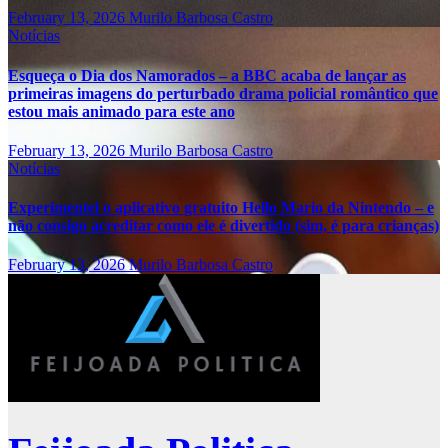
February 13, 2026
Murilo Barbosa Castro
Notícias
Esqueça o Dia dos Namorados – a BBC acaba de lançar as
primeiras imagens do perturbado drama policial romântico que
estou mais animado para este ano
February 13, 2026
Murilo Barbosa Castro
Notícias
Experimentei o aplicativo gratuito Hello Mario da Nintendo – e
não consigo acreditar como ele é divertido (sim, é para crianças)
February 13, 2026
Murilo Barbosa Castro