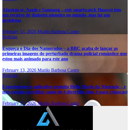
Afastem-se, Apple e Samsung – este smartwatch Huawei tem
um recurso de diabetes pioneiro no mundo, mas há um
problema
February 13, 2026
Murilo Barbosa Castro
Notícias
Esqueça o Dia dos Namorados – a BBC acaba de lançar as
primeiras imagens do perturbado drama policial romântico que
estou mais animado para este ano
February 13, 2026
Murilo Barbosa Castro
Notícias
Experimentei o aplicativo gratuito Hello Mario da Nintendo – e
não consigo acreditar como ele é divertido (sim, é para crianças)
February 13, 2026
Murilo Barbosa Castro