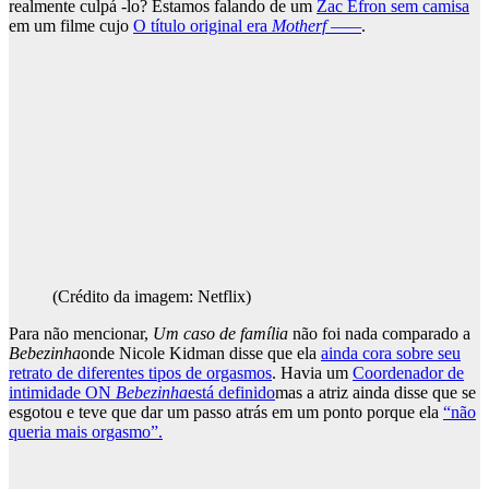
realmente culpá -lo? Estamos falando de um
Zac Efron sem camisa
em um filme cujo
O título original era
Motherf ——
.
(Crédito da imagem: Netflix)
Para não mencionar,
Um caso de família
não foi nada comparado a
Bebezinha
onde Nicole Kidman disse que ela
ainda cora sobre seu
retrato de diferentes tipos de orgasmos
. Havia um
Coordenador de
intimidade ON
Bebezinha
está definido
mas a atriz ainda disse que se
esgotou e teve que dar um passo atrás em um ponto porque ela
“não
queria mais orgasmo”.