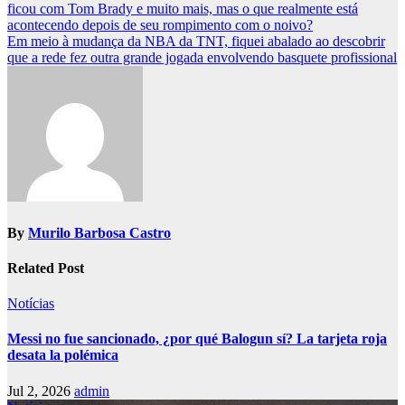
ficou com Tom Brady e muito mais, mas o que realmente está
navigation
acontecendo depois de seu rompimento com o noivo?
Em meio à mudança da NBA da TNT, fiquei abalado ao descobrir
que a rede fez outra grande jogada envolvendo basquete profissional
By
Murilo Barbosa Castro
Related Post
Notícias
Messi no fue sancionado, ¿por qué Balogun sí? La tarjeta roja
desata la polémica
Jul 2, 2026
admin