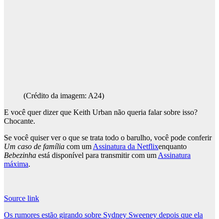
(Crédito da imagem: A24)
E você quer dizer que Keith Urban não queria falar sobre isso?
Chocante.
Se você quiser ver o que se trata todo o barulho, você pode conferir
Um caso de família
com um
Assinatura da Netflix
enquanto
Bebezinha
está disponível para transmitir com um
Assinatura
máxima
.
Source link
Post
Os rumores estão girando sobre Sydney Sweeney depois que ela