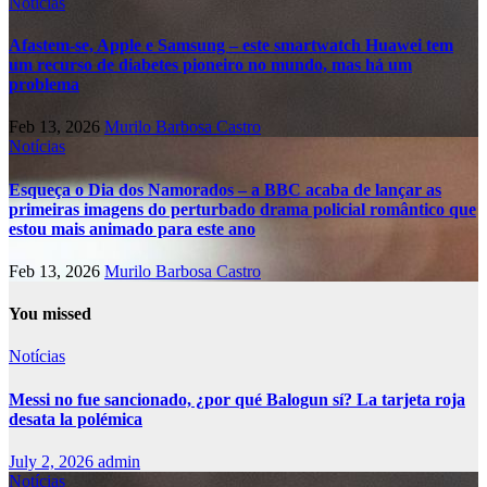
Notícias
Afastem-se, Apple e Samsung – este smartwatch Huawei tem
um recurso de diabetes pioneiro no mundo, mas há um
problema
Feb 13, 2026
Murilo Barbosa Castro
Notícias
Esqueça o Dia dos Namorados – a BBC acaba de lançar as
primeiras imagens do perturbado drama policial romântico que
estou mais animado para este ano
Feb 13, 2026
Murilo Barbosa Castro
You missed
Notícias
Messi no fue sancionado, ¿por qué Balogun sí? La tarjeta roja
desata la polémica
July 2, 2026
admin
Notícias