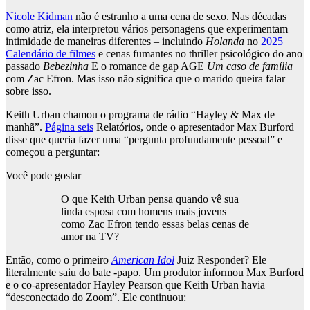
Nicole Kidman
não é estranho a uma cena de sexo. Nas décadas
como atriz, ela interpretou vários personagens que experimentam
intimidade de maneiras diferentes – incluindo
Holanda
no
2025
Calendário de filmes
e cenas fumantes no thriller psicológico do ano
passado
Bebezinha
E o romance de gap AGE
Um caso de família
com Zac Efron. Mas isso não significa que o marido queira falar
sobre isso.
Keith Urban chamou o programa de rádio “Hayley & Max de
manhã”.
Página seis
Relatórios, onde o apresentador Max Burford
disse que queria fazer uma “pergunta profundamente pessoal” e
começou a perguntar:
Você pode gostar
O que Keith Urban pensa quando vê sua
linda esposa com homens mais jovens
como Zac Efron tendo essas belas cenas de
amor na TV?
Então, como o primeiro
American Idol
Juiz Responder? Ele
literalmente saiu do bate -papo. Um produtor informou Max Burford
e o co-apresentador Hayley Pearson que Keith Urban havia
“desconectado do Zoom”. Ele continuou: