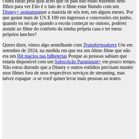
Outra razão pela qual acho que os pais não estão trazendo seus
filhos para ver
Elio
é o fato de o filme estar fluindo com um
Disney+ assinatura
que a maioria de nós tem, em alguns meses. Por
que gastar mais de US $ 100 em ingressos e concessões em junho,
quando eu sei que quando a escola começar no outono, poderei
assistir ao filme do conforto da minha própria casa e ter meus
próprios lanches?
Quero dizer, vimos algo semelhante com
Transformadores
Um
em
setembro de 2024, na medida em que era um ótimo filme que não
era um
Hit macios nas bilheterias
Porque as pessoas sabiam que
estaria disponível com um
Subscrição Paramount+
em pouco tempo.
Não estou dizendo que a Disney e outros estúdios precisam manter
seus filmes fora de seus respectivos serviços de streaming, mas
talvez espague -o se você quiser levar mais pessoas ao teatro.