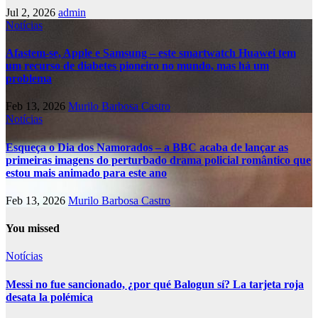
Jul 2, 2026
admin
Notícias
Afastem-se, Apple e Samsung – este smartwatch Huawei tem
um recurso de diabetes pioneiro no mundo, mas há um
problema
Feb 13, 2026
Murilo Barbosa Castro
Notícias
Esqueça o Dia dos Namorados – a BBC acaba de lançar as
primeiras imagens do perturbado drama policial romântico que
estou mais animado para este ano
Feb 13, 2026
Murilo Barbosa Castro
You missed
Notícias
Messi no fue sancionado, ¿por qué Balogun sí? La tarjeta roja
desata la polémica