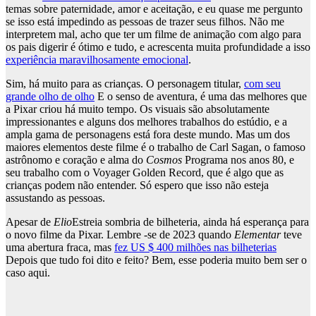
temas sobre paternidade, amor e aceitação, e eu quase me pergunto
se isso está impedindo as pessoas de trazer seus filhos. Não me
interpretem mal, acho que ter um filme de animação com algo para
os pais digerir é ótimo e tudo, e acrescenta muita profundidade a isso
experiência maravilhosamente emocional
.
Sim, há muito para as crianças. O personagem titular,
com seu
grande olho de olho
E o senso de aventura, é uma das melhores que
a Pixar criou há muito tempo. Os visuais são absolutamente
impressionantes e alguns dos melhores trabalhos do estúdio, e a
ampla gama de personagens está fora deste mundo. Mas um dos
maiores elementos deste filme é o trabalho de Carl Sagan, o famoso
astrônomo e coração e alma do
Cosmos
Programa nos anos 80, e
seu trabalho com o Voyager Golden Record, que é algo que as
crianças podem não entender. Só espero que isso não esteja
assustando as pessoas.
Apesar de
Elio
Estreia sombria de bilheteria, ainda há esperança para
o novo filme da Pixar. Lembre -se de 2023 quando
Elementar
teve
uma abertura fraca, mas
fez US $ 400 milhões nas bilheterias
Depois que tudo foi dito e feito? Bem, esse poderia muito bem ser o
caso aqui.