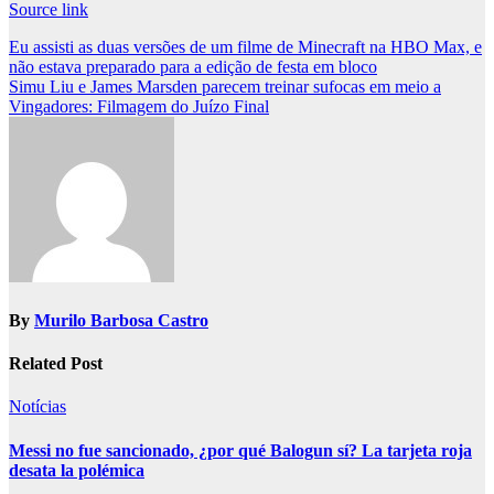
Source link
Post
Eu assisti as duas versões de um filme de Minecraft na HBO Max, e
não estava preparado para a edição de festa em bloco
navigation
Simu Liu e James Marsden parecem treinar sufocas em meio a
Vingadores: Filmagem do Juízo Final
By
Murilo Barbosa Castro
Related Post
Notícias
Messi no fue sancionado, ¿por qué Balogun sí? La tarjeta roja
desata la polémica