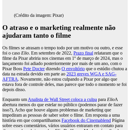
(Crédito da imagem: Pixar)
O atraso e o marketing realmente não
ajudaram tanto o filme
Os filmes se atrasam o tempo todo por um motivo ou outro, e esse
foi o caso
Elio
. Em setembro de 2022,
Prazo final
relataram que o
filme da Pixar abriria nos cinemas em 1º de março de 2024, mas o
lançamento foi adiado posteriormente por mais de um ano, com o
Pixar Boss
Pete Docter
dizendo
O envoltório
que o estúdio chutou a
data na estrada devido em parte ao
2023 greves WGA e SAG-
AFTRA
. Novamente, não estou culpando a Pixar por algo que
estava fora de controle deles, mas parece que todo o momento se foi
depois disso.
Enquanto um
Analista de Wall Street coloca a culpa
para
Elio
A
abertura menos do que estelar no público (podemos parar de fazer
isso?), Acho que houve alguns problemas de marketing que
impediram as pessoas de saber sobre o filme. Em resposta a uma
história em que compartilhamos
Facebook do Cinemablend
Página
sobre esses comentários, vários usuários entraram em contato para