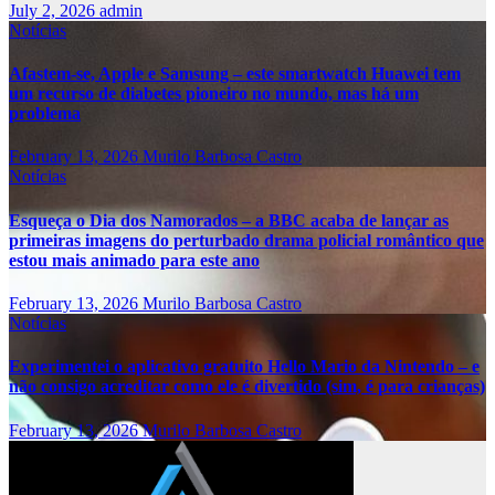
July 2, 2026
admin
Notícias
Afastem-se, Apple e Samsung – este smartwatch Huawei tem
um recurso de diabetes pioneiro no mundo, mas há um
problema
February 13, 2026
Murilo Barbosa Castro
Notícias
Esqueça o Dia dos Namorados – a BBC acaba de lançar as
primeiras imagens do perturbado drama policial romântico que
estou mais animado para este ano
February 13, 2026
Murilo Barbosa Castro
Notícias
Experimentei o aplicativo gratuito Hello Mario da Nintendo – e
não consigo acreditar como ele é divertido (sim, é para crianças)
February 13, 2026
Murilo Barbosa Castro