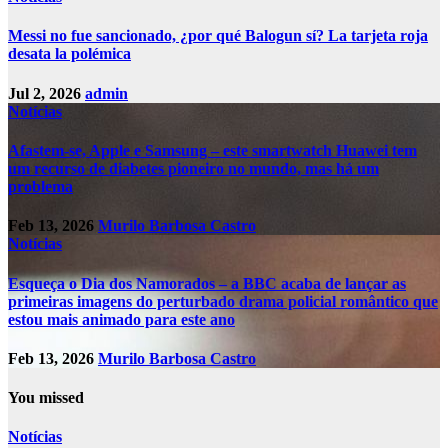
Messi no fue sancionado, ¿por qué Balogun sí? La tarjeta roja
desata la polémica
Jul 2, 2026
admin
Notícias
Afastem-se, Apple e Samsung – este smartwatch Huawei tem
um recurso de diabetes pioneiro no mundo, mas há um
problema
Feb 13, 2026
Murilo Barbosa Castro
Notícias
Esqueça o Dia dos Namorados – a BBC acaba de lançar as
primeiras imagens do perturbado drama policial romântico que
estou mais animado para este ano
Feb 13, 2026
Murilo Barbosa Castro
You missed
Notícias