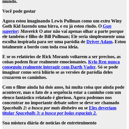
mundo.
Você pode gostar
Agora estou imaginando Lewis Pullman como um
extra
Winy
Goth Kid fazendo uma birra, e eu já estou rindo. O
Gun
superior
: Maverick
O ator não vai apenas olhar a parte porque
ele também é filho de Bill Pullman; Ele seria simplesmente uma
escolha inspirada para ser uma paródia de
Driver Adam
. Estou
totalmente a bordo com toda essa ideia.
E se os relatórios de Rick Moranis voltarem a ser precisos, as
coisas podem ficar realmente emocionantes.
Kylo Ren nunca
conseguiu realmente interagir com Darth Vader
. Só se pode
imaginar como será hilário se as versões de paródia deles
cruzarem os caminhos.
Com o filme ainda há dois anos, há muita coisa que ainda pode
acontecer, mas o fato de a sequência estar a caminho com um
elenco fantástico relatado é glorioso. Agora podemos nos
concentrar no importante debate sobre se deve ser chamado
Spaceballs 2: a busca por mais dinheiro
ou se
Eles deveriam
titular
Spaceballs 3: a busca por bolas espaciais 2.
Sua mistura diária de notícias de entretenimento