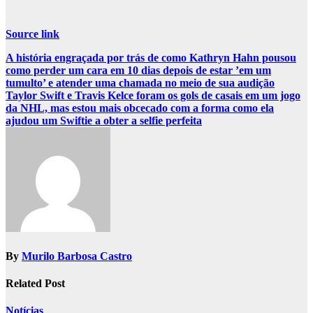
Source link
Post
A história engraçada por trás de como Kathryn Hahn pousou
como perder um cara em 10 dias depois de estar ’em um
navigation
tumulto’ e atender uma chamada no meio de sua audição
Taylor Swift e Travis Kelce foram os gols de casais em um jogo
da NHL, mas estou mais obcecado com a forma como ela
ajudou um Swiftie a obter a selfie perfeita
By
Murilo Barbosa Castro
Related Post
Notícias