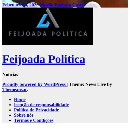
February 13, 2026
Murilo Barbosa Castro
Feijoada Politica
Notícias
Proudly powered by WordPress
|
Theme: News Live by
Themeansar
.
Home
Isenção de responsabilidade
Política de Privacidade
Sobre nós
Termos e Condições