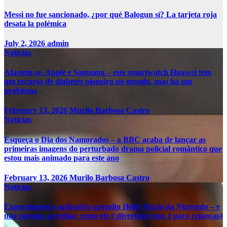
Messi no fue sancionado, ¿por qué Balogun sí? La tarjeta roja
desata la polémica
July 2, 2026
admin
Notícias
Afastem-se, Apple e Samsung – este smartwatch Huawei tem
um recurso de diabetes pioneiro no mundo, mas há um
problema
February 13, 2026
Murilo Barbosa Castro
Notícias
Esqueça o Dia dos Namorados – a BBC acaba de lançar as
primeiras imagens do perturbado drama policial romântico que
estou mais animado para este ano
February 13, 2026
Murilo Barbosa Castro
Notícias
Experimentei o aplicativo gratuito Hello Mario da Nintendo – e
não consigo acreditar como ele é divertido (sim, é para crianças)