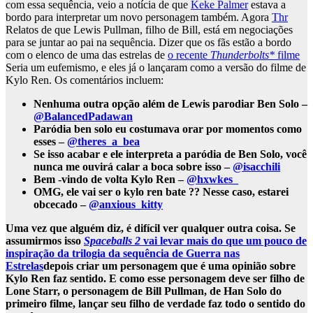
com essa sequência, veio a notícia de que
Keke Palmer
estava a
bordo para interpretar um novo personagem também. Agora
Thr
Relatos de que Lewis Pullman, filho de Bill, está em negociações
para se juntar ao pai na sequência. Dizer que os fãs estão a bordo
com o elenco de uma das estrelas de
o recente
Thunderbolts*
filme
Seria um eufemismo, e eles já o lançaram como a versão do filme de
Kylo Ren. Os comentários incluem:
Nenhuma outra opção além de Lewis parodiar Ben Solo –
@BalancedPadawan
Paródia ben solo eu costumava orar por momentos como
esses –
@theres_a_bea
Se isso acabar e ele interpreta a paródia de Ben Solo, você
nunca me ouvirá calar a boca sobre isso –
@isacchili
Bem -vindo de volta Kylo Ren –
@hxwkes_
OMG, ele vai ser o kylo ren bate ?? Nesse caso, estarei
obcecado –
@anxious_kitty
Uma vez que alguém diz, é difícil ver qualquer outra coisa. Se
assumirmos isso
Spaceballs 2
vai levar mais do que um pouco de
inspiração da trilogia da sequência de Guerra nas
Estrelas
depois criar um personagem que é uma opinião sobre
Kylo Ren faz sentido. E como esse personagem deve ser filho de
Lone Starr, o personagem de Bill Pullman, de Han Solo do
primeiro filme, lançar seu filho de verdade faz todo o sentido do