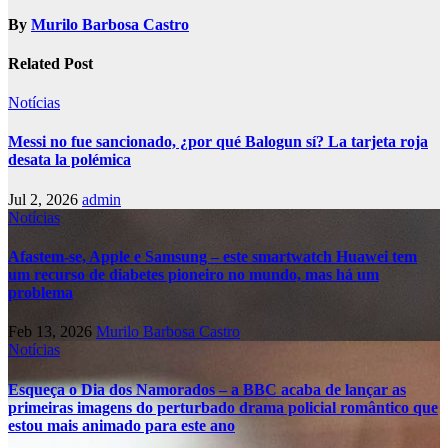
By
Murilo Barbosa Castro
Related Post
Notícias
Messi no fue sancionado, ¿por qué Balogun sí? La tarjeta roja
desata la polémica
Jul 2, 2026
admin
Notícias
Afastem-se, Apple e Samsung – este smartwatch Huawei tem
um recurso de diabetes pioneiro no mundo, mas há um
problema
Feb 13, 2026
Murilo Barbosa Castro
Notícias
Esqueça o Dia dos Namorados – a BBC acaba de lançar as
primeiras imagens do perturbado drama policial romântico que
estou mais animado para este ano