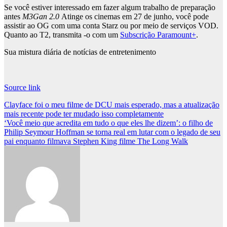
Se você estiver interessado em fazer algum trabalho de preparação
antes
M3Gan 2.0
Atinge os cinemas em 27 de junho, você pode
assistir ao OG com uma conta Starz ou por meio de serviços VOD.
Quanto ao T2, transmita -o com um
Subscrição Paramount+
.
Sua mistura diária de notícias de entretenimento
Source link
Post
Clayface foi o meu filme de DCU mais esperado, mas a atualização
mais recente pode ter mudado isso completamente
navigation
‘Você meio que acredita em tudo o que eles lhe dizem’: o filho de
Philip Seymour Hoffman se torna real em lutar com o legado de seu
pai enquanto filmava Stephen King filme The Long Walk