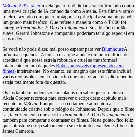
M3Gan 2.0
‘s trailer
revela que o robô titular será confrontado contra
uma nova criação de IA conhecida como Amelia. Este filme virará o
roteiro, fazendo com que o protagonista principal assuma um papel
um pouco mais heróico. Que reflete a maneira como o T-800 foi
entregue
Terminador 2: Dia do Julgamento
. Se a história for tão
suave, Gerard Johnstone e companhia poderiam ter algo especial em
suas mãos.
Se você não pode dizer, mal posso esperar para ver
Blumhouse
A
próxima sequência. A única coisa que ainda é um pouco difícil de
acreditar é que nossa estrela robótica e cruel se transformará
totalmente em um daqueles
Robôs amigáveis ​​(apresentados em
filmes)
inteiramente. No entanto, eu imagino que este filme incluirá
várias reviravoltas, então não acho que uma virada de salto repentina
esteja totalmente fora de questão.
Os fãs também podem ser consolados em saber que o roteirista
Akela Cooper retornou para escrever o script deste capítulo mais
recente no
M3Gan
franquia. Isso certamente aumentou a
continuidade criativa sob o relógio de Johnstone. Depois que o filme
sai, talvez eu tenha que assistir
Terminador 2: Dia do Julgamento
também para comparar e contrastar os filmes. Neste ponto, fico feliz
que Johnstone esteja sabiamente a se extrair dos excelentes filmes de
James Cameron.