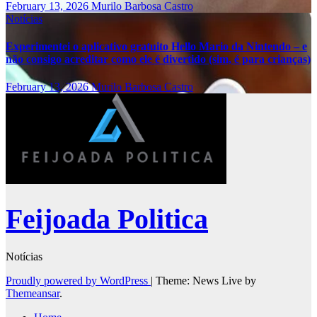
February 13, 2026
Murilo Barbosa Castro
Notícias
Experimentei o aplicativo gratuito Hello Mario da Nintendo – e
não consigo acreditar como ele é divertido (sim, é para crianças)
February 13, 2026
Murilo Barbosa Castro
Feijoada Politica
Notícias
Proudly powered by WordPress
|
Theme: News Live by
Themeansar
.