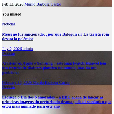
Feb 13, 2026
Murilo Barbosa Castro
You missed
Notícias
Messi no fue sancionado, ¿por qué Balogun sí? La tarjeta roja
desata la polémica
July 2, 2026
admin
Notícias
Afastem-se, Apple e Samsung – este smartwatch Huawei tem
um recurso de diabetes pioneiro no mundo, mas há um
problema
February 13, 2026
Murilo Barbosa Castro
Notícias
Esqueça o Dia dos Namorados – a BBC acaba de lançar as
primeiras imagens do perturbado drama policial romântico que
estou mais animado para este ano