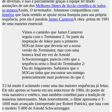
de diversão, e isso é parcialmente graças à equipe ter tirado
anotações de um dos
Melhores filmes de ficção científica de todos
os tempos
Assim,
O terminador
. Johnstone compartilhou com
Império
que fazia sentido se apoiar nessa franquia para sua própria
sequência, pois ela é paralela
James Cameron
A obra -prima de 1991
de uma maneira essencial:
Vimos o caminho que James Cameron
seguiu com o Terminator 2. Se parte da
inspiração de Jokey para o primeiro
M3Gan fosse que deveria ser a nossa
versão do Terminator, mas com uma
boneca letal em vez de Arnold
Schwarzenegger, parecia certo que a
sequência seria o final do Terminador 2:
Dia do Julgamento. Sabíamos que o
M3Gan tinha que encontrar um inimigo
potencialmente mais poderoso do que é.
T2 há muito é aclamado como uma das maiores sequências já feitas.
Ele não apenas se baseia em seu antecessor de 1984, do ponto de
vista narrativo e estético, mas também contribui para a tradição de
maneiras interessantes. Mais notavelmente, o filme apresenta o T-
1000 mais avançado (interpretado por Robert Patrick), que luta com
o modelo T-800 de Arnold Schwarzengger.