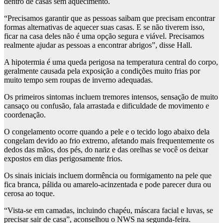
dentro de casas sem aquecimento.
“Precisamos garantir que as pessoas saibam que precisam encontrar
formas alternativas de aquecer suas casas. E se não tiverem isso,
ficar na casa deles não é uma opção segura e viável. Precisamos
realmente ajudar as pessoas a encontrar abrigos”, disse Hall.
A hipotermia é uma queda perigosa na temperatura central do corpo,
geralmente causada pela exposição a condições muito frias por
muito tempo sem roupas de inverno adequadas.
Os primeiros sintomas incluem tremores intensos, sensação de muito
cansaço ou confusão, fala arrastada e dificuldade de movimento e
coordenação.
O congelamento ocorre quando a pele e o tecido logo abaixo dela
congelam devido ao frio extremo, afetando mais frequentemente os
dedos das mãos, dos pés, do nariz e das orelhas se você os deixar
expostos em dias perigosamente frios.
Os sinais iniciais incluem dormência ou formigamento na pele que
fica branca, pálida ou amarelo-acinzentada e pode parecer dura ou
cerosa ao toque.
“Vista-se em camadas, incluindo chapéu, máscara facial e luvas, se
precisar sair de casa”, aconselhou o NWS na segunda-feira.