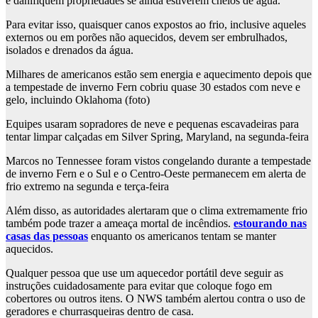
e danifiquem propriedades se ainda estiverem cheios de água.
Para evitar isso, quaisquer canos expostos ao frio, inclusive aqueles
externos ou em porões não aquecidos, devem ser embrulhados,
isolados e drenados da água.
Milhares de americanos estão sem energia e aquecimento depois que
a tempestade de inverno Fern cobriu quase 30 estados com neve e
gelo, incluindo Oklahoma (foto)
Equipes usaram sopradores de neve e pequenas escavadeiras para
tentar limpar calçadas em Silver Spring, Maryland, na segunda-feira
Marcos no Tennessee foram vistos congelando durante a tempestade
de inverno Fern e o Sul e o Centro-Oeste permanecem em alerta de
frio extremo na segunda e terça-feira
Além disso, as autoridades alertaram que o clima extremamente frio
também pode trazer a ameaça mortal de incêndios.
estourando nas
casas das pessoas
enquanto os americanos tentam se manter
aquecidos.
Qualquer pessoa que use um aquecedor portátil deve seguir as
instruções cuidadosamente para evitar que coloque fogo em
cobertores ou outros itens. O NWS também alertou contra o uso de
geradores e churrasqueiras dentro de casa.