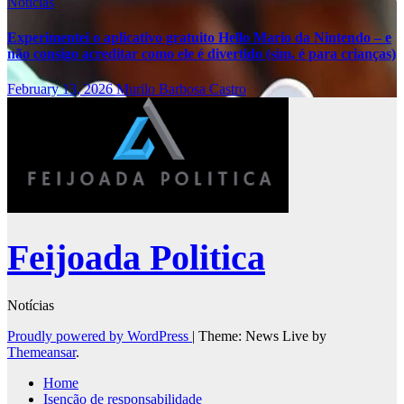
Notícias
Experimentei o aplicativo gratuito Hello Mario da Nintendo – e
não consigo acreditar como ele é divertido (sim, é para crianças)
February 13, 2026
Murilo Barbosa Castro
Feijoada Politica
Notícias
Proudly powered by WordPress
|
Theme: News Live by
Themeansar
.
Home
Isenção de responsabilidade