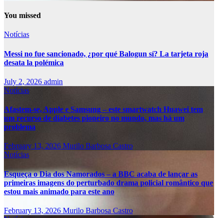
You missed
Notícias
Messi no fue sancionado, ¿por qué Balogun sí? La tarjeta roja
desata la polémica
July 2, 2026
admin
Notícias
Afastem-se, Apple e Samsung – este smartwatch Huawei tem
um recurso de diabetes pioneiro no mundo, mas há um
problema
February 13, 2026
Murilo Barbosa Castro
Notícias
Esqueça o Dia dos Namorados – a BBC acaba de lançar as
primeiras imagens do perturbado drama policial romântico que
estou mais animado para este ano
February 13, 2026
Murilo Barbosa Castro