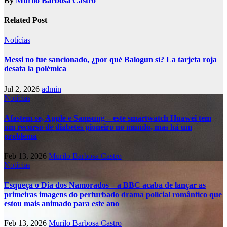
By
Murilo Barbosa Castro
Related Post
Notícias
Messi no fue sancionado, ¿por qué Balogun sí? La tarjeta roja
desata la polémica
Jul 2, 2026
admin
Notícias
Afastem-se, Apple e Samsung – este smartwatch Huawei tem
um recurso de diabetes pioneiro no mundo, mas há um
problema
Feb 13, 2026
Murilo Barbosa Castro
Notícias
Esqueça o Dia dos Namorados – a BBC acaba de lançar as
primeiras imagens do perturbado drama policial romântico que
estou mais animado para este ano
Feb 13, 2026
Murilo Barbosa Castro