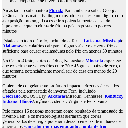
histórica tempestade de inverno do fim de semana.
Áreas tão ao sul quanto o
Flórida
Panhandle e o sul da Geórgia
verão calafrios matinais atingirem os adolescentes e um dígito, com
a exposição prolongada a esse frio potencialmente causando
hipotermia e queimaduras de frio na pele exposta em poucos
minutos.
Estados em todo o Golfo, incluindo o Texas,
Luisiana
,
Mississipi
e
Alabama
verá calafrios cair para 10 graus abaixo de zero, frio o
suficiente para causar queimaduras pelo frio em apenas 30 minutos.
No Centro-Oeste, partes de Ohio, Nebraska e
Minesota
espera-se
que experimente ventos frios entre 30 e 45 graus abaixo de zero, o
que tornaria potencialmente mortal sair de casa em menos de 20
minutos.
O alerta de congelamento profundo impactou dezenas de estados
afetados pela tempestade de inverno Fern, incluindo
Colorado
OkOOSTLay,
Arcansas
Missouri, Tennessee,
Kentucky
,
Indiana
,
Illinois
Virgínia Ocidental, Virgínia e Pensilvânia.
Pelo menos 16 pessoas morreram como resultado da tempestade de
inverno Fern, e os meteorologistas alertaram que cortes
generalizados de energia poderiam deixar centenas de milhares de
americanos
sem calor por dias enquanto a onda de frio